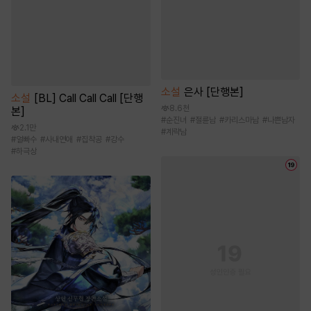
소설
은사 [단행본]
소설
[BL] Call Call Call [단행
8.6천
본]
#
순진녀
#
절륜남
#
카리스마남
#
나쁜남자
2.1만
#
계략남
#
얼빠수
#
사내연애
#
집착공
#
강수
#
하극상