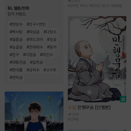
2.9만
#
코믹함
#
학사
#
먼치킨
#
마교
#
통쾌함
BL 웹툰/만화
인기 키워드
#
연상수
#
친구>연인
#
짝사랑
#
미남공
#
다정수
#
절륜공
#
하드코어
#
강공
#
능글공
#
츤데레수
#
동거
#
친구
#
다정공
#
미인수
#
대형견공
#
집착공
#
현대물
#
상처수
#
고수위
#
연하공
소설
만행무승 [단행본]
1.5만
#
신무협