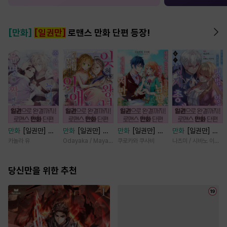
[만화]
[일권만]
로맨스 만화 단편 등장!
만화
[일권만] 죽
만화
[일권만] 잊
만화
[일권만] 내
만화
[일권만] 모
을 뻔한 늑대가 운
혀진 왕녀지만 정
게 간섭하지 않겠
든 것을 포기한 평
카놀라 유
Odayaka / Maya Koike
쿠로카와 쿠사비
나츠미 / 시바노 이즈미
명의 짝이 되기까
략결혼 한 남편에
다던 냉정한 남편
범한 영애는 젊은
지 [단행본]
게 익애받고 있습
이 어째선지 저만
빙제의 총애를 받
당신만을 위한 추천
니다 [단행본]
바라봅니다 [단행
는다 [단행본]
본]