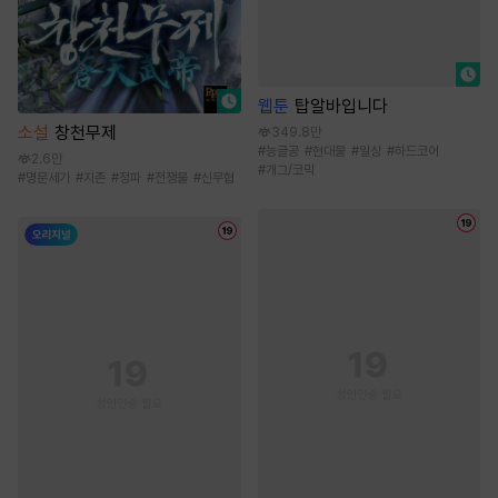
웹툰
탑알바입니다
소설
창천무제
349.8만
#
능글공
#
현대물
#
일상
#
하드코어
2.6만
#
개그/코믹
#
명문세가
#
지존
#
정파
#
전쟁물
#
신무협