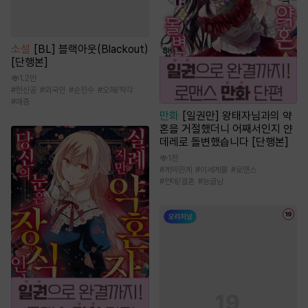
소설
[BL] 블랙아웃(Blackout)
[단행본]
1.2만
#
헌신공
#
외국인
#
순진수
#
오해/착각
#
애증
만화
[일권만] 왕태자님과의 약
혼을 거절했더니 어째서인지 얀
데레로 돌변했습니다 [단행본]
1천
#
계약관계
#
이세계물
#
로맨스
#
연애/결혼
#
능글남