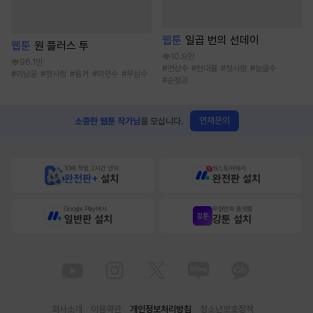
웹툰
일곱 번의 선데이
웹툰
원 플러스 투
10.9만
96.1만
#
연상수
#
현대물
#
첫사랑
#
능글수
#
미남공
#
첫사랑
#
동거
#
미인수
#
무심수
#
순정공
연재문의
소중한 웹툰 작가님
을 모십니다.
10배 적립, 2시간 먼저
원스토어에서
완전판+
설치
완전판 설치
Google Play에서
무협만화 플랫폼
일반판 설치
강툰 설치
회사소개
이용약관
개인정보처리방침
청소년보호정책