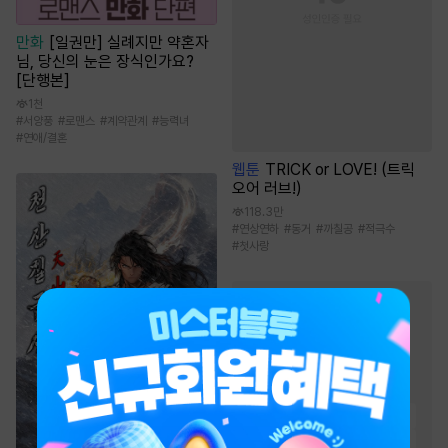
만화
[일권만] 실례지만 약혼자
님, 당신의 눈은 장식인가요?
[단행본]
1천
#
서양풍
#
로맨스
#
계약관계
#
능력녀
#
연애/결혼
웹툰
TRICK or LOVE! (트릭
오어 러브!)
118.3만
#
연상연하
#
동거
#
까칠공
#
적극수
#
첫사랑
무협 소설
인기 키워드
#
검객/무사
#
천하제일인
#
먼치킨
#
잔잔함
#
정파
#
회귀물
#
고독함
#
빙의물
#
통쾌함
#
마교
#
사이다물