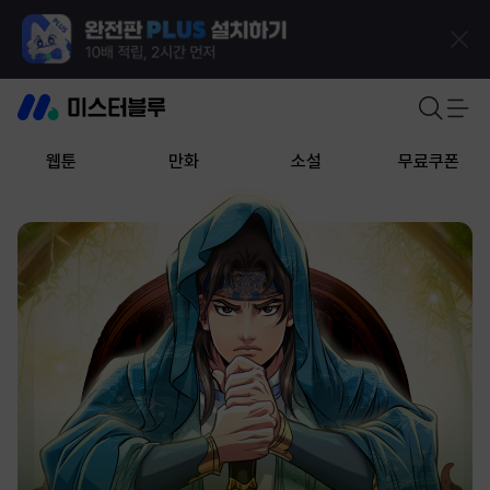
웹툰
만화
소설
무료쿠폰