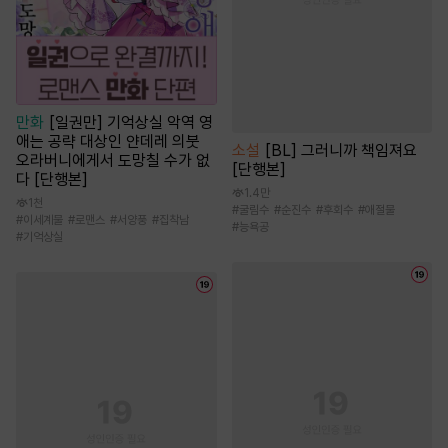
만화
[일권만] 기억상실 악역 영
애는 공략 대상인 얀데레 의붓
소설
[BL] 그러니까 책임져요
오라버니에게서 도망칠 수가 없
[단행본]
다 [단행본]
1.4만
1천
#
굴림수
#
순진수
#
후회수
#
애절물
#
이세계물
#
로맨스
#
서양풍
#
집착남
#
능욕공
#
기억상실