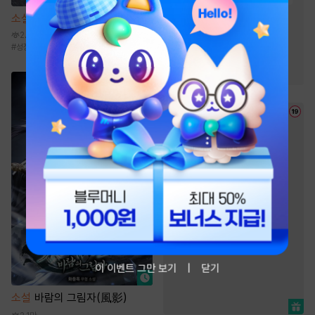
#
생존물
#
천마
#
귀환물
소설
천산칠금생 [단행본]
#
복수물
#
비장함
2.6만
#
성장물
#
전통무협
#
비장함
#
차원이동물
#
환생물
#
성장물
#
유쾌함
이 이벤트 그만 보기
닫기
소설
바람의 그림자(風影)