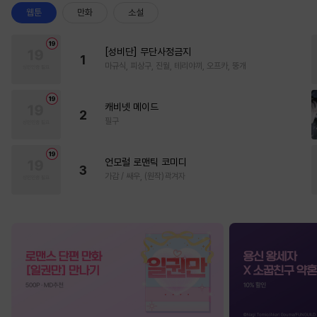
웹툰
만화
소설
[성비단] 무단사정금지
1
마규식, 피상구, 진월, 테리야끼, 오프카, 뚱개
캐비넷 메이드
2
필구
언모럴 로맨틱 코미디
3
가감 / 쌔우, (원작)곽겨자