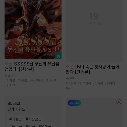
소설
SSSSS급 무신의 유산을
소설
[BL] 죽은 첫사랑이 돌아
얻었다! [단행본]
왔다 [단행본]
4.3만
2만
#
성장물
#
헌터물
#
현대판타지
#
시스템
#
순정공
#
신분차이
#
상처공
#
할리킹
#
먼치킨
#
질투
BL 소설
인기 키워드
#
다정공
#
사랑꾼공
#
능글공
#
강공
#
연하공