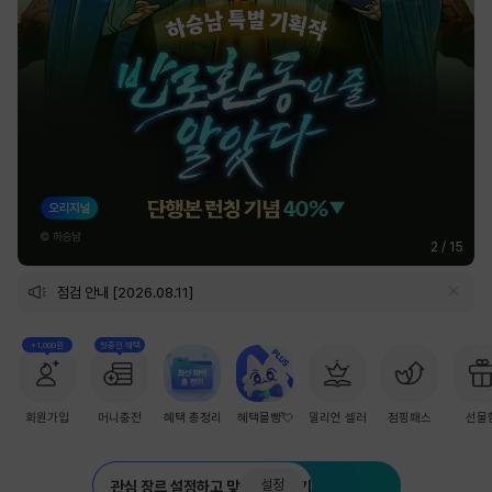
2
/
15
점검 안내 [2026.08.11]
+1,000원
첫충전 혜택
회원가입
머니충전
혜택 총정리
혜택몰빵💘
밀리언 셀러
점핑패스
선물
설정
관심 장르 설정하고 맞춤 추천 받기