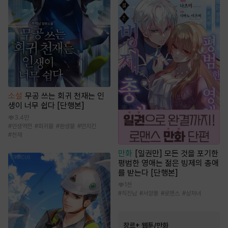
소설
무공 쓰는 회귀 천재는 인
생이 너무 쉽다 [단행본]
3.4만
#
인생역전
#
회귀물
#
환생물
#
먼치킨
#
천재
만화
[일권만] 모든 것을 포기한
평범한 영애는 젊은 빙제의 총애
를 받는다 [단행본]
1천
#
직진남
#
서양풍
#
로맨스
#
상처녀
장르+ 웹툰/만화