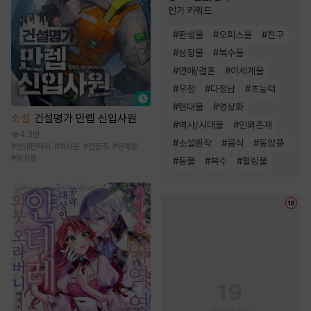
인기 키워드
#
환생물
#
오피스물
#
친구
#
성장물
#
복수물
#
연애/결혼
#
이세계물
#
우정
#
다정남
#
초능력
#
현대물
#
영상화
소설
건설명가 만렙 신입사원
#
역사/시대물
#
인외존재
4.3만
#
소설원작
#
음식
#
동양풍
#
현대판타지
#
회사원
#
전문직
#
유쾌함
#
회귀물
#
동물
#
복수
#
힐링물