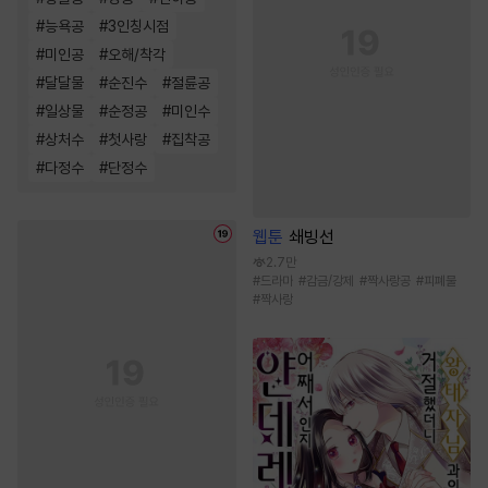
#
능욕공
#
3인칭시점
#
미인공
#
오해/착각
#
달달물
#
순진수
#
절륜공
#
일상물
#
순정공
#
미인수
#
상처수
#
첫사랑
#
집착공
#
다정수
#
단정수
웹툰
쇄빙선
2.7만
#
드라마
#
감금/강제
#
짝사랑공
#
피폐물
#
짝사랑