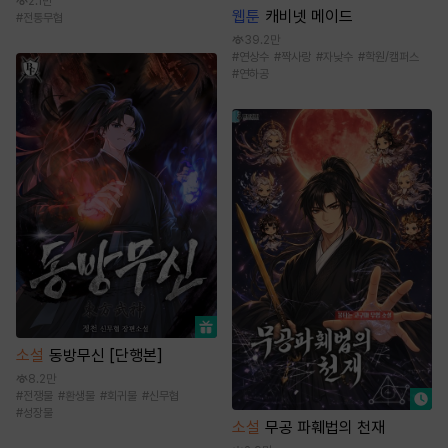
2.1만
웹툰
캐비넷 메이드
#
전통무협
39.2만
#
연상수
#
짝사랑
#
자낮수
#
학원/캠퍼스
#
연하공
소설
동방무신 [단행본]
8.2만
#
전쟁물
#
환생물
#
회귀물
#
신무협
#
성장물
소설
무공 파훼법의 천재