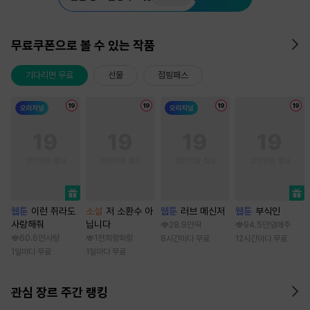
무료쿠폰으로 볼 수 있는 작품
기다리면 무료
선물
점핑패스
웹툰
이런 쥐라도
소설
저 소환수 아
웹툰
러브 메신저
웹툰
부식인
사랑해줘
닙니다
28.9만
딱
94.5만
임애주
60.6만
사탕
1천
희랑화랑
8시간마다 무료
12시간마다 무료
1일마다 무료
1일마다 무료
관심 장르 주간 랭킹