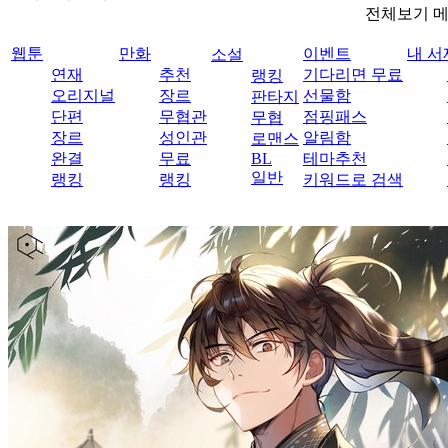
전체보기 
웹툰
만화
이벤트
내 서
소설
연재
추천
기다리면 무료
랭킹
오리지널
장르
선물함
판타지
단편
무협관
점핑패스
무협
장르
성인관
알림함
로맨스
완결
무료
BL
테마추천
일반
랭킹
랭킹
키워드로 검색