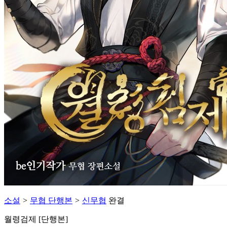
소설
>
무협 단행본
>
신무협
완결
월령검제 [단행본]