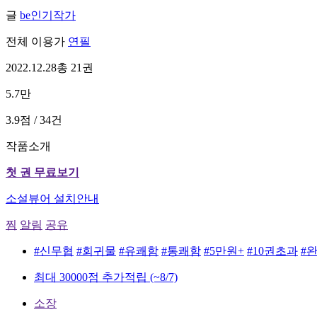
글
be인기작가
전체 이용가
연필
2022.12.28
총 21권
5.7만
3.9점 / 34건
작품소개
첫 권 무료보기
소설뷰어 설치안내
찜
알림
공유
#신무협
#회귀물
#유쾌함
#통쾌함
#5만원+
#10권초과
#
최대 30000점 추가적립
(~8/7)
소장