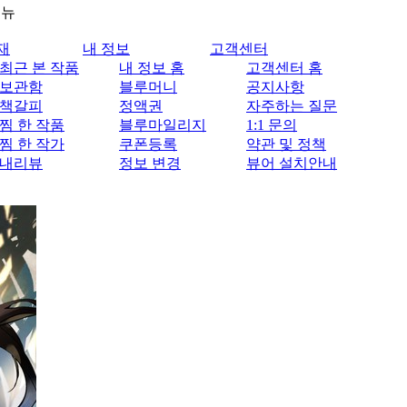
메뉴
재
내 정보
고객센터
최근 본 작품
내 정보 홈
고객센터 홈
보관함
블루머니
공지사항
책갈피
정액권
자주하는 질문
찜 한 작품
블루마일리지
1:1 문의
찜 한 작가
쿠폰등록
약관 및 정책
내리뷰
정보 변경
뷰어 설치안내