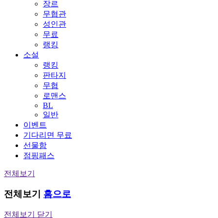
장르
무협관
성인관
무료
랭킹
소설
랭킹
판타지
무협
로맨스
BL
일반
이벤트
기다리면 무료
선물함
점핑패스
전체보기
전체보기
홈으로
전체보기 닫기