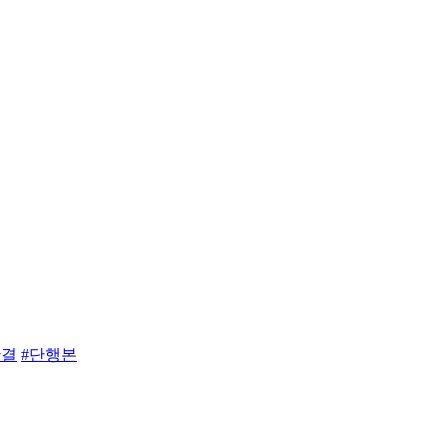
완결
#단행본