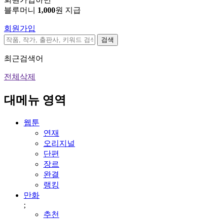
블루머니
1,000
원 지급
회원가입
검색
최근검색어
전체삭제
대메뉴 영역
웹툰
연재
오리지널
단편
장르
완결
랭킹
만화
;
추천