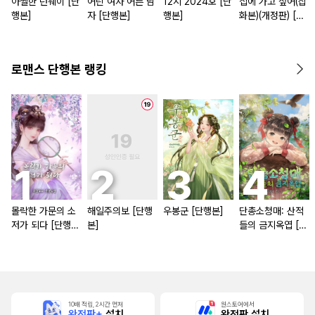
아찔한 런웨이 [단
어린 여자 어른 남
12시 2024호 [단
집에 가고 싶어(삽
행본]
자 [단행본]
행본]
화본)(개정판) [단
행본]
로맨스 단행본 랭킹
몰락한 가문의 소
해일주의보 [단행
우봉군 [단행본]
단총소청매: 산적
저가 되다 [단행
본]
들의 금지옥엽 [단
본]
행본]
10배 적립, 2시간 먼저
원스토어에서
완전판+
설치
완전판 설치