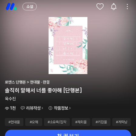
소설
로맨스 단행본 > 현대물 · 완결
솔직히 말해서 너를 좋아해 [단행본]
욱수진
1천
리뷰작성
작품정보
#현대물
#오해
#소유욕/집착
#재회물
#키잡물
#계략남