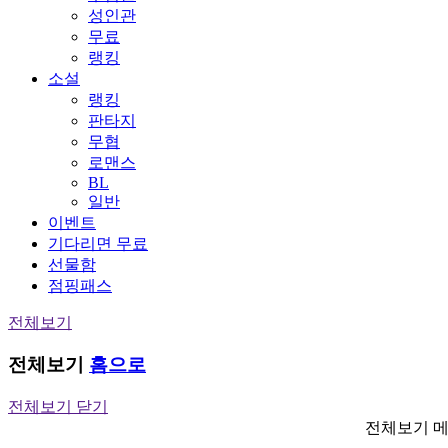
성인관
무료
랭킹
소설
랭킹
판타지
무협
로맨스
BL
일반
이벤트
기다리면 무료
선물함
점핑패스
전체보기
전체보기
홈으로
전체보기 닫기
전체보기 