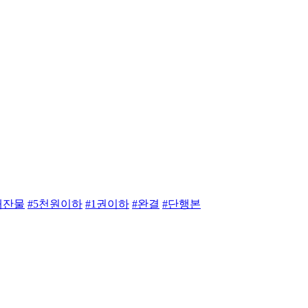
애잔물
#5천원이하
#1권이하
#완결
#단행본