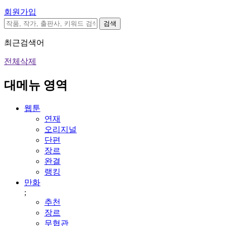
회원가입
검색
최근검색어
전체삭제
대메뉴 영역
웹툰
연재
오리지널
단편
장르
완결
랭킹
만화
;
추천
장르
무협관