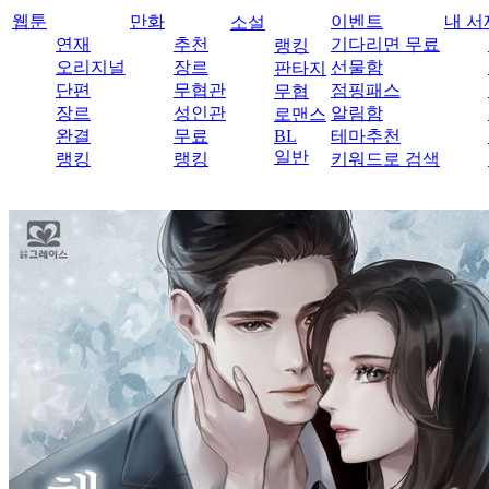
웹툰
만화
이벤트
내 서
소설
연재
추천
기다리면 무료
랭킹
오리지널
장르
선물함
판타지
단편
무협관
점핑패스
무협
장르
성인관
알림함
로맨스
완결
무료
BL
테마추천
일반
랭킹
랭킹
키워드로 검색