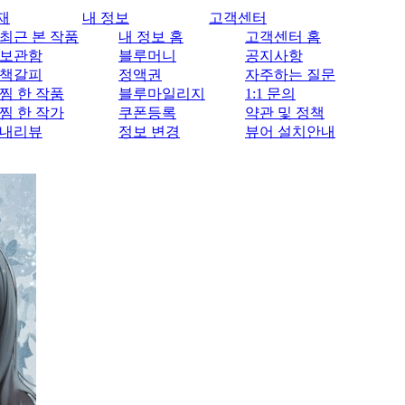
재
내 정보
고객센터
최근 본 작품
내 정보 홈
고객센터 홈
보관함
블루머니
공지사항
책갈피
정액권
자주하는 질문
찜 한 작품
블루마일리지
1:1 문의
찜 한 작가
쿠폰등록
약관 및 정책
내리뷰
정보 변경
뷰어 설치안내