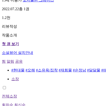
15세 이용가
도서출판 그레이스
2022.07.22
총 1권
1.2천
리뷰작성
작품소개
첫 권 보기
소설뷰어 설치안내
찜
알림
공유
#현대물
#오해
#소유욕/집착
#재회물
#순정남
#달달물
#
소장
전체소장
회차순
최신순