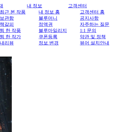
재
내 정보
고객센터
최근 본 작품
내 정보 홈
고객센터 홈
보관함
블루머니
공지사항
책갈피
정액권
자주하는 질문
찜 한 작품
블루마일리지
1:1 문의
찜 한 작가
쿠폰등록
약관 및 정책
내리뷰
정보 변경
뷰어 설치안내