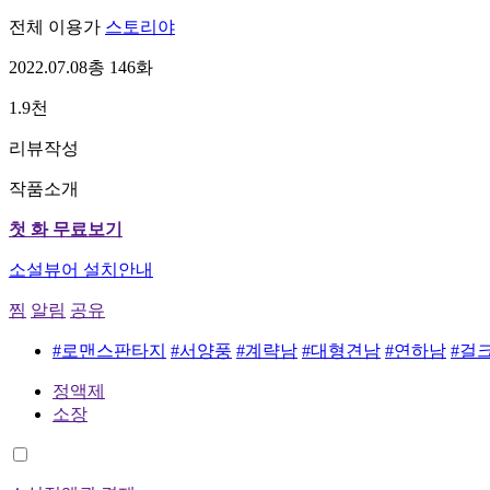
전체 이용가
스토리야
2022.07.08
총 146화
1.9천
리뷰작성
작품소개
첫 화 무료보기
소설뷰어 설치안내
찜
알림
공유
#로맨스판타지
#서양풍
#계략남
#대형견남
#연하남
#걸
정액제
소장