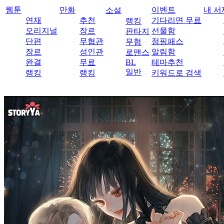
웹툰
만화
이벤트
내 서
소설
연재
추천
기다리면 무료
랭킹
오리지널
장르
선물함
판타지
단편
무협관
점핑패스
무협
장르
성인관
알림함
로맨스
완결
무료
BL
테마추천
일반
랭킹
랭킹
키워드로 검색