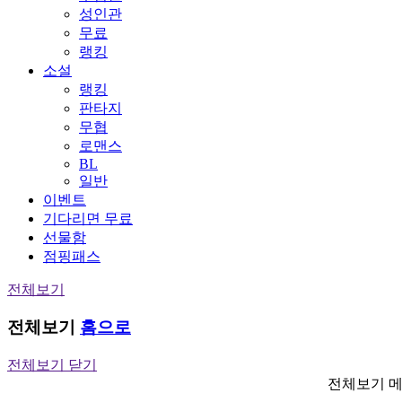
성인관
무료
랭킹
소설
랭킹
판타지
무협
로맨스
BL
일반
이벤트
기다리면 무료
선물함
점핑패스
전체보기
전체보기
홈으로
전체보기 닫기
전체보기 