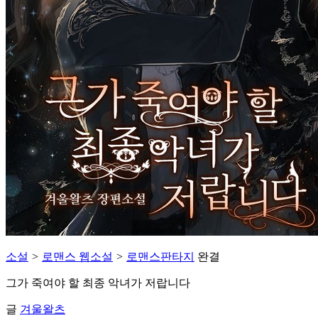
소설
>
로맨스 웹소설
>
로맨스판타지
완결
그가 죽여야 할 최종 악녀가 저랍니다
글
겨울왈츠