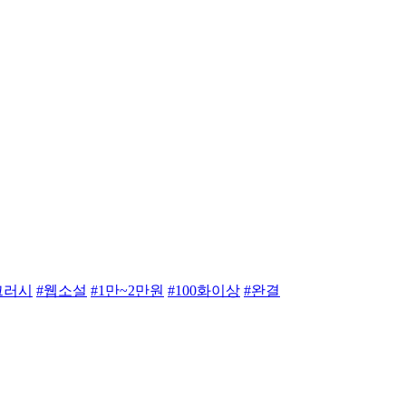
크러시
#웹소설
#1만~2만원
#100화이상
#완결