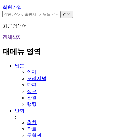
회원가입
검색
최근검색어
전체삭제
대메뉴 영역
웹툰
연재
오리지널
단편
장르
완결
랭킹
만화
;
추천
장르
무협관