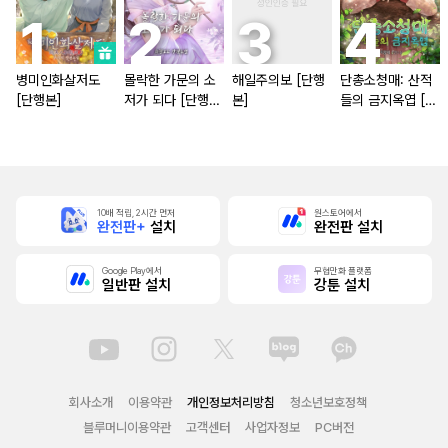
병미인화살저도
몰락한 가문의 소
해일주의보 [단행
단총소청매: 산적
[단행본]
저가 되다 [단행
본]
들의 금지옥엽 [단
본]
행본]
10배 적립, 2시간 먼저
원스토어에서
완전판+
설치
완전판 설치
Google Play에서
무협만화 플랫폼
일반판 설치
강툰 설치
회사소개
이용약관
개인정보처리방침
청소년보호정책
블루머니이용약관
고객센터
사업자정보
PC버전