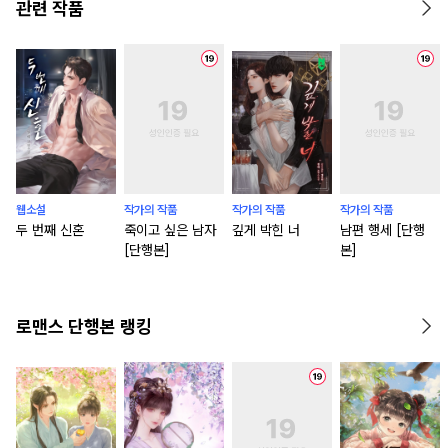
관련 작품
웹소설
작가의 작품
작가의 작품
작가의 작품
두 번째 신혼
죽이고 싶은 남자
깊게 박힌 너
남편 행세 [단행
[단행본]
본]
로맨스 단행본 랭킹