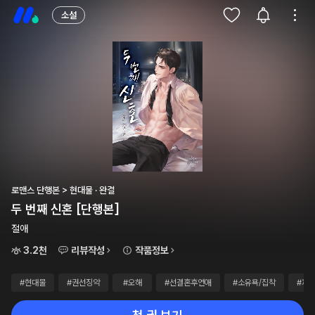
소설
로맨스 단행본 > 현대물 · 완결
두 번째 신혼 [단행본]
절애
3.2천
리뷰작성
작품정보
#현대물
#권선징악
#오해
#선결혼후연애
#소유욕/집착
#재