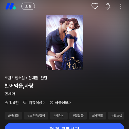
소설
로맨스 웹소설 > 현대물 · 완결
빌어먹을,사랑
한세아
1.8천
리뷰작성
작품정보
#현대물
#소유욕/집착
#계략남
#달달물
#애잔물
#웹소설