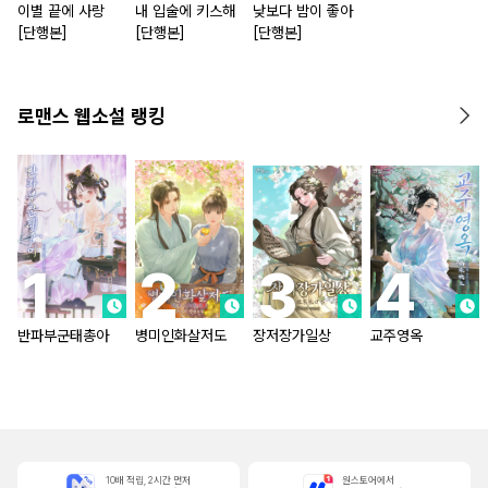
이별 끝에 사랑
내 입술에 키스해
낮보다 밤이 좋아
[단행본]
[단행본]
[단행본]
로맨스 웹소설 랭킹
반파부군태총아
병미인화살저도
장저장가일상
교주영옥
10배 적립, 2시간 먼저
원스토어에서