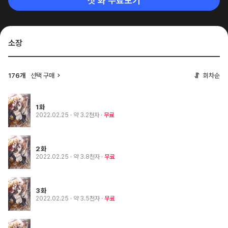
첫 화 무료보기
소장
176개
선택 구매
회차순
1화
2022.02.25
· 약 3.2천자
무료
2화
2022.02.25
· 약 3.8천자
무료
3화
2022.02.25
· 약 3.5천자
무료