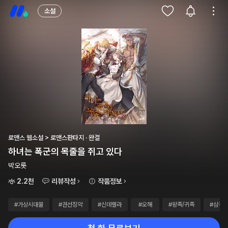
소설
로맨스 웹소설 > 로맨스판타지 · 완결
하녀는 폭군의 목줄을 쥐고 있다
박오롯
2.2천
리뷰작성
작품정보
#가상시대물
#권선징악
#신데렐라
#오해
#왕족/귀족
#삼각/