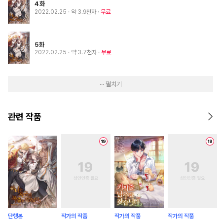
4화
2022.02.25
· 약 3.9천자
무료
5화
2022.02.25
· 약 3.7천자
무료
··· 펼치기
관련 작품
단행본
작가의 작품
작가의 작품
작가의 작품