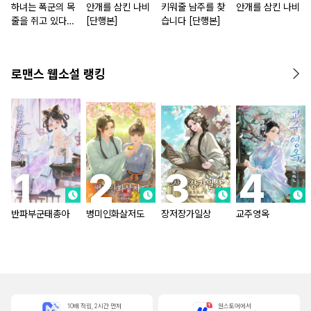
하녀는 폭군의 목
안개를 삼킨 나비
키워줄 남주를 찾
안개를 삼킨 나비
줄을 쥐고 있다
[단행본]
습니다 [단행본]
[단행본]
로맨스 웹소설 랭킹
반파부군태총아
병미인화살저도
장저장가일상
교주영옥
10배 적립, 2시간 먼저
원스토어에서