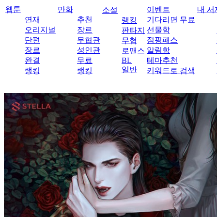
웹툰
만화
이벤트
내 서
소설
연재
추천
기다리면 무료
랭킹
오리지널
장르
선물함
판타지
단편
무협관
점핑패스
무협
장르
성인관
알림함
로맨스
완결
무료
BL
테마추천
일반
랭킹
랭킹
키워드로 검색