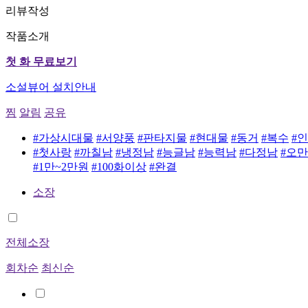
리뷰작성
작품소개
첫 화 무료보기
소설뷰어 설치안내
찜
알림
공유
#가상시대물
#서양풍
#판타지물
#현대물
#동거
#복수
#
#첫사랑
#까칠남
#냉정남
#능글남
#능력남
#다정남
#오
#1만~2만원
#100화이상
#완결
소장
전체소장
회차순
최신순