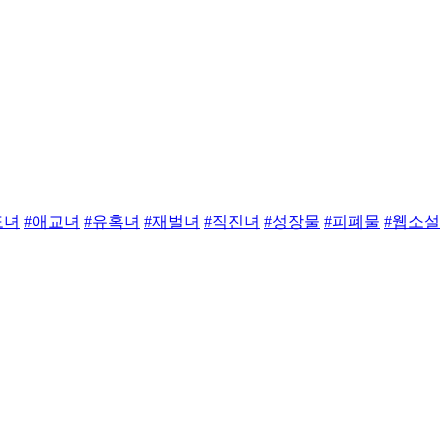
도녀
#애교녀
#유혹녀
#재벌녀
#직진녀
#성장물
#피폐물
#웹소설