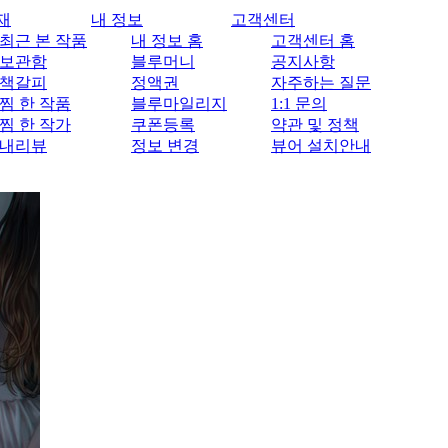
재
내 정보
고객센터
최근 본 작품
내 정보 홈
고객센터 홈
보관함
블루머니
공지사항
책갈피
정액권
자주하는 질문
찜 한 작품
블루마일리지
1:1 문의
찜 한 작가
쿠폰등록
약관 및 정책
내리뷰
정보 변경
뷰어 설치안내