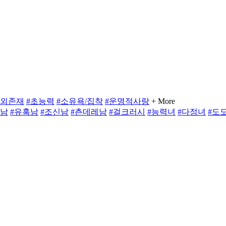
인외존재
#초능력
#소유욕/집착
#운명적사랑
+ More
만남
#유혹남
#조신남
#츤데레남
#걸크러시
#능력녀
#다정녀
#도