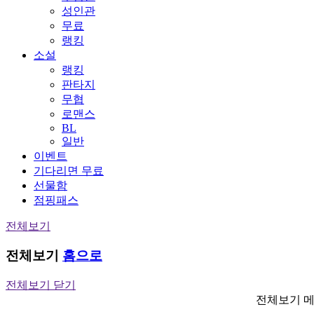
성인관
무료
랭킹
소설
랭킹
판타지
무협
로맨스
BL
일반
이벤트
기다리면 무료
선물함
점핑패스
전체보기
전체보기
홈으로
전체보기 닫기
전체보기 