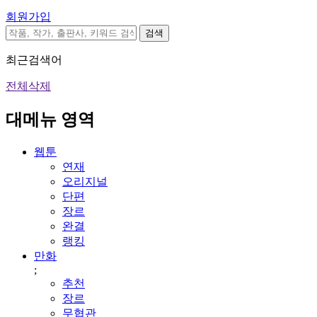
회원가입
검색
최근검색어
전체삭제
대메뉴 영역
웹툰
연재
오리지널
단편
장르
완결
랭킹
만화
;
추천
장르
무협관