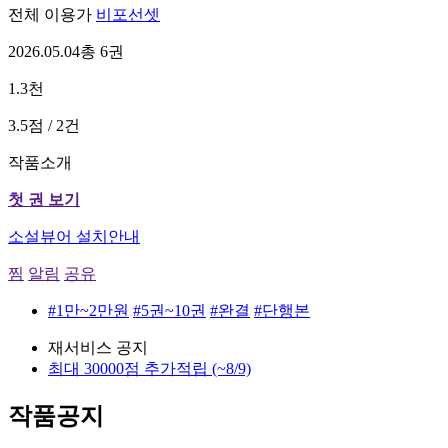
전체 이용가
비포선셋
2026.05.04
총 6권
1.3천
3.5점 / 2건
작품소개
첫 권 보기
소설뷰어 설치안내
찜
알림
공유
#1만~2만원
#5권~10권
#완결
#단행본
재서비스 공지
최대 30000점 추가적립
(~8/9)
작품공지