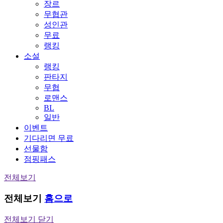
장르
무협관
성인관
무료
랭킹
소설
랭킹
판타지
무협
로맨스
BL
일반
이벤트
기다리면 무료
선물함
점핑패스
전체보기
전체보기
홈으로
전체보기 닫기