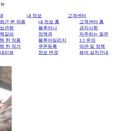
메뉴
재
내 정보
고객센터
최근 본 작품
내 정보 홈
고객센터 홈
보관함
블루머니
공지사항
책갈피
정액권
자주하는 질문
찜 한 작품
블루마일리지
1:1 문의
찜 한 작가
쿠폰등록
약관 및 정책
내리뷰
정보 변경
뷰어 설치안내