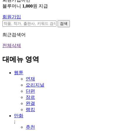
블루머니
1,000
원 지급
회원가입
검색
최근검색어
전체삭제
대메뉴 영역
웹툰
연재
오리지널
단편
장르
완결
랭킹
만화
;
추천