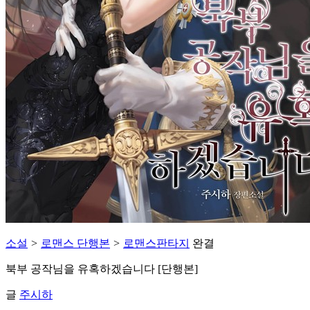
소설
>
로맨스 단행본
>
로맨스판타지
완결
북부 공작님을 유혹하겠습니다 [단행본]
글
주시하