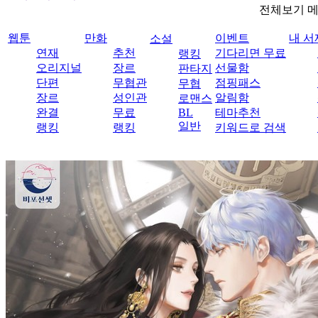
전체보기 
웹툰
만화
이벤트
내 서
소설
연재
추천
기다리면 무료
랭킹
오리지널
장르
선물함
판타지
단편
무협관
점핑패스
무협
장르
성인관
알림함
로맨스
완결
무료
BL
테마추천
일반
랭킹
랭킹
키워드로 검색