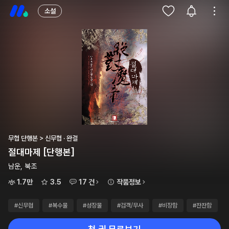
소설
무협 단행본 > 신무협 · 완결
절대마제 [단행본]
남운, 북조
1.7만
3.5
17 건
작품정보
#신무협
#복수물
#성장물
#검객/무사
#비장함
#잔잔함