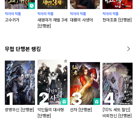
작가의 작품
작가의 작품
작가의 작품
작가의 작품
고수귀가
새엄마가 재벌 3세
대룡의 사생아
천마조종 [단행본]
[단행본]
무협 단행본 랭킹
광명무신 [단행본]
악인들의 대사형
선자 [단행본]
[10% 세트 할인]
[단행본]
비뢰천신 [단행본]