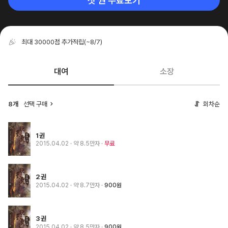
첫 권 무료보기
최대 30000점 추가적립
(~8/7)
대여
소장
8개
선택 구매
회차순
1권
2015.04.02
· 약 8.5만자
무료
2권
2015.04.02
· 약 8.7만자
900원
3권
2015.04.02
· 약 8.5만자
900원