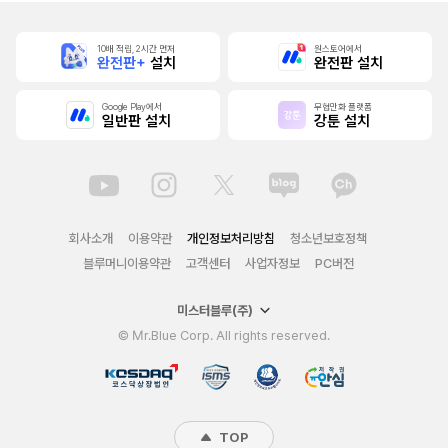
10배 적립, 2시간 먼저
원스토어에서
완전판+
설치
완전판 설치
Google Play에서
무협만화 플랫폼
일반판 설치
강툰 설치
회사소개
이용약관
개인정보처리방침
청소년보호정책
블루머니이용약관
고객센터
사업자정보
PC버전
미스터블루(주)
© Mr.Blue Corp. All rights reserved.
TOP