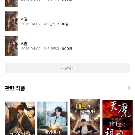
4권
2015.04.02
· 약 9만자
900원
5권
2015.04.02
· 약 8.8만자
900원
··· 펼치기
관련 작품