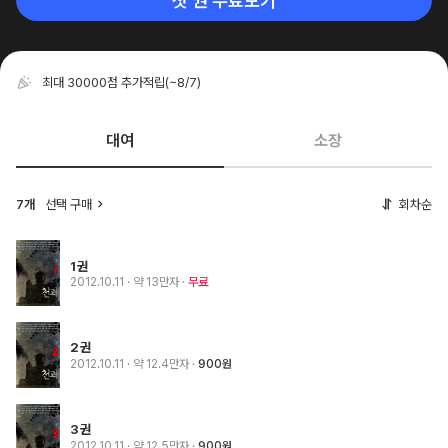
첫 권 무료보기
최대 30000점 추가적립
(~8/7)
대여
소장
7개
선택 구매
회차순
1권
2012.10.11
· 약 13만자
무료
2권
2012.10.11
· 약 12.4만자
900원
3권
2012.10.11
· 약 12.5만자
900원