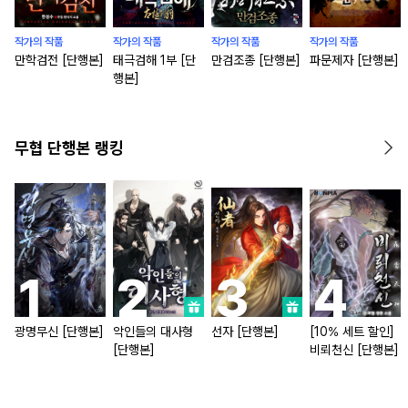
작가의 작품
작가의 작품
작가의 작품
작가의 작품
만학검전 [단행본]
태극검해 1부 [단
만검조종 [단행본]
파문제자 [단행본]
행본]
무협 단행본 랭킹
광명무신 [단행본]
악인들의 대사형
선자 [단행본]
[10% 세트 할인]
[단행본]
비뢰천신 [단행본]