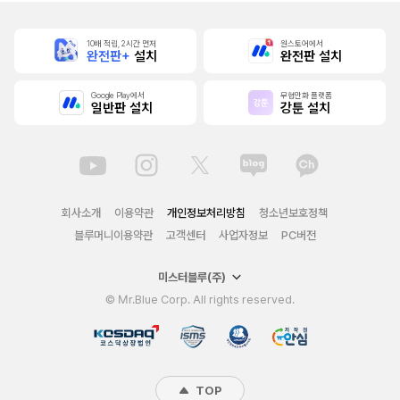
10배 적립, 2시간 먼저
원스토어에서
완전판+
설치
완전판 설치
Google Play에서
무협만화 플랫폼
일반판 설치
강툰 설치
회사소개
이용약관
개인정보처리방침
청소년보호정책
블루머니이용약관
고객센터
사업자정보
PC버전
미스터블루(주)
© Mr.Blue Corp. All rights reserved.
TOP