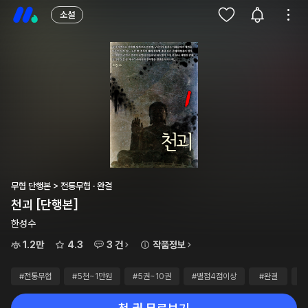
소설
무협 단행본 > 전통무협 · 완결
천괴 [단행본]
한성수
1.2만
4.3
3 건
작품정보
#전통무협
#5천~1만원
#5권~10권
#별점4점이상
#완결
#