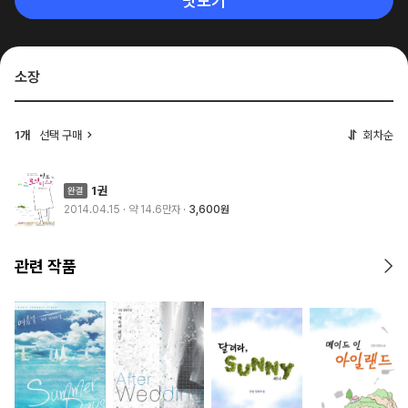
맛보기
소장
1개
선택 구매
회차순
1권
2014.04.15
· 약 14.6만자
3,600원
관련 작품