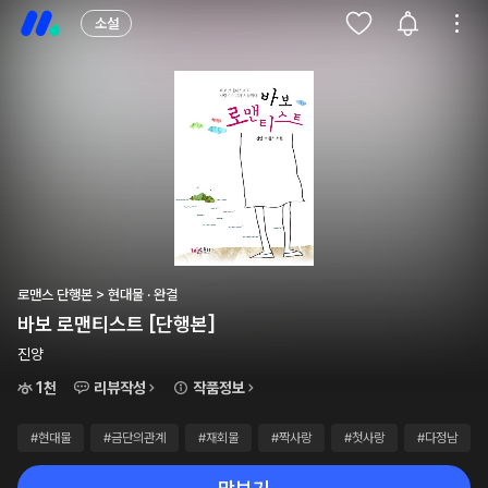
소설
로맨스 단행본 > 현대물 · 완결
바보 로맨티스트 [단행본]
진양
1천
리뷰작성
작품정보
#현대물
#금단의관계
#재회물
#짝사랑
#첫사랑
#다정남