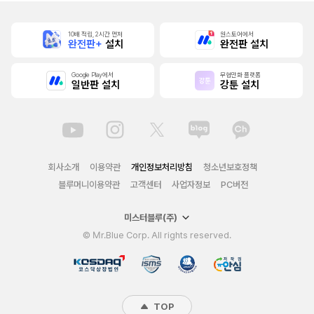
10배 적립, 2시간 먼저
원스토어에서
완전판+
설치
완전판 설치
Google Play에서
무협만화 플랫폼
일반판 설치
강툰 설치
회사소개
이용약관
개인정보처리방침
청소년보호정책
블루머니이용약관
고객센터
사업자정보
PC버전
미스터블루(주)
© Mr.Blue Corp. All rights reserved.
TOP