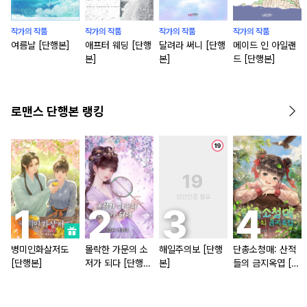
작가의 작품
작가의 작품
작가의 작품
작가의 작품
여름날 [단행본]
애프터 웨딩 [단행
달려라 써니 [단행
메이드 인 아일랜
본]
본]
드 [단행본]
로맨스 단행본 랭킹
병미인화살저도
몰락한 가문의 소
해일주의보 [단행
단총소청매: 산적
[단행본]
저가 되다 [단행
본]
들의 금지옥엽 [단
본]
행본]