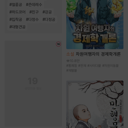
#
절륜공
#
츤데레수
#
하드코어
#
친구
#
강공
#
집착공
#
다정수
#
다정공
#
대형견공
소설
차원여행자의 경제학개론
10.8만
#
통쾌함
#
천재
#
사이다물
#
차원이동물
#
재벌물