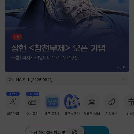
2
/
15
점검 안내 [2026.08.11]
+1,000원
첫충전 혜택
회원가입
머니충전
혜택 총정리
혜택몰빵💘
밀리언 셀러
점핑패스
선물
설정
관심 장르 설정하고 맞춤 추천 받기