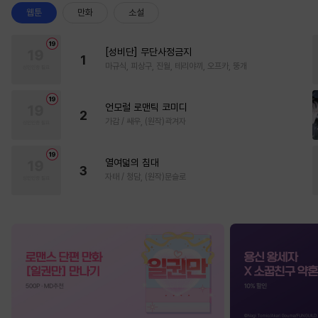
웹툰
만화
소설
[성비단] 무단사정금지
1
마규식, 피상구, 진월, 테리야끼, 오프카, 뚱개
언모럴 로맨틱 코미디
2
가감 / 쌔우, (원작)곽겨자
열여덟의 침대
3
자태 / 청담, (원작)문슬로