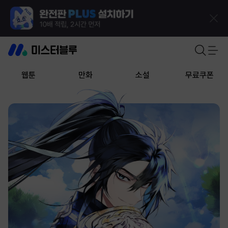
웹툰
만화
소설
무료쿠폰