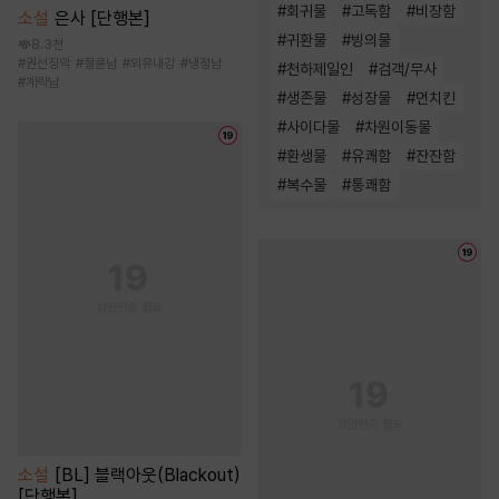
#
회귀물
#
고독함
#
비장함
소설
은사 [단행본]
#
귀환물
#
빙의물
8.3천
#
권선징악
#
절륜남
#
외유내강
#
냉정남
#
천하제일인
#
검객/무사
#
계략남
#
생존물
#
성장물
#
먼치킨
#
사이다물
#
차원이동물
#
환생물
#
유쾌함
#
잔잔함
#
복수물
#
통쾌함
소설
[BL] 블랙아웃(Blackout)
[단행본]