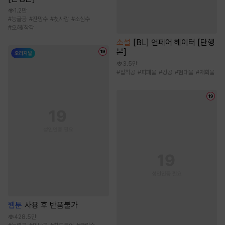
1.2만
#
능글공
#
잔망수
#
첫사랑
#
소심수
#
오해/착각
소설
[BL] 언페어 헤이터 [단행
본]
3.5만
#
집착공
#
피폐물
#
강공
#
현대물
#
재회물
웹툰
사용 후 반품불가
428.5만