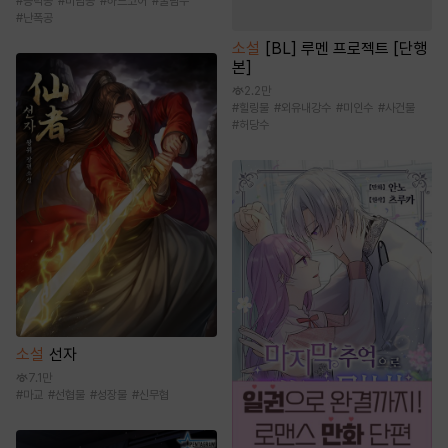
#
능력공
#
미남공
#
하드코어
#
굴림수
#
난폭공
소설
[BL] 루멘 프로젝트 [단행
본]
2.2만
#
힐링물
#
외유내강수
#
미인수
#
사건물
#
허당수
소설
선자
7.1만
#
마교
#
선협물
#
성장물
#
신무협