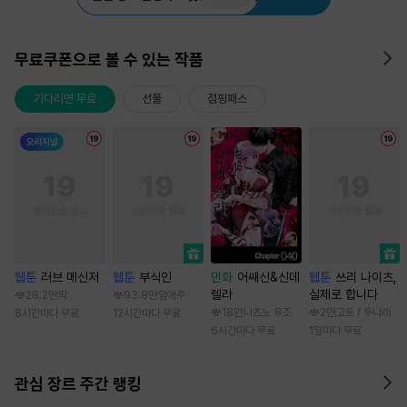
무료쿠폰으로 볼 수 있는 작품
기다리면 무료
선물
점핑패스
웹툰
러브 메신저
웹툰
부식인
만화
어쌔신&신데
웹툰
쓰리 나이츠,
렐라
실제로 합니다
28.2만
딱
93.8만
임애주
18만
나츠노 유조
2만
고토 / 두나래
8시간마다 무료
12시간마다 무료
6시간마다 무료
1일마다 무료
관심 장르 주간 랭킹