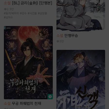
소설
[BL] 금리(金利) [단행본]
2.3만
#
동거/배우자
#
강수
#
사건물
#
성장물
#
상처수
소설
만행무승
3만
소설
무공 파훼법의 천재