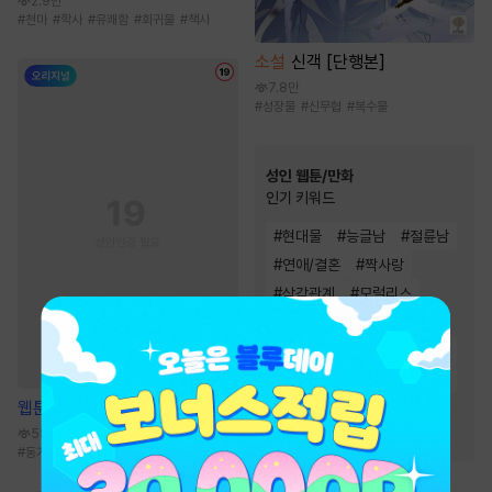
2.9만
#
천마
#
학사
#
유쾌함
#
회귀물
#
책사
소설
신객 [단행본]
7.8만
#
성장물
#
신무협
#
복수물
성인 웹툰/만화
인기 키워드
#
현대물
#
능글남
#
절륜남
#
연애/결혼
#
짝사랑
#
삼각관계
#
모럴리스
#
오피스물
#
여성인기
#
후방주의
#
동거
#
원나잇
#
고수위
#
유혹
#
계약관계
웹툰
순정 테러리즘
#
하드코어
#
스테디셀러
58.2만
#
능욕
#
직진남
#
다정남
#
동거
#
첫경험
#
연상공
#
능글공
#
문란공