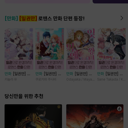
[만화]
[일권만]
로맨스 만화 단편 등장!
만화
[일권만] 죽
만화
[일권만] 내
만화
[일권만] 잊
만화
[일권만] 매
을 뻔한 늑대가 운
게 간섭하지 않겠
혀진 왕녀지만 정
료 마법에 걸린 척
카놀라 유
쿠로카와 쿠사비
Odayaka / Maya Koike
Sane Takada / Koki
명의 짝이 되기까
다던 냉정한 남편
략결혼 한 남편에
했더니 냉담했던
지 [단행본]
이 어째선지 저만
게 익애받고 있습
약혼자가 맹목적인
당신만을 위한 추천
바라봅니다 [단행
니다 [단행본]
사랑꾼이 되었습니
본]
다 [단행본]