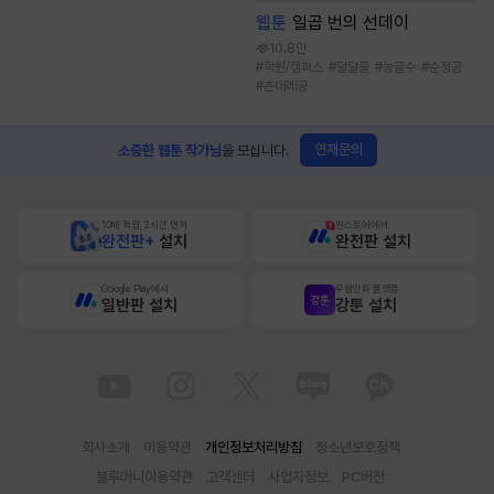
웹툰
일곱 번의 선데이
10.8만
#
학원/캠퍼스
#
달달물
#
능글수
#
순정공
#
츤데레공
연재문의
소중한 웹툰 작가님
을 모십니다.
10배 적립, 2시간 먼저
원스토어에서
완전판+
설치
완전판 설치
Google Play에서
무협만화 플랫폼
일반판 설치
강툰 설치
회사소개
이용약관
개인정보처리방침
청소년보호정책
블루머니이용약관
고객센터
사업자정보
PC버전