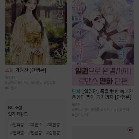
소설
가권신 [단행본]
1.2만
#
능력녀
#
첫사랑
#
다정남
#
달달물
#
다정녀
만화
[일권만] 죽을 뻔한 늑대가
운명의 짝이 되기까지 [단행본]
1천
BL 소설
#
평범녀
#
이세계물
#
상처녀
#
인외존재
인기 키워드
#
판타지/SF
#
집착공
#
미인수
#
미인공
#
연하공
#
절륜공
#
순정공