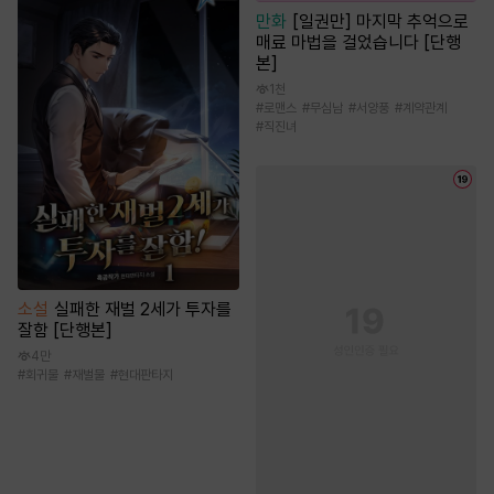
만화
[일권만] 마지막 추억으로
매료 마법을 걸었습니다 [단행
본]
1천
#
로맨스
#
무심남
#
서양풍
#
계약관계
#
직진녀
소설
실패한 재벌 2세가 투자를
잘함 [단행본]
4만
#
회귀물
#
재벌물
#
현대판타지