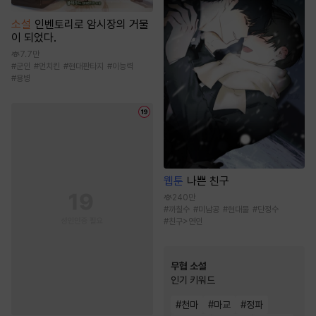
소설
인벤토리로 암시장의 거물
이 되었다.
7.7만
#
군인
#
먼치킨
#
현대판타지
#
이능력
#
용병
웹툰
나쁜 친구
240만
#
까칠수
#
미남공
#
현대물
#
단정수
#
친구>연인
무협 소설
인기 키워드
#
천마
#
마교
#
정파