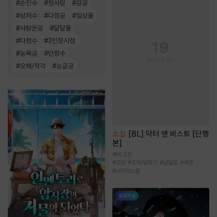
#
순진수
#
첫사랑
#
강공
#
상처수
#
다정공
#
일상물
#
사랑꾼공
#
달달물
#
다정수
#
3인칭시점
#
능욕공
#
단정수
#
오해/착각
#
능글공
소설
[BL] 닥터 앤 비스트 [단행
본]
9.2천
#
강공
#
조직/암흑가
#
냉혈공
#
애증
#
시리어스물