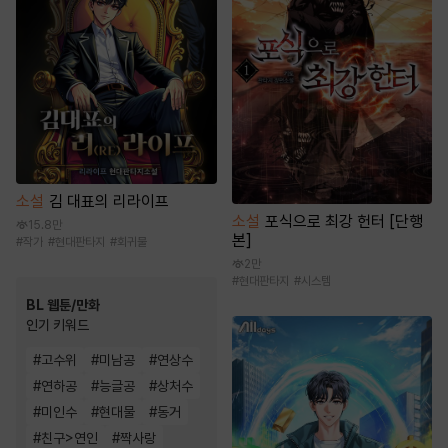
소설
김 대표의 리라이프
소설
포식으로 최강 헌터 [단행
15.8만
본]
#
작가
#
현대판타지
#
회귀물
2만
#
현대판타지
#
시스템
BL 웹툰/만화
인기 키워드
#
고수위
#
미남공
#
연상수
#
연하공
#
능글공
#
상처수
#
미인수
#
현대물
#
동거
#
친구>연인
#
짝사랑