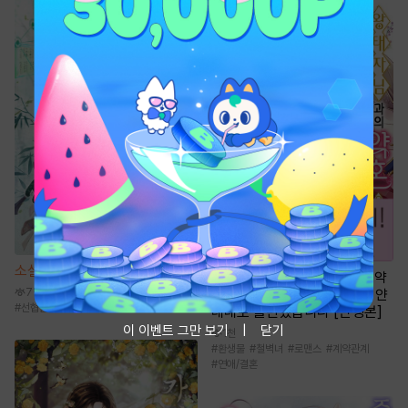
소설
선협에서 상태창 개발하기
만화
[일권만] 왕태자님과의 약
7만
혼을 거절했더니 어째서인지 얀
#
선협물
#
신무협
#
먼치킨
#
성장물
데레로 돌변했습니다 [단행본]
이 이벤트 그만 보기
닫기
1천
#
환생물
#
철벽녀
#
로맨스
#
계약관계
#
연애/결혼