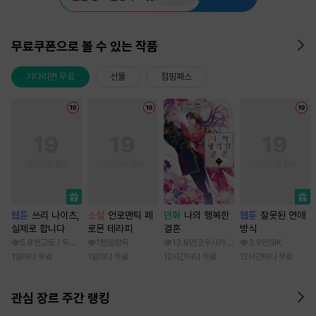
무료쿠폰으로 볼 수 있는 작품
기다리면 무료
선물
점핑패스
웹툰
쓰리 나이츠,
소설
언로맨틱 페
만화
나의 행복한
웹툰
잘못된 연애
실제로 합니다
로몬 테라피
결혼
방식
5.8천
고토 / 두나래
1천
망랑독
13.8만
코우사카 리토 / 아기토기 아쿠미
3.9만
SIK
1일마다 무료
1일마다 무료
12시간마다 무료
12시간마다 무료
관심 장르 주간 랭킹