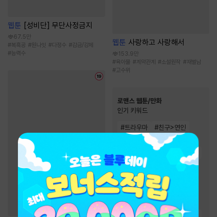
웹툰
[성비단] 무단사정금지
67.5만
웹툰
사랑하고 사랑해서
#
복흑공
#
원나잇
#
다정수
#
감금/강제
#
능력수
153.9만
#
육아물
#
계약관계
#
소설원작
#
재벌남
#
고수위
로맨스 웹툰/만화
인기 키워드
#
트라우마
#
친구>연인
#
계약관계
#
역사/시대물
#
다정남
#
재벌남
#
힐링물
#
현대물
#
연애/결혼
#
오피스물
#
성장물
#
첫사랑
#
동거
#
직진녀
#
친구
#
능글남
#
서양풍
#
재회물
#
짝사랑
#
까칠남