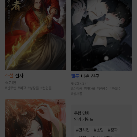
소설
선자
웹툰
나쁜 친구
7.1만
237.2만
#
신무협
#
마교
#
성장물
#
선협물
#
순정공
#
현대물
#
단정수
#
까칠수
#
상처공
무협 만화
인기 키워드
#
먼치킨
#
소림
#
정파