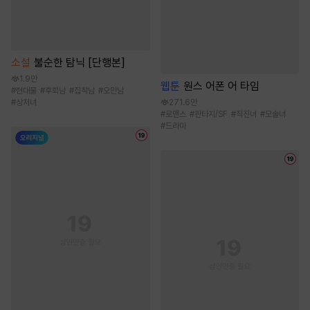
소설
불순한 탐닉 [단행본]
1.9만
웹툰
원스 어폰 어 타임
#
현대물
#
후회남
#
집착남
#
오만남
#
상처녀
271.6만
#
로맨스
#
판타지/SF
#
직진녀
#
모솔녀
#
드라마