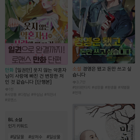
소설
경영은 됐고 돈만 쓰고 싶
만화
[일권만] 웃지 않는 약혼자
습니다
님이 사랑에 빠진 건 변장한 저
인 것 같습니다 [단행본]
3.7만
#
현대판타지
#
성장물
#
환생물
#
재벌물
1천
#
천재
#
서양풍
#
다정남
#
무심남
#
직진녀
#
로맨스
BL 소설
인기 키워드
#
달달물
#
상처수
#
일상물