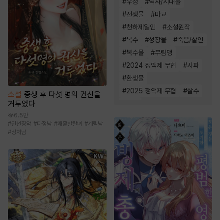
#
우정
#
역사/시대물
#
전쟁물
#
마교
#
천하제일인
#
소설원작
#
복수
#
성장물
#
죽음/살인
#
복수물
#
무림맹
#
2024 정액제 무협
#
사파
#
환생물
#
2025 정액제 무협
#
살수
소설
중생 후 다섯 명의 권신을
거두었다
#
천마
6.5만
#
권선징악
#
다정남
#
쾌활발랄녀
#
계략남
#
상처남