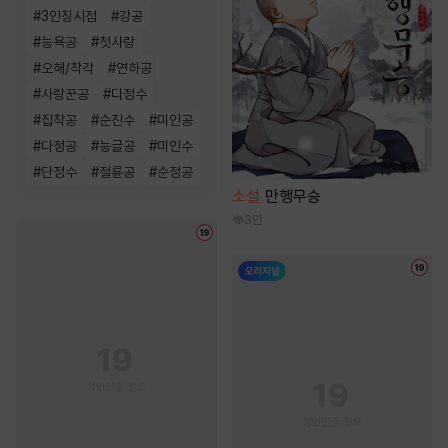
#
3인칭시점
#
강공
#
능욕공
#
첫사랑
#
오해/착각
#
연하공
#
사랑꾼공
#
다정수
#
집착공
#
순진수
#
미인공
#
다정공
#
능글공
#
미인수
#
단정수
#
절륜공
#
순정공
소설
만행무승
3만