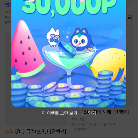
웹툰
일곱 번의 선데이
10.7만
#
첫사랑
#
연상수
#
츤데레공
#
짝사랑
#
떡대수
소설
[BL] 재의 노래 [단행본]
이 이벤트 그만 보기
닫기
4.8만
#
감금
#
할리킹
#
강공
#
상처수
#
오해/착각
소설
[BL] 금리(金利) [단행본]