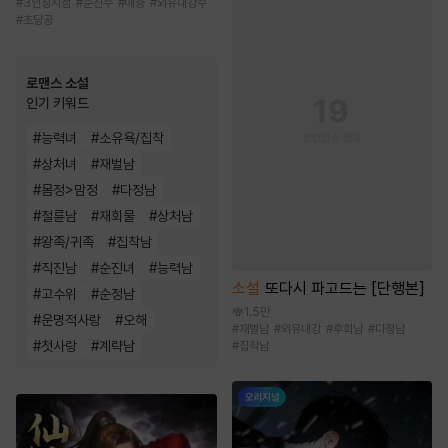
#
3인칭시점
#
순진수
#
애증
#
외유내강수
#
초딩공
로맨스 소설
인기 키워드
#
능력녀
#
소유욕/집착
#
상처녀
#
재벌남
#
몸정>맘정
#
다정남
#
절륜남
#
재회물
#
상처남
#
왕족/귀족
#
집착남
#
직진남
#
순진녀
#
능력남
소설
또다시 파고드는 [단행본]
#
고수위
#
순정남
1.5만
#
운명적사랑
#
오해
#
재벌남
#
외유내강
#
후회남
#
다정남
#
첫사랑
#
계략남
#
집착남