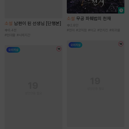
소설
무공 파훼법의 천재
소설
남편이 된 선생님 [단행본]
2.8만
6.4천
#
천마
#
코믹함
#
마교
#
먼치킨
#
회귀물
#
현대물
#
사제지간