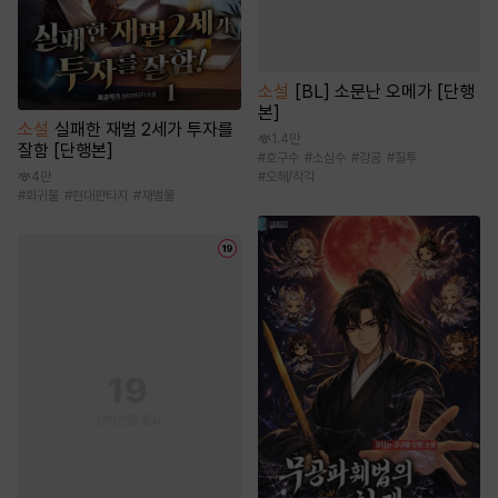
소설
[BL] 소문난 오메가 [단행
본]
소설
실패한 재벌 2세가 투자를
1.4만
잘함 [단행본]
#
호구수
#
소심수
#
강공
#
질투
4만
#
오해/착각
#
회귀물
#
현대판타지
#
재벌물