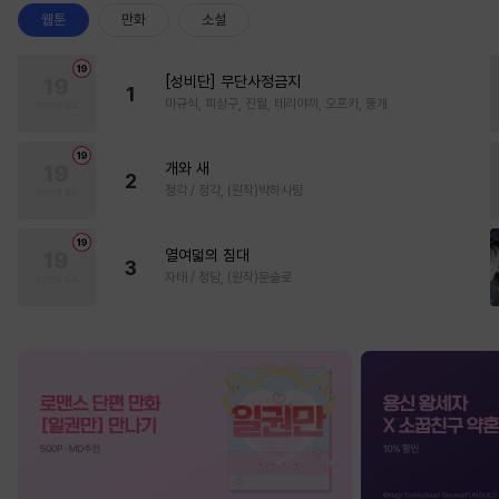
웹툰
만화
소설
[성비단] 무단사정금지
1
마규식, 피상구, 진월, 테리야끼, 오프카, 뚱개
개와 새
2
정각 / 정각, (원작)박하사탕
열여덟의 침대
3
자태 / 청담, (원작)문슬로