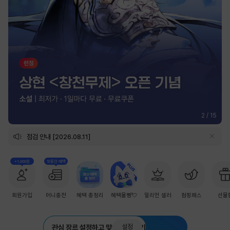
2
/
15
점검 안내 [2026.08.11]
+1,000원
첫충전 혜택
회원가입
머니충전
혜택 총정리
혜택몰빵💘
밀리언 셀러
점핑패스
선물
설정
관심 장르 설정하고 맞춤 추천 받기