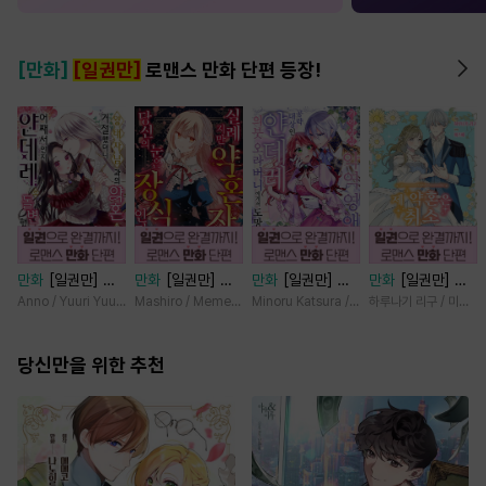
[만화]
[일권만]
로맨스 만화 단편 등장!
만화
[일권만] 왕
만화
[일권만] 실
만화
[일권만] 기
만화
[일권만] 제
태자님과의 약혼을
례지만 약혼자님,
억상실 악역 영애
약혼은 취소되었습
Anno / Yuuri Yuudachi
Mashiro / Memeko
Minoru Katsura / Mizune
하루나기 리구 / 미즈메
거절했더니 어째서
당신의 눈은 장식
는 공략 대상인 얀
니다 [단행본]
인지 얀데레로 돌
인가요? [단행본]
데레 의붓 오라버
변했습니다 [단행
당신만을 위한 추천
니에게서 도망칠
본]
수가 없다 [단행
본]