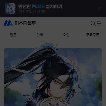
웹툰
만화
소설
무료쿠폰