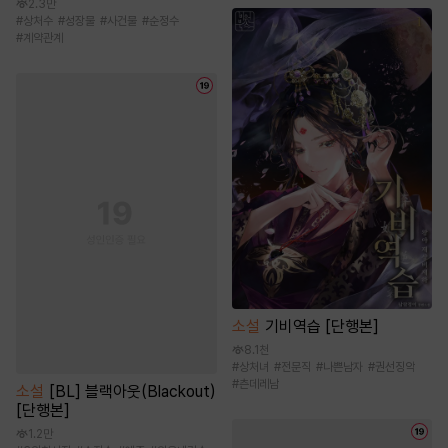
2.3만
#
상처수
#
성장물
#
사건물
#
순정수
#
계약관계
소설
기비역습 [단행본]
8.1천
#
상처녀
#
전문직
#
나쁜남자
#
권선징악
#
츤데레남
소설
[BL] 블랙아웃(Blackout)
[단행본]
1.2만