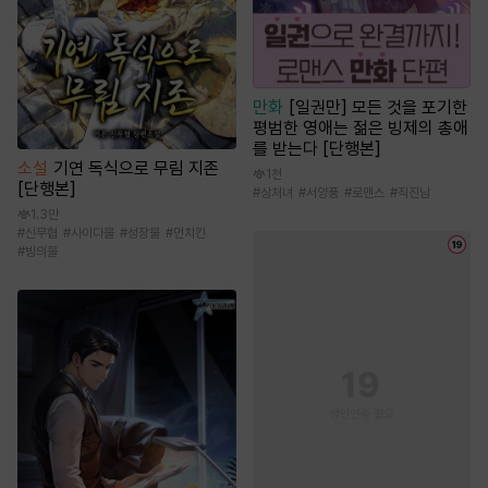
만화
[일권만] 모든 것을 포기한
평범한 영애는 젊은 빙제의 총애
를 받는다 [단행본]
소설
기연 독식으로 무림 지존
1천
[단행본]
#
상처녀
#
서양풍
#
로맨스
#
직진남
1.3만
#
신무협
#
사이다물
#
성장물
#
먼치킨
#
빙의물