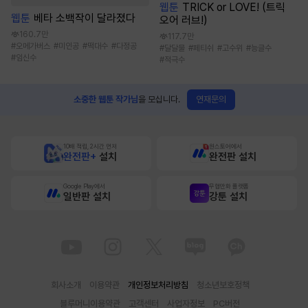
웹툰
TRICK or LOVE! (트릭
웹툰
베타 소백작이 달라졌다
오어 러브!)
160.7만
117.7만
#
오메가버스
#
미인공
#
떡대수
#
다정공
#
달달물
#
페티쉬
#
고수위
#
능글수
#
임신수
#
적극수
연재문의
소중한 웹툰 작가님
을 모십니다.
10배 적립, 2시간 먼저
원스토어에서
완전판+
설치
완전판 설치
Google Play에서
무협만화 플랫폼
일반판 설치
강툰 설치
회사소개
이용약관
개인정보처리방침
청소년보호정책
블루머니이용약관
고객센터
사업자정보
PC버전