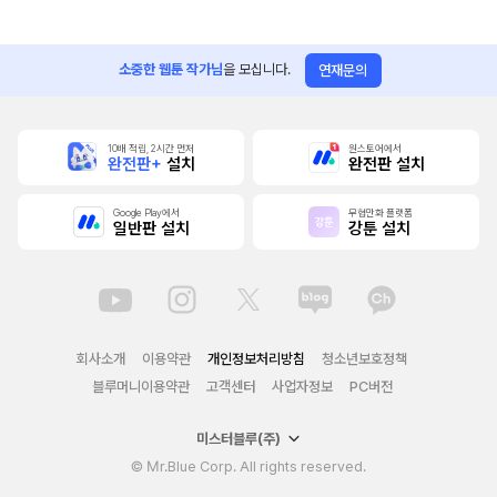
소중한 웹툰 작가님
을 모십니다.
연재문의
10배 적립, 2시간 먼저
원스토어에서
완전판+
설치
완전판 설치
Google Play에서
무협만화 플랫폼
일반판 설치
강툰 설치
회사소개
이용약관
개인정보처리방침
청소년보호정책
블루머니이용약관
고객센터
사업자정보
PC버전
미스터블루(주)
© Mr.Blue Corp. All rights reserved.