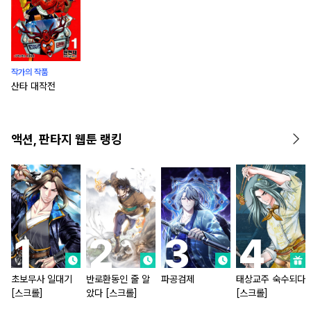
작가의 작품
산타 대작전
액션, 판타지 웹툰 랭킹
초보무사 일대기
반로환동인 줄 알
파공검제
태상교주 숙수되다
[스크롤]
았다 [스크롤]
[스크롤]