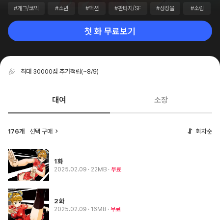
#개그/코믹
#소년
#액션
#판타지/SF
#성장물
#소림
첫 화 무료보기
최대 30000점 추가적립
(~8/9)
대여
소장
176개
선택 구매
회차순
1화
2025.02.09
· 22MB
무료
2화
2025.02.09
· 16MB
무료