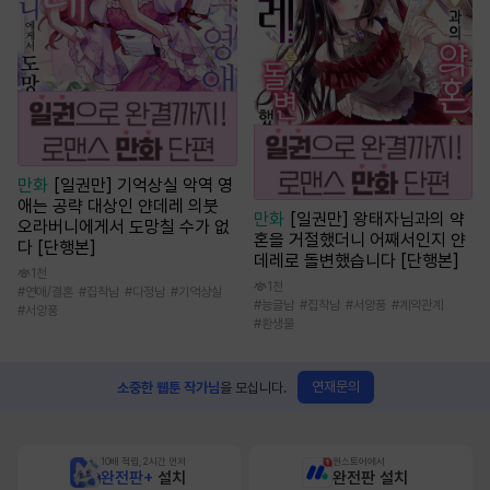
만화
[일권만] 기억상실 악역 영
애는 공략 대상인 얀데레 의붓
만화
[일권만] 왕태자님과의 약
오라버니에게서 도망칠 수가 없
혼을 거절했더니 어째서인지 얀
다 [단행본]
데레로 돌변했습니다 [단행본]
1천
1천
#
연애/결혼
#
집착남
#
다정남
#
기억상실
#
능글남
#
집착남
#
서양풍
#
계약관계
#
서양풍
#
환생물
연재문의
소중한 웹툰 작가님
을 모십니다.
10배 적립, 2시간 먼저
원스토어에서
완전판+
설치
완전판 설치