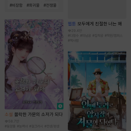
#
비장함
#
회귀물
#
전쟁물
웹툰
모두에게 친절한 너는 왜
29.4만
#
다정수
#
미남공
#
집착공
#
학원/캠퍼스
#
짝사랑
소설
몰락한 가문의 소저가 되다
58.7만
#
동양풍
#
능력녀
#
걸크러시
#
전생/환생