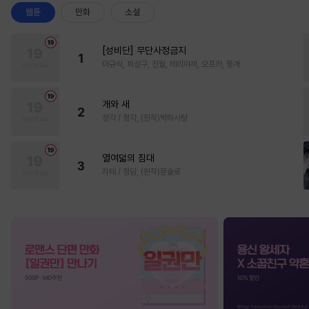
웹툰
만화
소설
[성비단] 무단사정금지
1
마규식, 피상구, 진월, 테리야끼, 오프카, 뚱개
개와 새
2
정각 / 정각, (원작)박하사탕
열여덟의 침대
3
자태 / 청담, (원작)문슬로