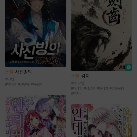
소설
사신빙의
소설
검치
3만
11.7만
#
빙의물
#
신무협
#
복수물
#
비장함
#
성장물
#
통쾌함
#
전통무협
#
먼치킨