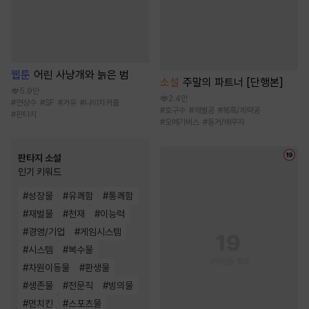
웹툰
어린 사냥개와 늙은 범
소설
주말의 파트너 [단행본]
5.9만
2.4만
#
연상수
#
SF
#
거유
#
나이차커플
#
호구수
#
재벌공
#
복흑/계략공
#
판타지
#
오메가버스
#
동거/배우자
판타지 소설
인기 키워드
#
성장물
#
유쾌함
#
통쾌함
#
재벌물
#
천재
#
이능력
#
경영/기업
#
게임시스템
#
시스템
#
복수물
#
차원이동물
#
환생물
#
생존물
#
전문직
#
빙의물
#
먼치킨
#
스포츠물