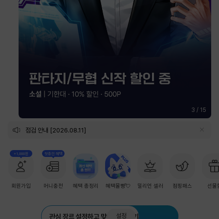
3
/
15
점검 안내 [2026.08.11]
+1,000원
첫충전 혜택
회원가입
머니충전
혜택 총정리
혜택몰빵💘
밀리언 셀러
점핑패스
선물
설정
관심 장르 설정하고 맞춤 추천 받기