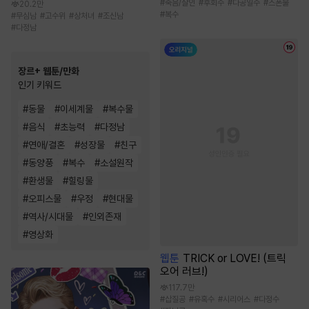
#
죽음/살인
#
후회수
#
다공일수
#
스폰물
20.2만
#
복수
#
무심남
#
고수위
#
상처녀
#
조신남
#
다정남
장르+ 웹툰/만화
인기 키워드
#
동물
#
이세계물
#
복수물
#
음식
#
초능력
#
다정남
#
연애/결혼
#
성장물
#
친구
#
동양풍
#
복수
#
소설원작
#
환생물
#
힐링물
#
오피스물
#
우정
#
현대물
#
역사/시대물
#
인외존재
#
영상화
웹툰
TRICK or LOVE! (트릭
오어 러브!)
117.7만
#
삽질공
#
유혹수
#
시리어스
#
다정수