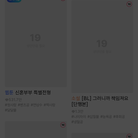
웹툰
신혼부부 특별전형
소설
[BL] 그러니까 책임져요
531.7만
[단행본]
#
첫사랑
#
벤츠공
#
연상수
#
짝사랑
#
달달물
1.3만
#
나이차이
#
삽질물
#
능욕공
#
후회공
#
냉혈공