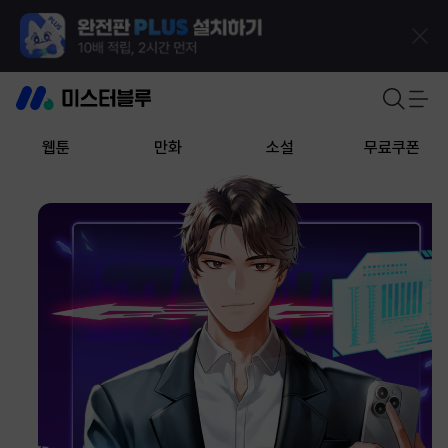
웹툰
만화
소설
무료쿠폰