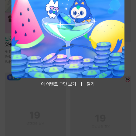
만화
[일권만] 제 약혼은 취소되
었습니다 [단행본]
웹툰
원스 어폰 어 타임
1천
271.5만
#
상처녀
#
트라우마
#
연애/결혼
#
로맨스
#
모솔녀
#
서양풍
#
로맨스
#
성장물
#
서양풍
#
까칠남
이 이벤트 그만 보기
닫기