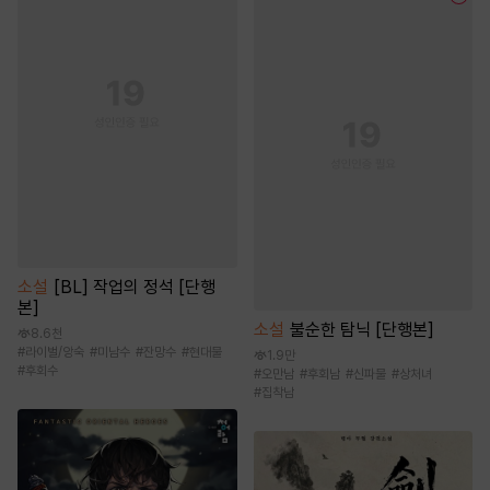
소설
[BL] 작업의 정석 [단행
본]
소설
불순한 탐닉 [단행본]
8.6천
#
라이벌/앙숙
#
미남수
#
잔망수
#
현대물
1.9만
#
후회수
#
오만남
#
후회남
#
신파물
#
상처녀
#
집착남