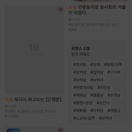
소설
인벤토리로 암시장의 거물
이 되었다.
7.7만
#
현대판타지
#
이능력
#
먼치킨
#
군인
#
용병
로맨스 소설
인기 키워드
#
첫사랑
#
오해
#
왕족/귀족
#
상처남
#
집착남
#
고수위
#
능력남
#
능력녀
#
운명적사랑
#
직진남
#
계략남
#
절륜남
#
순정남
소설
또다시 파고드는 [단행본]
#
몸정>맘정
#
순진녀
1.5만
#
재회물
#
다정남
#
재벌남
#
능력녀
#
신분차이
#
첫사랑
#
직진남
#
사내연애
#
소유욕/집착
#
상처녀