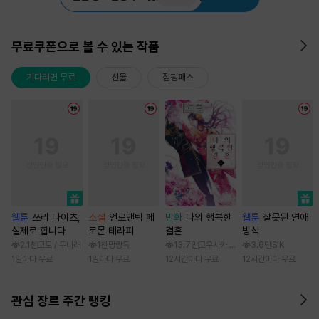
무료쿠폰으로 볼 수 있는 작품
기다리면 무료
선물
점핑패스
웹툰
쓰리 나이츠,
소설
언로맨틱 페
만화
나의 행복한
웹툰
잘못된 연애
실제로 합니다
로몬 테라피
결혼
방식
2.1천
고토 / 두나래
1천
망랑독
13.7만
코우사카 리토 / 아기토기 아쿠미
3.6만
SIK
1일마다 무료
1일마다 무료
12시간마다 무료
12시간마다 무료
관심 장르 주간 랭킹