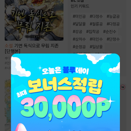
BL 소설
인기 키워드
#
미인공
#
다정수
#
능글공
#
달달물
#
절륜공
#
다정공
#
강공
#
집착공
#
순진수
#
상처수
#
미인수
#
단정수
소설
기연 독식으로 무림 지존
#
순정공
#
일상물
[단행본]
#
오해/착각
#
첫사랑
1.3만
#
능욕공
#
사랑꾼공
#
먼치킨
#
신무협
#
빙의물
#
성장물
#
사이다물
#
연하공
#
3인칭시점