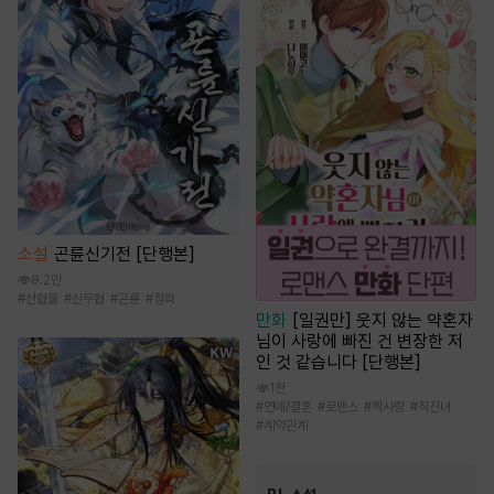
소설
곤륜신기전 [단행본]
8.2만
#
선협물
#
신무협
#
곤륜
#
정파
만화
[일권만] 웃지 않는 약혼자
님이 사랑에 빠진 건 변장한 저
인 것 같습니다 [단행본]
1천
#
연애/결혼
#
로맨스
#
짝사랑
#
직진녀
#
계약관계