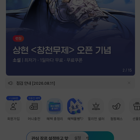
2
/
15
점검 안내 [2026.08.11]
+1,000원
첫충전 혜택
회원가입
머니충전
혜택 총정리
혜택몰빵💘
밀리언 셀러
점핑패스
선물
설정
관심 장르 설정하고 맞춤 추천 받기