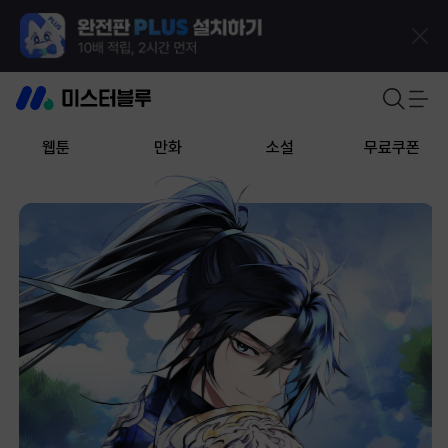
웹툰
만화
소설
무료쿠폰