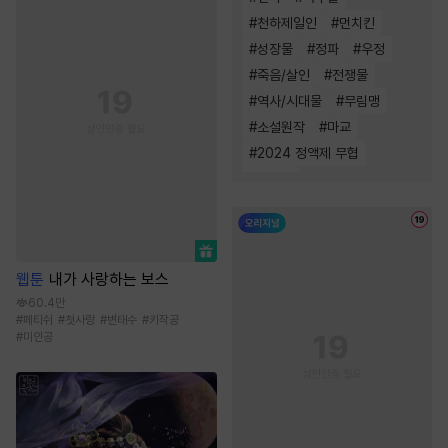
#
천하제일인
#
먼치킨
#
성장물
#
정파
#
우정
#
죽음/살인
#
전쟁물
#
역사/시대물
#
무림맹
#
소설원작
#
마교
#
2024 정액제 무협
#
환생물
웹툰
내가 사랑하는 보스
60.4만
#
페티쉬
#
첫사랑
#
변태수
#
키작공
#
미인공