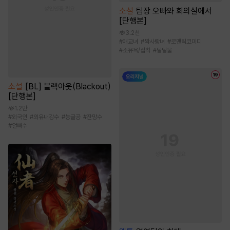
소설
팀장 오빠와 회의실에서
[단행본]
3.2천
#
애교녀
#
짝사랑녀
#
로맨틱코미디
#
소유욕/집착
#
달달물
소설
[BL] 블랙아웃(Blackout)
[단행본]
1.2만
#
외국인
#
외유내강수
#
능글공
#
잔망수
#
얼빠수