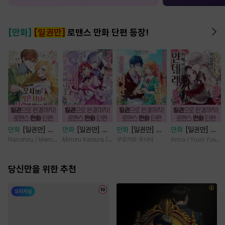
[만화]
[일권만]
로맨스 만화 단편 등장!
만화
[일권만] 웃
만화
[일권만] 기
만화
[일권만] 내
만화
[일권만] 왕
지 않는 약혼자님
억상실 악역 영애
게 간섭하지 않겠
태자님과의 약혼을
Nanohiru / Memeko
Minoru Katsura / Mizune
쿠로카와 쿠사비
Anno / Yuuri Yuuda
이 사랑에 빠진 건
는 공략 대상인 얀
다던 냉정한 남편
거절했더니 어째서
변장한 저인 것 같
데레 의붓 오라버
이 어째선지 저만
인지 얀데레로 돌
습니다 [단행본]
당신만을 위한 추천
니에게서 도망칠
바라봅니다 [단행
변했습니다 [단행
수가 없다 [단행
본]
본]
본]