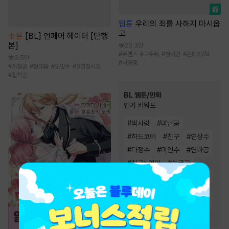
웹툰
우리의 죄를 사하지 마시옵
고
소설
[BL] 언페어 헤이터 [단행
본]
20.3만
#
로맨스
#
고수위
#
첫사랑
#
판타지/SF
3.5만
#
서양풍
#
까칠공
#
현대물
#
도망수
#
3인칭시점
#
집착공
BL 웹툰/만화
인기 키워드
#
짝사랑
#
미남공
#
하드코어
#
친구
#
연상수
#
다정수
#
미인수
#
연하공
#
친구>연인
#
능글공
#
절륜공
#
상처수
#
다정공
#
집착공
#
츤데레수
#
고수위
#
동거
#
대형견공
#
강공
#
현대물