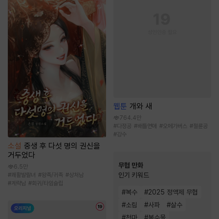
웹툰
개와 새
764.4만
#
다정공
#
배틀연애
#
오메가버스
#
절륜공
#
강수
소설
중생 후 다섯 명의 권신을
거두었다
무협 만화
6.5만
인기 키워드
#
쾌활발랄녀
#
왕족/귀족
#
상처남
#
계략남
#
회귀/타임슬립
#
복수
#
2025 정액제 무협
#
소림
#
사파
#
살수
#
천마
#
복수물