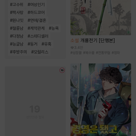
#
고수위
#
여성인기
#
짝사랑
#
하드코어
#
원나잇
#
연애/결혼
#
절륜남
#
계약관계
#
능욕
#
다정남
#
스테디셀러
소설
개룡전기 [단행본]
#
능글남
#
동거
#
유혹
3.4만
#
후방주의
#
모럴리스
#
성장물
#
복수물
#
전통무협
#
정파