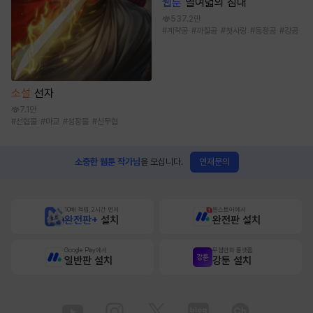
웹툰
열여덟의 침대
537.2만
#
계략공
#
까칠공
#
첫사랑
#
동정공
#
강공
소설
선자
7.1만
#
선협물
#
마교
#
성장물
#
신무협
연재문의
소중한 웹툰 작가님
을 모십니다.
10배 적립, 2시간 먼저
원스토어에서
완전판+
설치
완전판 설치
Google Play에서
무협만화 플랫폼
일반판 설치
강툰 설치