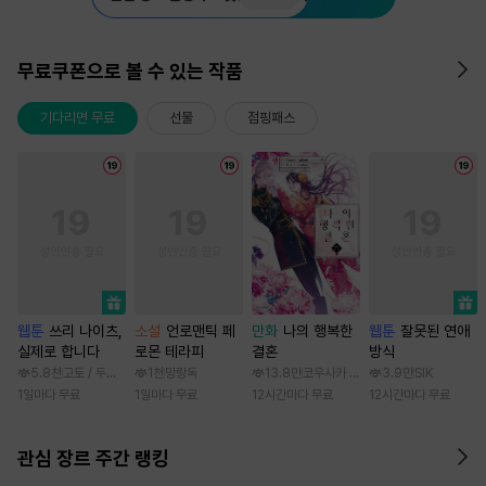
무료쿠폰으로 볼 수 있는 작품
기다리면 무료
선물
점핑패스
웹툰
쓰리 나이츠,
소설
언로맨틱 페
만화
나의 행복한
웹툰
잘못된 연애
실제로 합니다
로몬 테라피
결혼
방식
5.8천
고토 / 두나래
1천
망랑독
13.8만
코우사카 리토 / 아기토기 아쿠미
3.9만
SIK
1일마다 무료
1일마다 무료
12시간마다 무료
12시간마다 무료
관심 장르 주간 랭킹