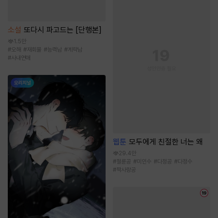
소설
또다시 파고드는 [단행본]
1.5만
#
오해
#
재회물
#
능력남
#
계략남
#
사내연애
웹툰
모두에게 친절한 너는 왜
29.4만
#
절륜공
#
미인수
#
다정공
#
다정수
#
짝사랑공