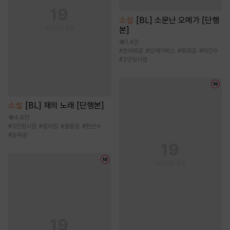
소설
[BL] 소문난 오메가 [단행
본]
1.4만
#
츤데레공
#
오메가버스
#
후회공
#
미인수
#
3인칭시점
소설
[BL] 재의 노래 [단행본]
4.8만
#
3인칭시점
#
할리킹
#
절륜공
#
헌신수
#
능욕공