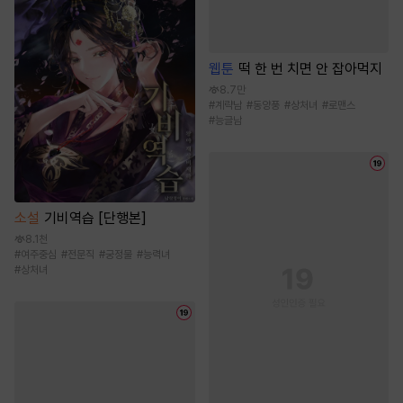
웹툰
떡 한 번 치면 안 잡아먹지
8.7만
#
계략남
#
동양풍
#
상처녀
#
로맨스
#
능글남
소설
기비역습 [단행본]
8.1천
#
여주중심
#
전문직
#
궁정물
#
능력녀
#
상처녀