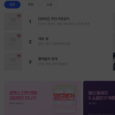
웹툰
만화
소설
[성비단] 무단사정금지
1
마규식, 피상구, 진월, 테리야끼, 오프카, 뚱개
개와 새
2
정각 / 정각, (원작)박하사탕
열여덟의 침대
3
자태 / 청담, (원작)문슬로