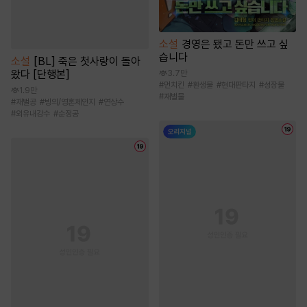
소설
경영은 됐고 돈만 쓰고 싶
습니다
소설
[BL] 죽은 첫사랑이 돌아
왔다 [단행본]
3.7만
#
먼치킨
#
환생물
#
현대판타지
#
성장물
1.9만
#
재벌물
#
재벌공
#
빙의/영혼체인지
#
연상수
#
외유내강수
#
순정공