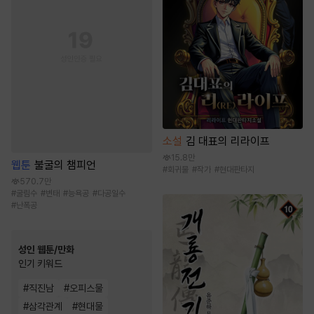
소설
김 대표의 리라이프
15.8만
웹툰
불굴의 챔피언
#
회귀물
#
작가
#
현대판타지
570.7만
#
굴림수
#
변태
#
능욕공
#
다공일수
#
난폭공
성인 웹툰/만화
인기 키워드
#
직진남
#
오피스물
#
삼각관계
#
현대물