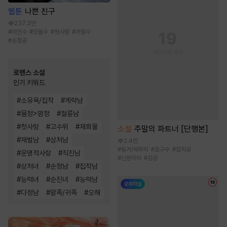
웹툰
나쁜 친구
237.3만
#
미인수
#
모쏠수
#
첫사랑
#
까칠수
#
순정공
로맨스 소설
인기 키워드
#
소유욕/집착
#
계략남
#
몸정>맘정
#
절륜남
#
첫사랑
#
고수위
#
재회물
소설
주말의 파트너 [단행본]
#
재벌남
#
상처남
2.4만
#
동거/배우자
#
호구수
#
집착공
#
운명적사랑
#
직진남
#
신분차이
#
강공
#
상처녀
#
순정남
#
집착남
#
능력녀
#
순진녀
#
능력남
#
다정남
#
왕족/귀족
#
오해