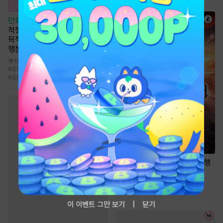
만화
[일권만] 매료 마법에 걸린
척했더니 냉담했던 약혼자가 맹
목적인 사랑꾼이 되었습니다 [단
행본]
1천
#
초능력
#
다정남
#
서양풍
#
까칠남
#
로맨스
소설
포식으로 최강 헌터 [단행
본]
2만
#
시스템
#
현대판타지
이 이벤트 그만 보기
닫기