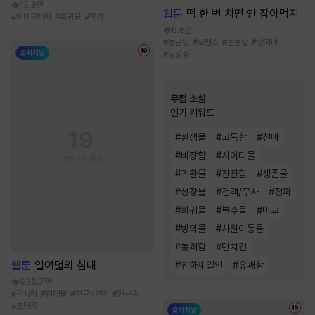
15.8만
웹툰
떡 한 번 치면 안 잡아먹지
#
현대판타지
#
회귀물
#
작가
8.6만
#
능글남
#
로맨스
#
절륜남
#
상처녀
#
동양풍
무협 소설
인기 키워드
#
환생물
#
고독함
#
천마
#
비장함
#
사이다물
#
귀환물
#
잔잔함
#
생존물
#
성장물
#
검객/무사
#
정파
#
회귀물
#
복수물
#
마교
#
빙의물
#
차원이동물
#
통쾌함
#
먼치킨
웹툰
열여덟의 침대
#
천하제일인
#
유쾌함
536.7만
#
짝사랑
#
현대물
#
친구>연인
#
헌신수
#
초딩공