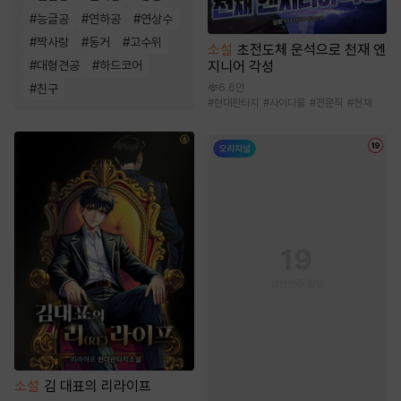
#
능글공
#
연하공
#
연상수
#
짝사랑
#
동거
#
고수위
소설
초전도체 운석으로 천재 엔
#
대형견공
#
하드코어
지니어 각성
#
친구
6.6만
#
현대판타지
#
사이다물
#
전문직
#
천재
소설
김 대표의 리라이프