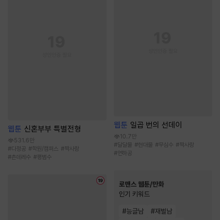
웹툰
일곱 번의 선데이
웹툰
신혼부부 특별전형
10.7만
531.6만
#
달달물
#
현대물
#
무심수
#
짝사랑
#
다정공
#
학원/캠퍼스
#
짝사랑
#
연하공
#
츤데레수
#
평범수
로맨스 웹툰/만화
인기 키워드
#
능글남
#
재벌남