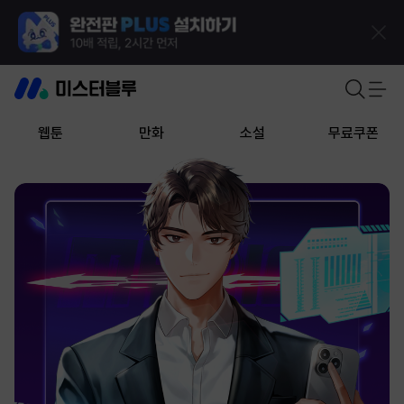
웹툰
만화
소설
무료쿠폰