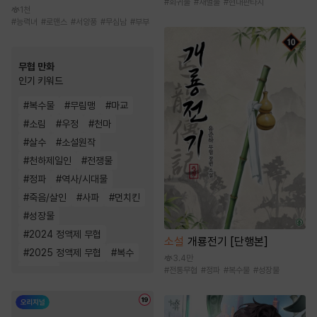
#
회귀물
#
재벌물
#
현대판타지
1천
#
능력녀
#
로맨스
#
서양풍
#
무심남
#
부부
무협 만화
인기 키워드
#
복수물
#
무림맹
#
마교
#
소림
#
우정
#
천마
#
살수
#
소설원작
#
천하제일인
#
전쟁물
#
정파
#
역사/시대물
#
죽음/살인
#
사파
#
먼치킨
#
성장물
#
2024 정액제 무협
소설
개룡전기 [단행본]
#
2025 정액제 무협
#
복수
3.4만
#
환생물
#
전통무협
#
정파
#
복수물
#
성장물