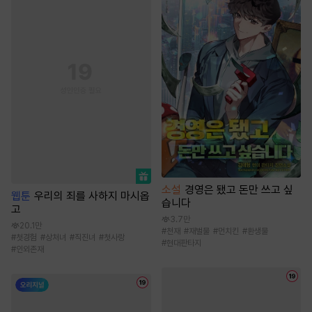
소설
경영은 됐고 돈만 쓰고 싶
웹툰
우리의 죄를 사하지 마시옵
습니다
고
3.7만
20.1만
#
천재
#
재벌물
#
먼치킨
#
환생물
#
첫경험
#
상처녀
#
직진녀
#
첫사랑
#
현대판타지
#
인외존재