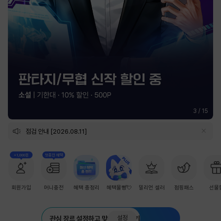
3
/
15
점검 안내 [2026.08.11]
+1,000원
첫충전 혜택
회원가입
머니충전
혜택 총정리
혜택몰빵💘
밀리언 셀러
점핑패스
선물
설정
관심 장르 설정하고 맞춤 추천 받기