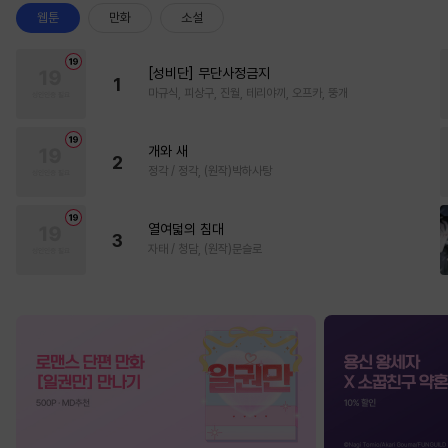
웹툰
만화
소설
[성비단] 무단사정금지
1
마규식, 피상구, 진월, 테리야끼, 오프카, 뚱개
개와 새
2
정각 / 정각, (원작)박하사탕
열여덟의 침대
3
자태 / 청담, (원작)문슬로