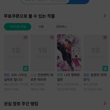
무료쿠폰으로 볼 수 있는 작품
기다리면 무료
선물
점핑패스
웹툰
쓰리 나이츠,
소설
언로맨틱 페
만화
나의 행복한
웹툰
잘못된 연애
실제로 합니다
로몬 테라피
결혼
방식
2.1천
고토 / 두나래
1천
망랑독
13.7만
코우사카 리토 / 아기토기 아쿠미
3.5만
SIK
1일마다 무료
1일마다 무료
12시간마다 무료
12시간마다 무료
관심 장르 주간 랭킹