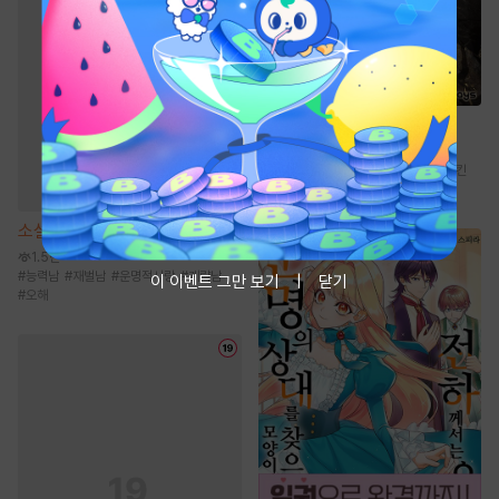
소설
팔면도도 [단행본]
2.2만
#
전통무협
#
검객/무사
#
복수물
#
먼치킨
#
성장물
소설
또다시 파고드는 [단행본]
1.5만
#
능력남
#
재벌남
#
운명적사랑
#
계략남
이 이벤트 그만 보기
닫기
#
오해