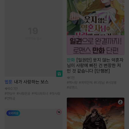
만화
[일권만] 웃지 않는 약혼자
님이 사랑에 빠진 건 변장한 저
인 것 같습니다 [단행본]
1천
웹툰
내가 사랑하는 보스
#
짝사랑
#
계약관계
#
다정남
#
서양풍
#
로맨스
60.1만
#
연상수
#
사랑꾼공
#
섹스파트너
#
첫사랑
#
연하공