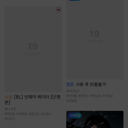
웹툰
사용 후 반품불가
426만
#
현대물
#
연하수
#
연상공
#
난폭공
소설
[BL] 언페어 헤이터 [단행
#
피폐물
본]
3.5만
#
재회물
#
피폐물
#
할리킹
#
순정수
#
도망수