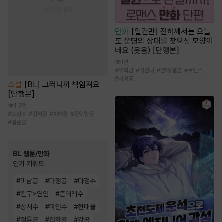
만화
[일권만] 전하께서는 오늘
도 운명의 상대를 찾으신 모양이
네요 (웃음) [단행본]
1천
#
후회남
#
직진녀
#
연애/결혼
#
로맨스
#
서양풍
소설
[BL] 그러니까 책임져요
[단행본]
1.3만
#
소심수
#
집착공
#
피폐물
#
존댓말공
#
절륜공
BL 웹툰/만화
인기 키워드
#
미남공
#
다정공
#
다정수
#
친구>연인
#
츤데레수
#
상처수
#
미인수
#
현대물
#
절륜공
#
집착공
#
강공