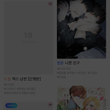
웹툰
나쁜 친구
236.8만
#
힐링물
#
까칠수
#
단정수
#
다정공
#
미남공
소설
엑스 남편 [단행본]
3.6만
#
나이차이
#
후회남
#
시월드
#
베이비메신저
#
몸정>맘정