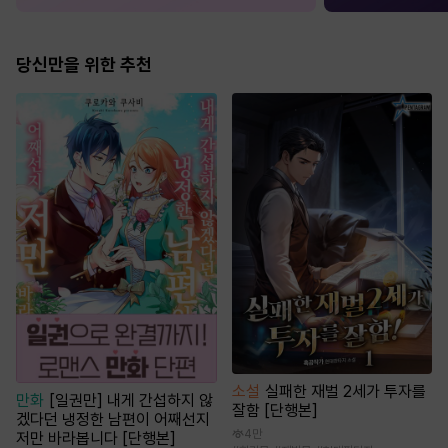
당신만을 위한 추천
소설
실패한 재벌 2세가 투자를
만화
[일권만] 내게 간섭하지 않
잘함 [단행본]
겠다던 냉정한 남편이 어째선지
4만
저만 바라봅니다 [단행본]