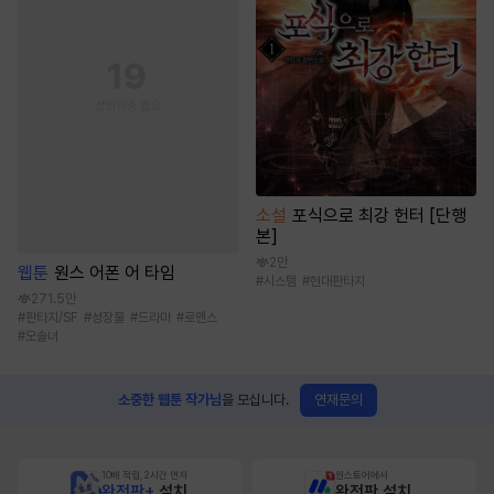
소설
포식으로 최강 헌터 [단행
본]
2만
웹툰
원스 어폰 어 타임
#
시스템
#
현대판타지
271.5만
#
판타지/SF
#
성장물
#
드라마
#
로맨스
#
모솔녀
연재문의
소중한 웹툰 작가님
을 모십니다.
10배 적립, 2시간 먼저
원스토어에서
완전판+
설치
완전판 설치