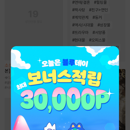
#
연애/결혼
#
힐링물
#
짝사랑
#
친구>연인
#
계약관계
#
동거
#
역사/시대물
#
성장물
#
트라우마
#
서양풍
#
현대물
#
오피스물
#
직진녀
#
까칠남
#
첫사랑
#
재회물
#
다정남
#
친구
소설
[BL] 소문난 오메가 [단행
본]
1.4만
#
굴림수
#
냉혈공
#
다정수
#
집착공
#
시리어스물