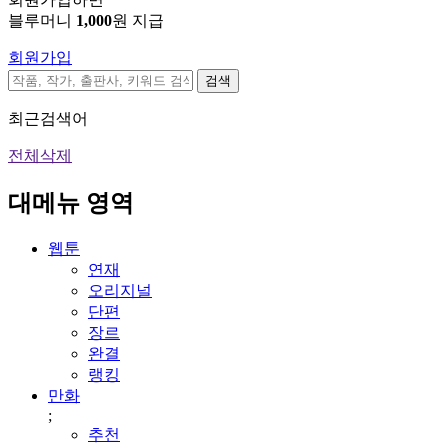
블루머니
1,000
원 지급
회원가입
검색
최근검색어
전체삭제
대메뉴 영역
웹툰
연재
오리지널
단편
장르
완결
랭킹
만화
;
추천