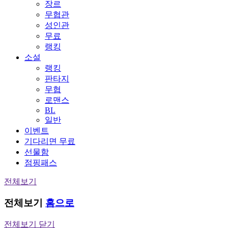
장르
무협관
성인관
무료
랭킹
소설
랭킹
판타지
무협
로맨스
BL
일반
이벤트
기다리면 무료
선물함
점핑패스
전체보기
전체보기
홈으로
전체보기 닫기