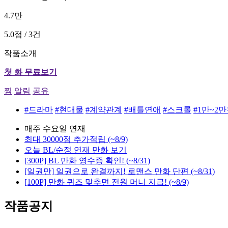
4.7만
5.0점 / 3건
작품소개
첫 화 무료보기
찜
알림
공유
#드라마
#현대물
#계약관계
#배틀연애
#스크롤
#1만~2
매주 수요일 연재
최대 30000점 추가적립
(~8/9)
오늘 BL/순정 연재 만화 보기
[300P] BL 만화 영수증 확인!
(~8/31)
[일권만] 일권으로 완결까지! 로맨스 만화 단편
(~8/31)
[100P] 만화 퀴즈 맞추면 전원 머니 지급!
(~8/9)
작품공지