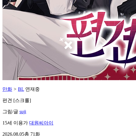
만화
>
BL
연재중
편견 [스크롤]
그림/글
suji
15세 이용가
대원씨아이
2026.08.05
총 71화