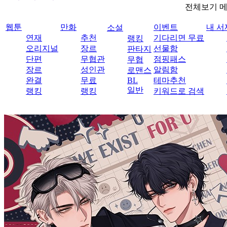
전체보기 
웹툰
만화
이벤트
내 서
소설
연재
추천
기다리면 무료
랭킹
오리지널
장르
선물함
판타지
단편
무협관
점핑패스
무협
장르
성인관
알림함
로맨스
완결
무료
BL
테마추천
일반
랭킹
랭킹
키워드로 검색