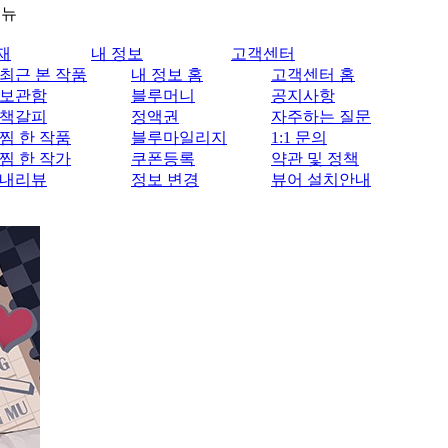
메뉴
재
내 정보
고객센터
최근 본 작품
내 정보 홈
고객센터 홈
보관함
블루머니
공지사항
책갈피
정액권
자주하는 질문
찜 한 작품
블루마일리지
1:1 문의
찜 한 작가
쿠폰등록
약관 및 정책
내리뷰
정보 변경
뷰어 설치안내