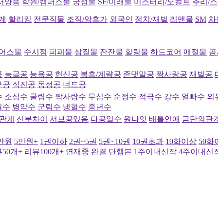
서양풍
학원/캠퍼스물
궁정물
SF/미래물
미스터리/오컬트
추리/
계
할리킹
전문직물
조직/암흑가
외국인
정치/재벌
리맨물
SM
차
어스물
수시점
피폐물
삽질물
잔잔물
힐링물
하드코어
애절물
공
공
능글공
능욕공
헌신공
복흑/계략공
존댓말공
짝사랑공
재벌공
구공
직진공
동정공
너드공
수
소심수
굴림수
짝사랑수
무심수
순정수
적극수
강수
얼빠수
외
월수
병약수
군림수
냉혈수
중년수
관계
신분차이
서브공있음
다공일수
원나잇
배틀연애
금단의관
5만원
5만원+
1권이하
2권~5권
5권~10권
10권초과
10화이상
50화
50개+
리뷰100개+
연재중
완결
단행본
1주이내신작
4주이내신