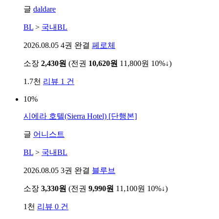
글
daldare
BL
>
국내BL
2026.08.05
4권 완결
페로체
소장
2,430원
(전권
10,620원
11,800원
10%↓
)
1.7천
리뷰 1 건
10%
시에라 호텔(Sierra Hotel) [단행본]
글
어니스트
BL
>
국내BL
2026.08.05
3권 완결
블루브
소장
3,330원
(전권
9,990원
11,100원
10%↓
)
1천
리뷰 0 건