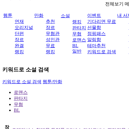
전체보기 
웹툰
만화
이벤트
내 서
소설
연재
추천
기다리면 무료
랭킹
오리지널
장르
선물함
판타지
단편
무협관
점핑패스
무협
장르
성인관
알림함
로맨스
완결
무료
BL
테마추천
일반
랭킹
랭킹
키워드로 검색
키워드로 소설 검색
키워드로 소설 검색
웹툰/만화
로맨스
판타지
무협
BL
장