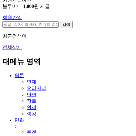
블루머니
1,000
원 지급
회원가입
검색
최근검색어
전체삭제
대메뉴 영역
웹툰
연재
오리지널
단편
장르
완결
랭킹
만화
;
추천