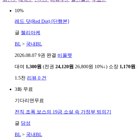
10%
레드 닷(Red Dot) [단행본]
글
첼리아케
BL
>
국내BL
2026.08.07
9권 완결
비올렛
대여
1,300원
(전권
24,120원
26,800원
10%↓
)
소장
1,170원
1.5천
리뷰 0 건
3화 무료
기다리면무료
전직 조폭 보스의 19금 소설 속 가정부 빙의기
글
당성
BL
>
국내BL