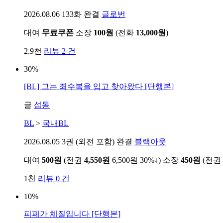
2026.08.06
133화 완결
글로번
대여
무료쿠폰
소장
100원
(전화
13,000원
)
2.9천
리뷰 2 건
30%
[BL] 그는 죄수복을 입고 찾아왔다 [단행본]
글
섭동
BL
>
국내BL
2026.08.05
3권 (외전 포함) 완결
블랙아웃
대여
500원
(전권
4,550원
6,500원
30%↓
)
소장
450원
(전권
1천
리뷰 0 건
10%
피폐가 체질입니다 [단행본]