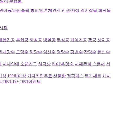
스릴러
무협물
원이동/타임슬립
빙의/영혼체인지
전생/환생
역키잡물
회귀물
시점
대형견공
후회공
까칠공
냉혈공
무심공
개아가공
광공
상처공
유내강수
도망수
허당수
임신수
명랑수
평범수
잔망수
헌신수
계
사내연애
소꿉친구
하극상
라이벌/앙숙
사제관계
스폰서
서
이상
100화이상
기다리면무료
선물함
점핑패스
특가세트
캐시
작
대여
19+
대여이벤트