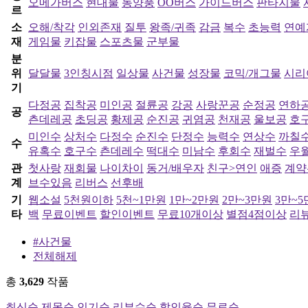
오메가버스
현대물
동양풍
OO버스
가이드버스
판타지물
르
소
오해/착각
인외존재
질투
왕족/귀족
감금
복수
초능력
연예
재
게임물
키잡물
스포츠물
군부물
분
위
달달물
3인칭시점
일상물
사건물
성장물
코믹/개그물
시리
기
다정공
집착공
미인공
절륜공
강공
사랑꾼공
순정공
연하
공
츤데레공
초딩공
황제공
순진공
귀염공
천재공
울보공
호
미인수
상처수
다정수
순진수
단정수
능력수
연상수
까칠
수
유혹수
호구수
츤데레수
떡대수
미남수
후회수
재벌수
우
관
첫사랑
재회물
나이차이
동거/배우자
친구>연인
애증
계약
계
브수있음
리버스
선후배
기
웹소설
5천원이하
5천~1만원
1만~2만원
2만~3만원
3만~
타
백
무료이벤트
할인이벤트
무료10개이상
별점4점이상
리뷰
#사건물
전체해제
총
3,629
작품
최신순
제목순
인기순
리뷰수순
할인율순
무료순