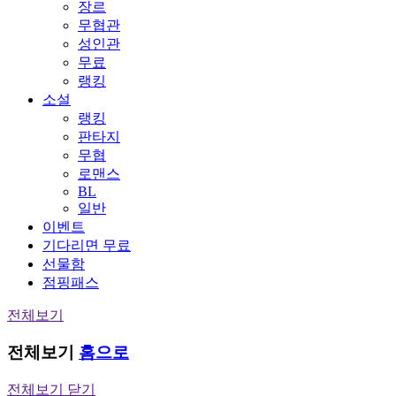
장르
무협관
성인관
무료
랭킹
소설
랭킹
판타지
무협
로맨스
BL
일반
이벤트
기다리면 무료
선물함
점핑패스
전체보기
전체보기
홈으로
전체보기 닫기