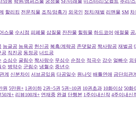
서양풍
학원/캠퍼스물
궁정물
SF/미래물
미스터리/오컬트
추리/
계
할리킹
전문직물
조직/암흑가
외국인
정치/재벌
리맨물
SM
차
어스물
수시점
피폐물
삽질물
잔잔물
힐링물
하드코어
애절물
공
공
능글공
능욕공
헌신공
복흑/계략공
존댓말공
짝사랑공
재벌공
구공
직진공
동정공
너드공
수
소심수
굴림수
짝사랑수
무심수
순정수
적극수
강수
얼빠수
외
월수
병약수
군림수
냉혈수
중년수
관계
신분차이
서브공있음
다공일수
원나잇
배틀연애
금단의관
5만원
5만원+
1권이하
2권~5권
5권~10권
10권초과
10화이상
50화
50개+
리뷰100개+
연재중
완결
단행본
1주이내신작
4주이내신