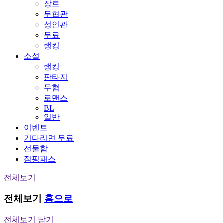
장르
무협관
성인관
무료
랭킹
소설
랭킹
판타지
무협
로맨스
BL
일반
이벤트
기다리면 무료
선물함
점핑패스
전체보기
전체보기
홈으로
전체보기 닫기