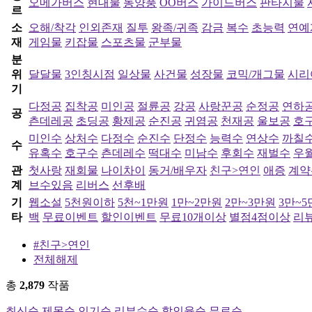
오메가버스
현대물
동양풍
OO버스
가이드버스
판타지물
르
소
오해/착각
인외존재
질투
왕족/귀족
감금
복수
초능력
연예
재
게임물
키잡물
스포츠물
군부물
분
위
달달물
3인칭시점
일상물
사건물
성장물
코믹/개그물
시리
기
다정공
집착공
미인공
절륜공
강공
사랑꾼공
순정공
연하
공
츤데레공
초딩공
황제공
순진공
귀염공
천재공
울보공
호
미인수
상처수
다정수
순진수
단정수
능력수
연상수
까칠
수
유혹수
호구수
츤데레수
떡대수
미남수
후회수
재벌수
우
관
첫사랑
재회물
나이차이
동거/배우자
친구>연인
애증
계약
계
브수있음
리버스
선후배
기
웹소설
5천원이하
5천~1만원
1만~2만원
2만~3만원
3만~
타
백
무료이벤트
할인이벤트
무료10개이상
별점4점이상
리뷰
#친구>연인
전체해제
총
2,879
작품
최신순
제목순
인기순
리뷰수순
할인율순
무료순