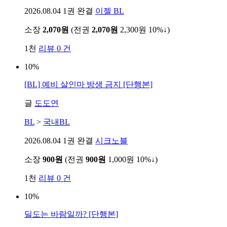
2026.08.04
1권 완결
이젤 BL
소장
2,070원
(전권
2,070원
2,300원
10%↓
)
1천
리뷰 0 건
10%
[BL] 예비 살인마 방생 금지 [단행본]
글
도도연
BL
>
국내BL
2026.08.04
1권 완결
시크노블
소장
900원
(전권
900원
1,000원
10%↓
)
1천
리뷰 0 건
10%
딜도는 바람일까? [단행본]