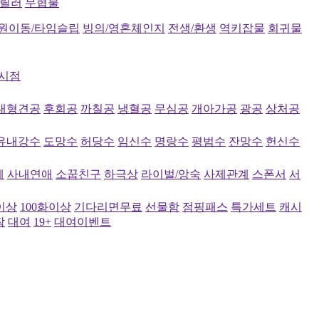
스릴러
무협물
원이동/타임슬립
빙의/영혼체인지
전생/환생
역키잡물
회귀물
시점
대형견공
후회공
까칠공
냉혈공
무심공
개아가공
광공
상처공
유내강수
도망수
허당수
임신수
명랑수
평범수
잔망수
헌신수
계
사내연애
소꿉친구
하극상
라이벌/앙숙
사제관계
스폰서
서
이상
100화이상
기다리면무료
선물함
점핑패스
특가세트
캐시
작
대여
19+
대여이벤트