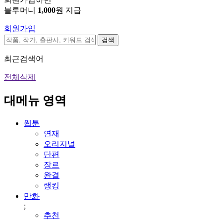
블루머니
1,000
원 지급
회원가입
검색
최근검색어
전체삭제
대메뉴 영역
웹툰
연재
오리지널
단편
장르
완결
랭킹
만화
;
추천