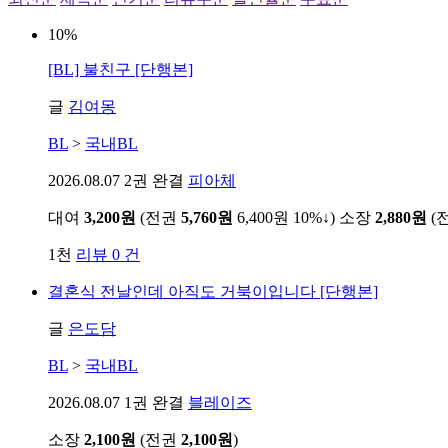
10%
[BL] 불친구 [단행본]
글
김여몽
BL
>
국내BL
2026.08.07
2권 완결
피아체
대여
3,200원
(전권
5,760원
6,400원
10%↓
)
소장
2,880원
(
1천
리뷰 0 건
결혼식 전날인데 아직도 거북이입니다 [단행본]
글
은도담
BL
>
국내BL
2026.08.07
1권 완결
블레이즈
소장
2,100원
(전권
2,100원
)