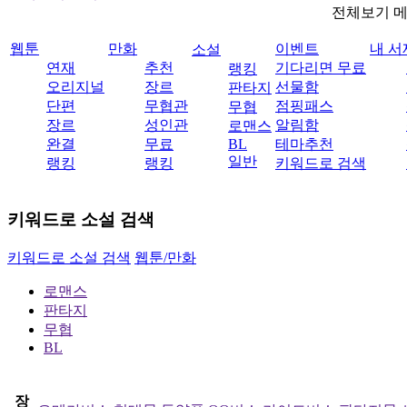
전체보기 
웹툰
만화
이벤트
내 서
소설
연재
추천
기다리면 무료
랭킹
오리지널
장르
선물함
판타지
단편
무협관
점핑패스
무협
장르
성인관
알림함
로맨스
완결
무료
BL
테마추천
일반
랭킹
랭킹
키워드로 검색
키워드로 소설 검색
키워드로 소설 검색
웹툰/만화
로맨스
판타지
무협
BL
장