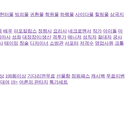
헌터물
빙의물
귀환물
학원물
하렘물
사이다물
힐링물
삼국지
족
배우
아포칼립스
정령사
요리사
네크로맨서
작가
아이돌
마
퇴마사
성좌
대장장이/생산
격투가
매니저
성직자
절대자
궁사
사
테이밍
창술
디자이너
소방관
서포터
저격수
영업사원
크툴
이상
100화이상
기다리면무료
선물함
점핑패스
캐시백
무료이벤
대여
19+
어른의 판타지
특가세트