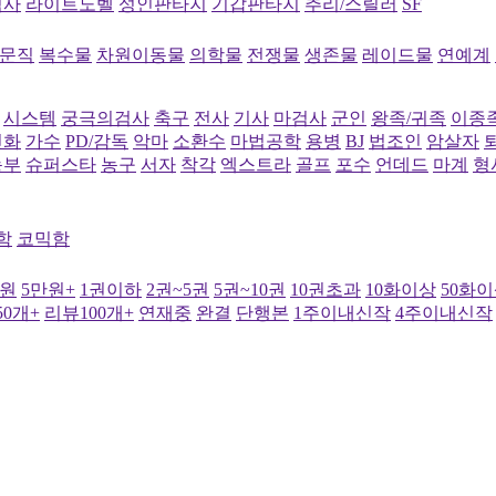
역사
라이트노벨
성인판타지
기갑판타지
추리/스릴러
SF
문직
복수물
차원이동물
의학물
전쟁물
생존물
레이드물
연예계
시스템
궁극의검사
축구
전사
기사
마검사
군인
왕족/귀족
이종
신화
가수
PD/감독
악마
소환수
마법공학
용병
BJ
법조인
암살자
농부
슈퍼스타
농구
서자
착각
엑스트라
골프
포수
언데드
마계
형
함
코믹함
만원
5만원+
1권이하
2권~5권
5권~10권
10권초과
10화이상
50화
0개+
리뷰100개+
연재중
완결
단행본
1주이내신작
4주이내신작