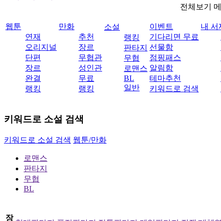
전체보기 
웹툰
만화
이벤트
내 서
소설
연재
추천
기다리면 무료
랭킹
오리지널
장르
선물함
판타지
단편
무협관
점핑패스
무협
장르
성인관
알림함
로맨스
완결
무료
BL
테마추천
일반
랭킹
랭킹
키워드로 검색
키워드로 소설 검색
키워드로 소설 검색
웹툰/만화
로맨스
판타지
무협
BL
장