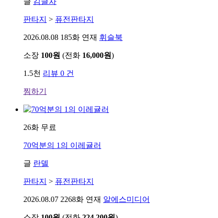
글
김글차
판타지
>
퓨전판타지
2026.08.08
185화 연재
휘슬북
소장
100원
(전화
16,000원
)
1.5천
리뷰 0 건
찜하기
26화 무료
70억분의 1의 이레귤러
글
란델
판타지
>
퓨전판타지
2026.08.07
2268화 연재
알에스미디어
소장
100원
(전화
224,200원
)