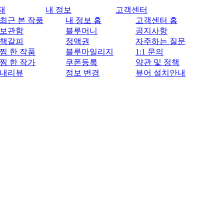
재
내 정보
고객센터
최근 본 작품
내 정보 홈
고객센터 홈
보관함
블루머니
공지사항
책갈피
정액권
자주하는 질문
찜 한 작품
블루마일리지
1:1 문의
찜 한 작가
쿠폰등록
약관 및 정책
내리뷰
정보 변경
뷰어 설치안내