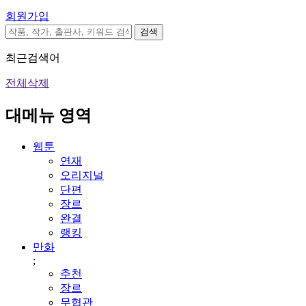
회원가입
검색
최근검색어
전체삭제
대메뉴 영역
웹툰
연재
오리지널
단편
장르
완결
랭킹
만화
;
추천
장르
무협관