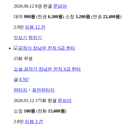
2026.06.12
8권 완결
문피아
대여
900원
(전권
6,300원
)
소장
3,200원
(전권
22,400원
)
2.9만
리뷰 12 건
맛보기
찜하기
25화 무료
소설
공작가 장남은 전직 S급 헌터
글
E787
판타지
>
퓨전판타지
2026.01.12
175화 완결
문피아
소장
100원
(전화
15,000원
)
2.8만
리뷰 3 건