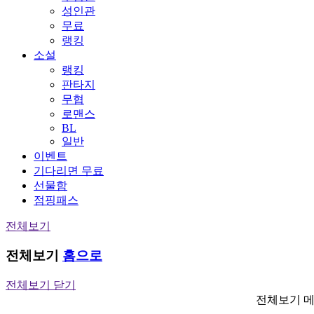
성인관
무료
랭킹
소설
랭킹
판타지
무협
로맨스
BL
일반
이벤트
기다리면 무료
선물함
점핑패스
전체보기
전체보기
홈으로
전체보기 닫기
전체보기 