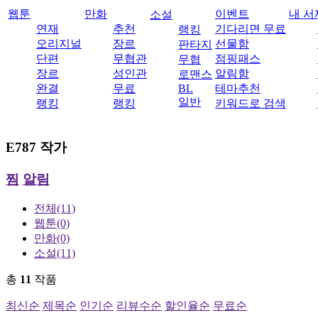
웹툰
만화
이벤트
내 서
소설
연재
추천
기다리면 무료
랭킹
오리지널
장르
선물함
판타지
단편
무협관
점핑패스
무협
장르
성인관
알림함
로맨스
완결
무료
BL
테마추천
일반
랭킹
랭킹
키워드로 검색
E787
작가
찜
알림
전체
(11)
웹툰
(0)
만화
(0)
소설
(11)
총
11
작품
최신순
제목순
인기순
리뷰수순
할인율순
무료순