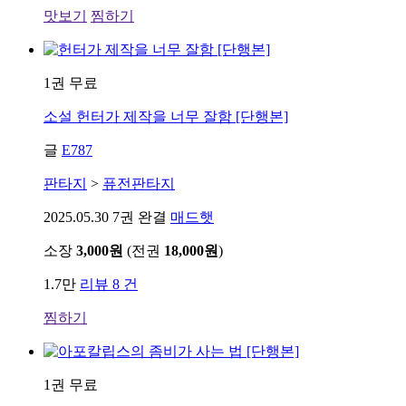
맛보기
찜하기
1권 무료
소설
헌터가 제작을 너무 잘함 [단행본]
글
E787
판타지
>
퓨전판타지
2025.05.30
7권 완결
매드햇
소장
3,000원
(전권
18,000원
)
1.7만
리뷰 8 건
찜하기
1권 무료