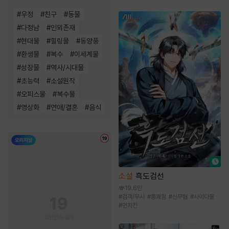
#
우정
#
친구
#
동물
#
다정남
#
인외존재
#
현대물
#
힐링물
#
동양풍
#
환생물
#
복수
#
이세계물
#
성장물
#
역사/시대물
#
초능력
#
소설원작
#
오피스물
#
복수물
#
영상화
#
연애/결혼
#
음식
소설
흑도검선
19.6만
#
검객/무사
#
통쾌함
#
신무협
#
사이다물
#
먼치킨