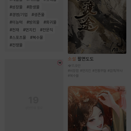
#
성장물
#
환생물
#
경영/기업
#
생존물
#
이능력
#
빙의물
#
회귀물
#
천재
#
먼치킨
#
전문직
#
스포츠물
#
복수물
#
전쟁물
소설
팔면도도
11.9만
#
비장함
#
먼치킨
#
전통무협
#
검객/무사
#
복수물