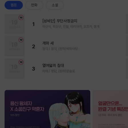
웹툰
만화
소설
[성비단] 무단사정금지
1
마규식, 피상구, 진월, 테리야끼, 오프카, 뚱개
개와 새
2
정각 / 정각, (원작)박하사탕
열여덟의 침대
3
자태 / 청담, (원작)문슬로