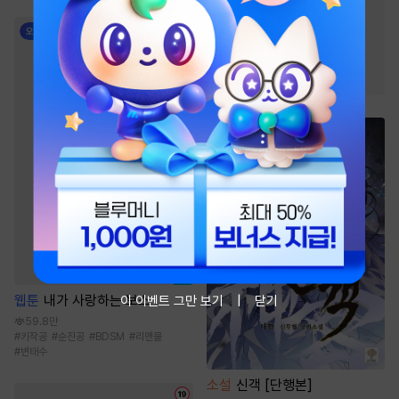
#
현대물
#
까칠남
#
오피스물
#
친구
#
트라우마
#
계약관계
#
재회물
웹툰
내가 사랑하는 보스
이 이벤트 그만 보기
닫기
59.8만
#
키작공
#
순진공
#
BDSM
#
리맨물
#
변태수
소설
신객 [단행본]