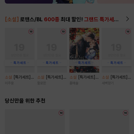
[소설]
로맨스/BL
600종
최대 할인!
그랜드 특가세트
▶
소설
[특가세트]
소설
[특가세트]
소설
[특가세트]
소설
[특가세트]
[BL] 이오해 [단행
페로몬 페티시 [단
성군의 역린 [단행
함부로 사랑 [단행
이주웅
할로윈
홍예솔
새벽향기
본]
행본]
본]
본]
당신만을 위한 추천