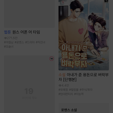
웹툰
원스 어폰 어 타임
271.5만
#
까칠남
#
로맨스
#
드라마
#
직진녀
#
모솔녀
소설
아내가 준 용돈으로 벼락부
자 [단행본]
4.4만
#
유쾌함
#
힐링물
#
주식/투자
#
현대판타지
#
이능력
로맨스 소설