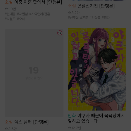
소설
이중 이혼 합의서 [단행본]
소설
곤륜신기전 [단행본]
1.9만
8.2만
#
현대물
#
재벌남
#
계약연애/결혼
#
신무협
#
곤륜
#
선협물
#
정파
#
시월드
#
오해
만화
야쿠자 때문에 목욕탕에서
일하고 있습니다
소설
엑스 남편 [단행본]
12.7만
3.6만