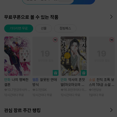
무료쿠폰으로 볼 수 있는 작품
기다리면 무료
선물
점핑패스
만화
나의 행복한
웹툰
잘못된 연애
만화
약사의 혼잣
소설
전직 조폭 보
결혼
방식
말(마오마오의 후
스의 19금 소설 속
궁 수수께끼 풀이
가정부 빙의기
13.7만
코우사카 리토 / 아기토기 아쿠미
3.1만
SIK
16.9만
쿠라타 미노지 / 휴우가 나츠
1천
당성
수첩)
12시간마다 무료
12시간마다 무료
12시간마다 무료
1일마다 무료
관심 장르 주간 랭킹