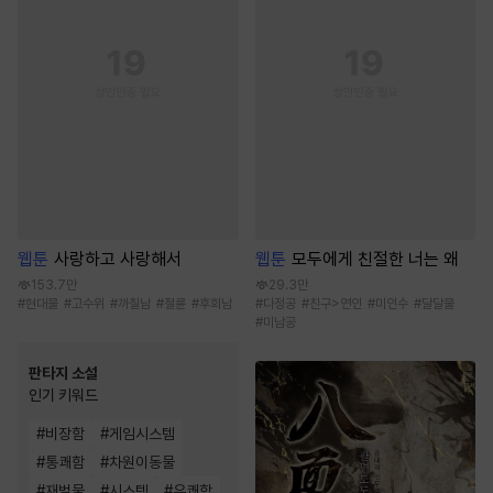
웹툰
사랑하고 사랑해서
웹툰
모두에게 친절한 너는 왜
153.7만
29.3만
#
현대물
#
고수위
#
까칠남
#
절륜
#
후회남
#
다정공
#
친구>연인
#
미인수
#
달달물
#
미남공
판타지 소설
인기 키워드
#
비장함
#
게임시스템
#
통쾌함
#
차원이동물
#
재벌물
#
시스템
#
유쾌함