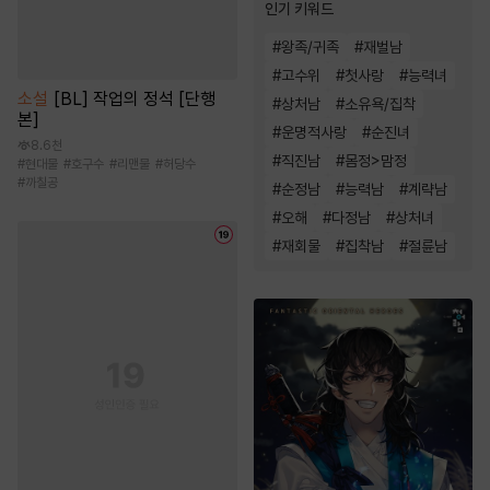
인기 키워드
#
왕족/귀족
#
재벌남
#
고수위
#
첫사랑
#
능력녀
소설
[BL] 작업의 정석 [단행
#
상처남
#
소유욕/집착
본]
#
운명적사랑
#
순진녀
8.6천
#
직진남
#
몸정>맘정
#
현대물
#
호구수
#
리맨물
#
허당수
#
까칠공
#
순정남
#
능력남
#
계략남
#
오해
#
다정남
#
상처녀
#
재회물
#
집착남
#
절륜남