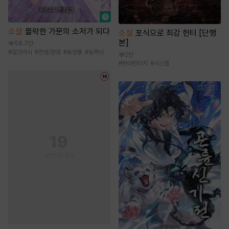
소설
몰락한 가문의 소저가 되다
소설
포식으로 최강 헌터 [단행
본]
58.7만
#
걸크러시
#
전생/환생
#
동양풍
#
능력녀
2만
#
현대판타지
#
시스템