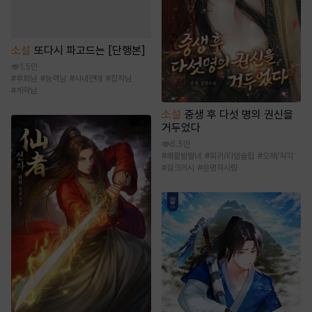
소설
또다시 파고드는 [단행본]
1.5만
#
후회남
#
능력남
#
사내연애
#
집착남
#
계략남
소설
중생 후 다섯 명의 권신을
거두었다
6.5만
#
쾌활발랄녀
#
회귀/타임슬립
#
오해/착각
#
걸크러시
#
운명적사랑