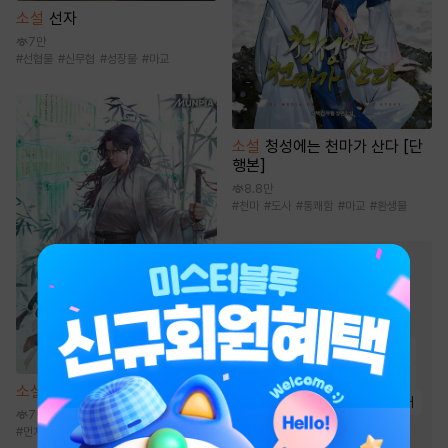
소설
선자
7만
#
선협물
#
신무협
#
성장물
#
마교
소설
청성에는 천마가 산다 [단
행본]
8.8만
#
천마
#
도사
#
통쾌함
#
마교
#
환생물
로맨스 웹툰/만화
인기 키워드
#
친구>연인
#
서양풍
#
첫사랑
#
직진녀
#
힐링물
#
다정남
#
성장물
#
짝사랑
소설
선협에서 상태창 개발하기
#
재벌남
#
연애/결혼
#
동거
7만
#
능글남
#
역사/시대물
#
먼치킨
#
성장물
#
신무협
#
선협물