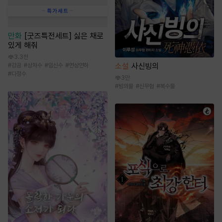
만화
[굿즈특전세트] 싫은 채로
있게 해줘
3.3천
소설
사신빙의
#
강공
#
상처수
#
임신수
#
연상연하
#
다정수
3만
#
빙의물
#
신무협
#
복수물