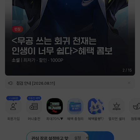
2
/
15
점검 안내 [2026.08.11]
+1,000원
첫충전 혜택
회원가입
머니충전
최대70%▼
혜택 총정리
혜택몰빵💘
밀리언 셀러
점핑
설정
관심 장르 설정하고 맞춤 추천 받기