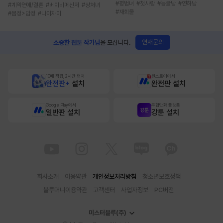
#
평범녀
#
첫사랑
#
능글남
#
연하남
#
계약연애/결혼
#
베이비메신저
#
상처녀
#
재회물
#
몸정>맘정
#
나이차이
연재문의
소중한 웹툰 작가님
을 모십니다.
10배 적립, 2시간 먼저
원스토어에서
완전판+
설치
완전판 설치
Google Play에서
무협만화 플랫폼
일반판 설치
강툰 설치
회사소개
이용약관
개인정보처리방침
청소년보호정책
블루머니이용약관
고객센터
사업자정보
PC버전
미스터블루(주)