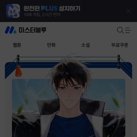
웹툰
만화
소설
무료쿠폰