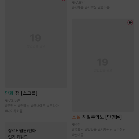
7.8만
#
성장물
#
신무협
#
복수물
만화
첩 [스크롤]
72.5만
#
로맨스
#
연하남
#
국내에로
#
드라마
#
나이차커플
소설
해일주의보 [단행본]
1천
#
유혹남
#
달달물
#
사차원남
#
순정남
장르+ 웹툰/만화
#
현대물
인기 키워드