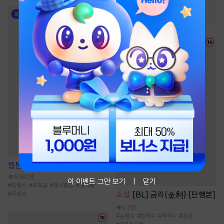
#
능력남
#
상처녀
#
직진남
웹툰
열여덟의 침대
538.1만
이 이벤트 그만 보기
닫기
#
단정수
#
후회공
#
짝사랑공
#
첫사랑
소설
[BL] 금리(金利) [단행본]
#
무심수
2.3만
#
순정수
#
능력수
#
적극수
#
강공