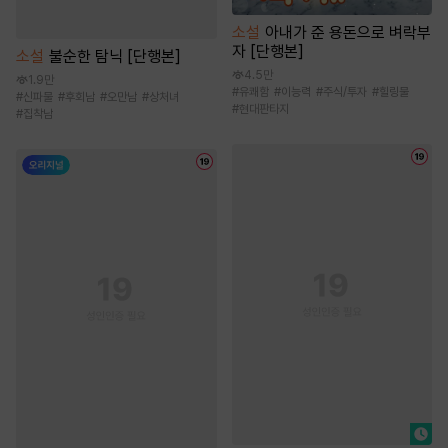
소설
아내가 준 용돈으로 벼락부
자 [단행본]
소설
불순한 탐닉 [단행본]
4.5만
1.9만
#
유쾌함
#
이능력
#
주식/투자
#
힐링물
#
신파물
#
후회남
#
오만남
#
상처녀
#
현대판타지
#
집착남