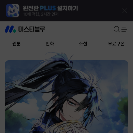
웹툰
만화
소설
무료쿠폰