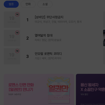
웹툰
만화
소설
[성비단] 무단사정금지
1
마규식, 피상구, 진월, 테리야끼, 오프카, 뚱개
열여덟의 침대
2
자태 / 청담, (원작)문슬로
언모럴 로맨틱 코미디
3
가감 / 쌔우, (원작)곽겨자