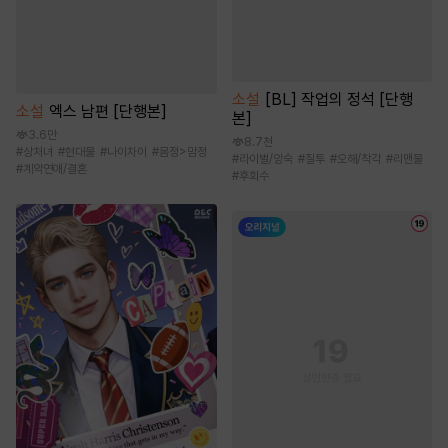
소설
[BL] 작업의 정석 [단행
소설
엑스 남편 [단행본]
본]
3.6만
8.7천
#
상처녀
#
현대물
#
나이차이
#
몸정>맘정
#
라이벌/앙숙
#
질투
#
오해/착각
#
리맨물
#
계약연애/결혼
#
후회수