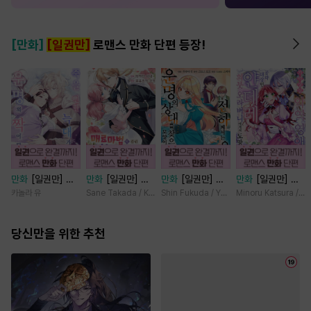
[만화]
[일권만]
로맨스 만화 단편 등장!
만화
[일권만] 죽
만화
[일권만] 매
만화
[일권만] 전
만화
[일권만] 기
을 뻔한 늑대가 운
료 마법에 걸린 척
하께서는 오늘도
억상실 악역 영애
카놀라 유
Sane Takada / Koki Fuyutsuki
Shin Fukuda / Yoko Kurosu
Minoru Katsura / M
명의 짝이 되기까
했더니 냉담했던
운명의 상대를 찾
는 공략 대상인 얀
지 [단행본]
약혼자가 맹목적인
으신 모양이네요
데레 의붓 오라버
당신만을 위한 추천
사랑꾼이 되었습니
(웃음) [단행본]
니에게서 도망칠
다 [단행본]
수가 없다 [단행
본]