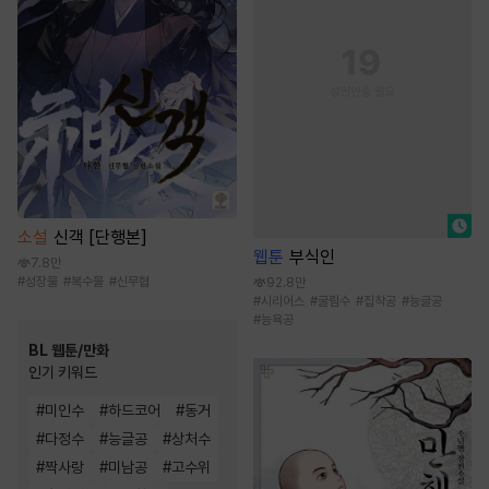
소설
신객 [단행본]
웹툰
부식인
7.8만
#
성장물
#
복수물
#
신무협
92.8만
#
시리어스
#
굴림수
#
집착공
#
능글공
#
능욕공
BL 웹툰/만화
인기 키워드
#
미인수
#
하드코어
#
동거
#
다정수
#
능글공
#
상처수
#
짝사랑
#
미남공
#
고수위