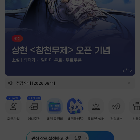
2
/
15
점검 안내 [2026.08.11]
+1,000원
첫충전 혜택
회원가입
머니충전
혜택 총정리
혜택몰빵💘
밀리언 셀러
점핑패스
선물
설정
관심 장르 설정하고 맞춤 추천 받기