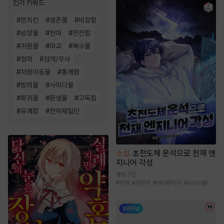
인기 키워드
#
먼치킨
#
생존물
#
비장함
#
성장물
#
천마
#
잔잔함
#
귀환물
#
마교
#
복수물
#
정파
#
검객/무사
#
차원이동물
#
통쾌함
#
빙의물
#
사이다물
#
회귀물
#
환생물
#
고독함
#
유쾌함
#
천하제일인
소설
초전도체 운석으로 천재 엔
지니어 각성
6.7만
#
천재
#
전문직
#
현대판타지
#
사이다물