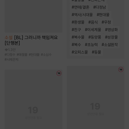
#
연애/결혼
#
다정남
#
역사/시대물
#
현대물
#
환생물
#
음식
#
우정
#
친구
#
이세계물
#
영상화
소설
[BL] 그러니까 책임져요
#
복수물
#
동양풍
#
성장물
[단행본]
#
복수
#
초능력
#
소설원작
1.3만
#
오피스물
#
동물
#
다정수
#
애절물
#
현대물
#
소심수
#
사제관계