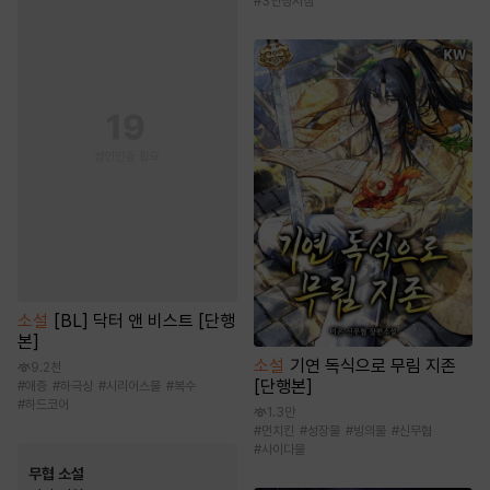
#
3인칭시점
소설
[BL] 닥터 앤 비스트 [단행
본]
소설
기연 독식으로 무림 지존
9.2천
[단행본]
#
애증
#
하극상
#
시리어스물
#
복수
#
하드코어
1.3만
#
먼치킨
#
성장물
#
빙의물
#
신무협
#
사이다물
무협 소설