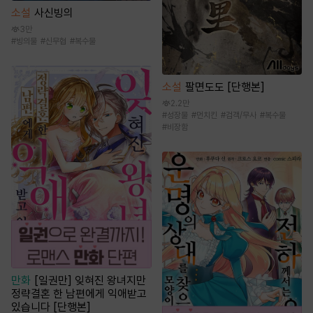
소설
사신빙의
3만
#
빙의물
#
신무협
#
복수물
소설
팔면도도 [단행본]
2.2만
#
성장물
#
먼치킨
#
검객/무사
#
복수물
#
비장함
만화
[일권만] 잊혀진 왕녀지만
정략결혼 한 남편에게 익애받고
있습니다 [단행본]