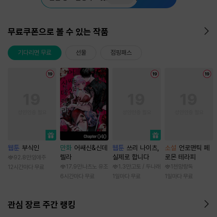
무료쿠폰으로 볼 수 있는 작품
기다리면 무료
선물
점핑패스
웹툰
부식인
만화
어쌔신&신데
웹툰
쓰리 나이츠,
소설
언로맨틱 페
렐라
실제로 합니다
로몬 테라피
92.8만
임애주
17.9만
나츠노 유조
1.3만
고토 / 두나래
1천
망랑독
12시간마다 무료
6시간마다 무료
1일마다 무료
1일마다 무료
관심 장르 주간 랭킹