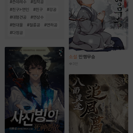
#
츤데레수
#
집착공
#
친구>연인
#
친구
#
강공
#
대형견공
#
연상수
#
현대물
#
절륜공
#
연하공
#
다정공
소설
만행무승
3만