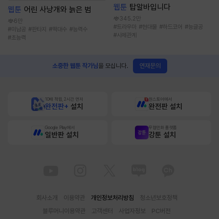
웹툰
탑알바입니다
웹툰
어린 사냥개와 늙은 범
345.2만
6만
#
트라우마
#
현대물
#
하드코어
#
능글공
#
미남공
#
판타지
#
떡대수
#
능력수
#
사제관계
#
초능력
연재문의
소중한 웹툰 작가님
을 모십니다.
10배 적립, 2시간 먼저
원스토어에서
완전판+
설치
완전판 설치
Google Play에서
무협만화 플랫폼
일반판 설치
강툰 설치
회사소개
이용약관
개인정보처리방침
청소년보호정책
블루머니이용약관
고객센터
사업자정보
PC버전