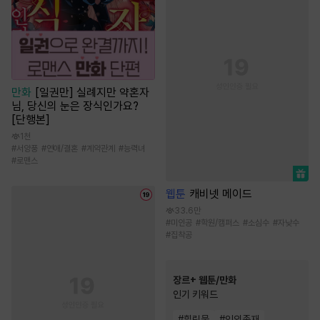
만화
[일권만] 실례지만 약혼자
님, 당신의 눈은 장식인가요?
[단행본]
1천
#
서양풍
#
연애/결혼
#
계약관계
#
능력녀
#
로맨스
웹툰
캐비넷 메이드
33.6만
#
미인공
#
학원/캠퍼스
#
소심수
#
자낮수
#
집착공
장르+ 웹툰/만화
인기 키워드
#
힐링물
#
인외존재