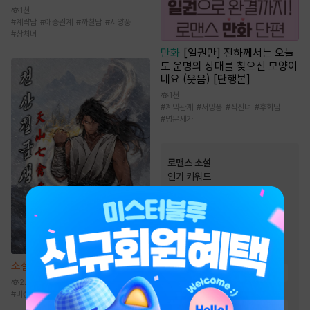
1천
#
계략남
#
애증관계
#
까칠남
#
서양풍
#
상처녀
만화
[일권만] 전하께서는 오늘
도 운명의 상대를 찾으신 모양이
네요 (웃음) [단행본]
1천
#
계약관계
#
서양풍
#
직진녀
#
후회남
#
명문세가
로맨스 소설
인기 키워드
#
집착남
#
왕족/귀족
#
능력녀
#
소유욕/집착
#
첫사랑
#
운명적사랑
#
재회물
#
절륜남
#
오해
소설
천산칠금생 [단행본]
#
고수위
#
다정남
#
순정남
2.6만
#
몸정>맘정
#
재벌남
#
비장함
#
전통무협
#
성장물
#
상처남
#
순진녀
#
계략남