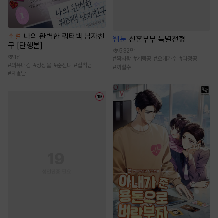
소설
나의 완벽한 쿼터백 남자친
웹툰
신혼부부 특별전형
구 [단행본]
532만
1천
#
짝사랑
#
계략공
#
오메가수
#
다정공
#
외유내강
#
성장물
#
순진녀
#
집착남
#
까칠수
#
재벌남