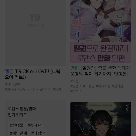
만화
[일권만] 죽을 뻔한 늑대가
웹툰
TRICK or LOVE! (트릭
운명의 짝이 되기까지 [단행본]
오어 러브!)
1천
117.9만
#
평범녀
#
다정남
#
이세계물
#
집착남
#
키작공
#
질투
#
순정공
#
미남수
#
동거
#
상처녀
로맨스 웹툰/만화
인기 키워드
#
현대물
#
첫사랑
#
계약관계
#
다정남