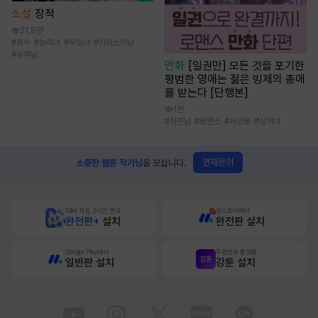
소설
장적
21.8만
#
복수
#
능력녀
#
무심녀
#
카리스마남
#
능력남
만화
[일권만] 모든 것을 포기한
평범한 영애는 젊은 빙제의 총애
를 받는다 [단행본]
1천
#
직진남
#
로맨스
#
서양풍
#
상처녀
연재문의
소중한 웹툰 작가님
을 모십니다.
10배 적립, 2시간 먼저
원스토어에서
완전판+
설치
완전판 설치
Google Play에서
무협만화 플랫폼
일반판 설치
강툰 설치