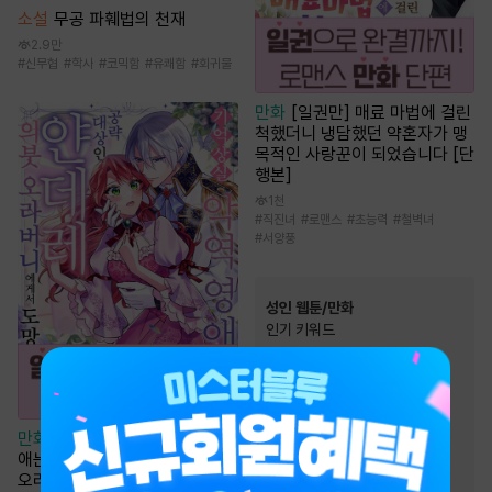
소설
무공 파훼법의 천재
2.9만
#
신무협
#
학사
#
코믹함
#
유쾌함
#
회귀물
만화
[일권만] 매료 마법에 걸린
척했더니 냉담했던 약혼자가 맹
목적인 사랑꾼이 되었습니다 [단
행본]
1천
#
직진녀
#
로맨스
#
초능력
#
철벽녀
#
서양풍
성인 웹툰/만화
인기 키워드
#
다정남
#
연애/결혼
#
후방주의
#
직진남
#
모럴리스
#
고수위
만화
[일권만] 기억상실 악역 영
#
원나잇
#
능욕
#
능글남
애는 공략 대상인 얀데레 의붓
오라버니에게서 도망칠 수가 없
#
스테디셀러
#
여성인기