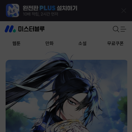
웹툰
만화
소설
무료쿠폰