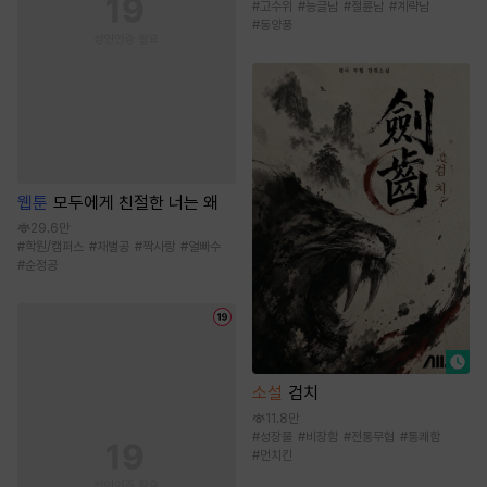
#
고수위
#
능글남
#
절륜남
#
계략남
#
동양풍
웹툰
모두에게 친절한 너는 왜
29.6만
#
학원/캠퍼스
#
재벌공
#
짝사랑
#
얼빠수
#
순정공
소설
검치
11.8만
#
성장물
#
비장함
#
전통무협
#
통쾌함
#
먼치킨