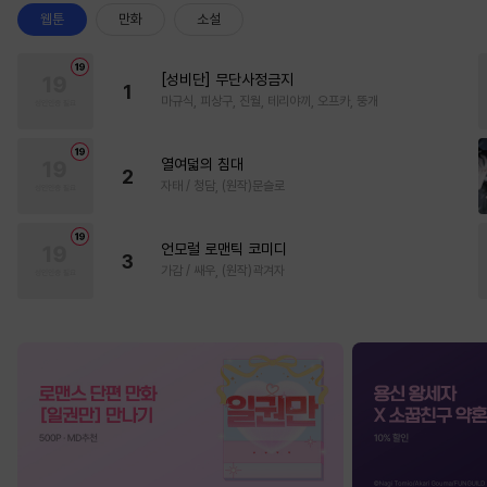
웹툰
만화
소설
[성비단] 무단사정금지
1
마규식, 피상구, 진월, 테리야끼, 오프카, 뚱개
열여덟의 침대
2
자태 / 청담, (원작)문슬로
언모럴 로맨틱 코미디
3
가감 / 쌔우, (원작)곽겨자