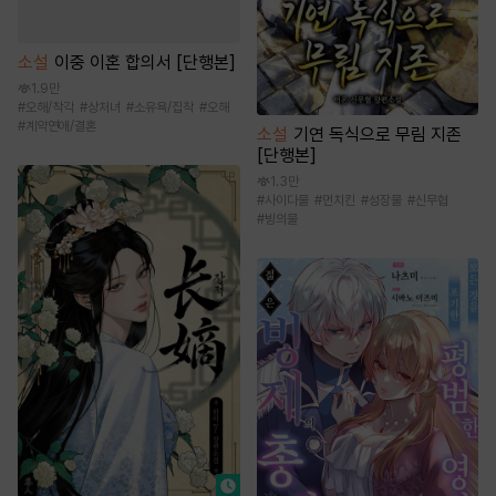
소설
이중 이혼 합의서 [단행본]
1.9만
#
오해/착각
#
상처녀
#
소유욕/집착
#
오해
#
계약연애/결혼
소설
기연 독식으로 무림 지존
[단행본]
1.3만
#
사이다물
#
먼치킨
#
성장물
#
신무협
#
빙의물