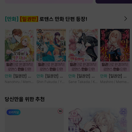
[만화]
[일권만]
로맨스 만화 단편 등장!
만화
[일권만] 웃
만화
[일권만] 전
만화
[일권만] 매
만화
[일권만] 실
지 않는 약혼자님
하께서는 오늘도
료 마법에 걸린 척
례지만 약혼자님,
Nanohiru / Memeko
Shin Fukuda / Yoko Kurosu
Sane Takada / Koki Fuyutsuki
Mashiro / Memeko
이 사랑에 빠진 건
운명의 상대를 찾
했더니 냉담했던
당신의 눈은 장식
변장한 저인 것 같
으신 모양이네요
약혼자가 맹목적인
인가요? [단행본]
습니다 [단행본]
당신만을 위한 추천
(웃음) [단행본]
사랑꾼이 되었습니
다 [단행본]