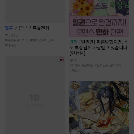
웹툰
신혼부부 특별전형
532만
#
까칠수
#
짝사랑
#
알파공
#
자낮수
만화
[일권만] 파혼당했지만, 스
#
다정공
도 부장님께 사랑받고 있습니다
[단행본]
1천
#
현대물
#
로맨스
#
오피스물
#
다정남
#
재벌남