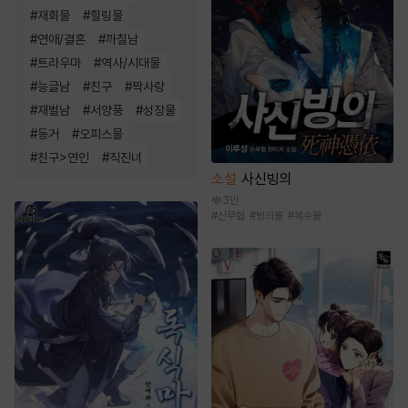
#
재회물
#
힐링물
#
연애/결혼
#
까칠남
#
트라우마
#
역사/시대물
#
능글남
#
친구
#
짝사랑
#
재벌남
#
서양풍
#
성장물
#
동거
#
오피스물
#
친구>연인
#
직진녀
소설
사신빙의
3만
#
신무협
#
빙의물
#
복수물