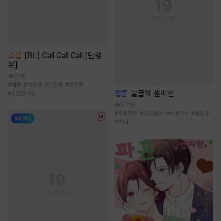
소설
[BL] Call Call Call [단행
본]
2.1만
#
애증
#
까칠공
#
삽질물
#
애절물
웹툰
불굴의 챔피언
#
3인칭시점
571만
#
후방주의
#
다공일수
#
쓰레기수
#
굴림수
#
변태