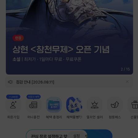
2
/
15
점검 안내 [2026.08.11]
+1,000원
첫충전 혜택
회원가입
머니충전
혜택 총정리
혜택몰빵💘
밀리언 셀러
점핑패스
선물
설정
관심 장르 설정하고 맞춤 추천 받기