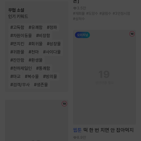
본]
3.5만
무협 소설
#
재회물
#
도망수
#
굴림수
#
3인칭시점
인기 키워드
#
상처수
#
고독함
#
유쾌함
#
정파
#
차원이동물
#
비장함
#
먼치킨
#
회귀물
#
성장물
#
귀환물
#
천마
#
사이다물
#
잔잔함
#
환생물
#
천하제일인
#
통쾌함
#
마교
#
복수물
#
빙의물
#
검객/무사
#
생존물
웹툰
떡 한 번 치면 안 잡아먹지
8.9만