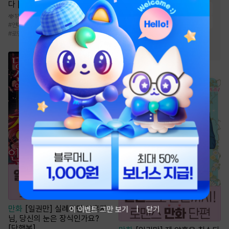
다 [단행본]
#
삼각관계
#
현대물
#
동거
1천
#
유혹
#
짝사랑
#
하드코어
#
연애/결혼
#
이세계물
#
서양풍
#
게임
#
로맨스
#
계약관계
#
절륜남
#
오피스물
만화
[일권만] 실례지만 약혼자
이 이벤트 그만 보기
닫기
님, 당신의 눈은 장식인가요?
[단행본]