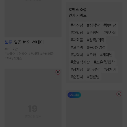
로맨스 소설
인기 키워드
#
직진남
#
집착남
#
능력남
#
재벌남
#
순정남
#
첫사랑
#
재회물
#
왕족/귀족
웹툰
일곱 번의 선데이
#
고수위
#
몸정>맘정
10.7만
#
능글수
#
연상수
#
첫사랑
#
츤데레공
#
능력녀
#
오해
#
계략남
#
학원/캠퍼스
#
운명적사랑
#
소유욕/집착
#
상처남
#
다정남
#
상처녀
#
순진녀
#
절륜남