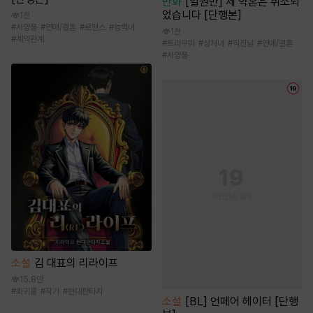
만화
[일권만] 제 약혼은 취소되
었습니다 [단행본]
1천
#
서양풍
#
연애/결혼
#
로맨스
#
능력녀
1천
#
계약관계
#
트라우마
#
상처녀
#
직진남
#
연애/결혼
#
서양풍
소설
김 대표의 리라이프
15.8만
#
회귀물
#
작가
#
현대판타지
소설
[BL] 언페어 헤이터 [단행