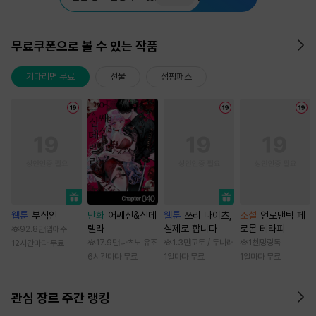
무료쿠폰으로 볼 수 있는 작품
기다리면 무료
선물
점핑패스
웹툰
부식인
만화
어쌔신&신데
웹툰
쓰리 나이츠,
소설
언로맨틱 페
렐라
실제로 합니다
로몬 테라피
92.8만
임애주
17.9만
나츠노 유조
1.3만
고토 / 두나래
1천
망랑독
12시간마다 무료
6시간마다 무료
1일마다 무료
1일마다 무료
관심 장르 주간 랭킹