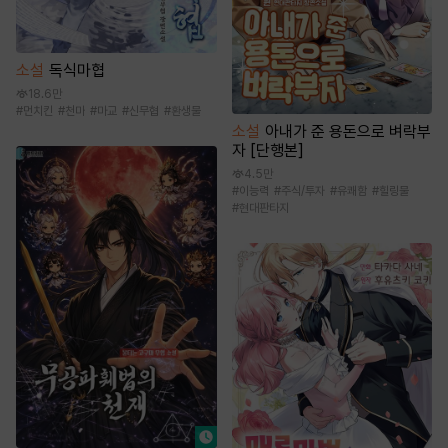
소설
독식마협
18.6만
#
먼치킨
#
천마
#
마교
#
신무협
#
환생물
소설
아내가 준 용돈으로 벼락부
자 [단행본]
4.5만
#
이능력
#
주식/투자
#
유쾌함
#
힐링물
#
현대판타지