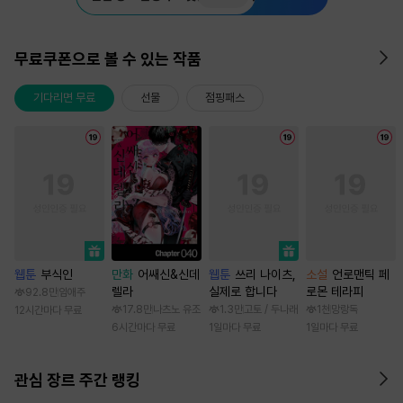
무료쿠폰으로 볼 수 있는 작품
기다리면 무료
선물
점핑패스
웹툰
부식인
만화
어쌔신&신데
웹툰
쓰리 나이츠,
소설
언로맨틱 페
렐라
실제로 합니다
로몬 테라피
92.8만
임애주
17.8만
나츠노 유조
1.3만
고토 / 두나래
1천
망랑독
12시간마다 무료
6시간마다 무료
1일마다 무료
1일마다 무료
관심 장르 주간 랭킹