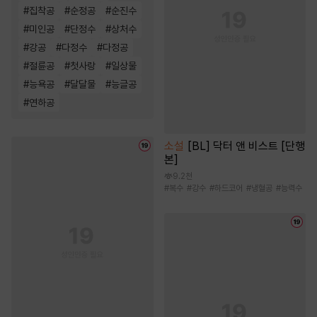
#
집착공
#
순정공
#
순진수
#
미인공
#
단정수
#
상처수
#
강공
#
다정수
#
다정공
#
절륜공
#
첫사랑
#
일상물
#
능욕공
#
달달물
#
능글공
#
연하공
소설
[BL] 닥터 앤 비스트 [단행
본]
9.2천
#
복수
#
강수
#
하드코어
#
냉혈공
#
능력수