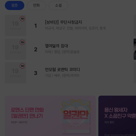
웹툰
만화
소설
[성비단] 무단사정금지
1
마규식, 피상구, 진월, 테리야끼, 오프카, 뚱개
열여덟의 침대
2
자태 / 청담, (원작)문슬로
언모럴 로맨틱 코미디
3
가감 / 쌔우, (원작)곽겨자