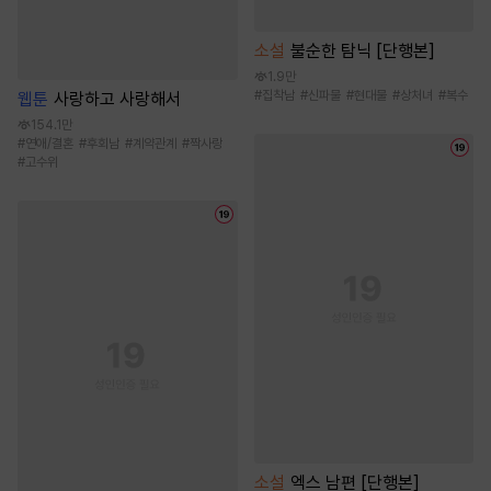
소설
불순한 탐닉 [단행본]
1.9만
#
집착남
#
신파물
#
현대물
#
상처녀
#
복수
웹툰
사랑하고 사랑해서
154.1만
#
연애/결혼
#
후회남
#
계약관계
#
짝사랑
#
고수위
소설
엑스 남편 [단행본]