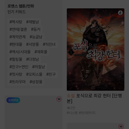
로맨스 웹툰/만화
인기 키워드
#
짝사랑
#
재벌남
#
연애/결혼
#
동거
#
계약관계
#
능글남
#
현대물
#
서양풍
#
직진녀
#
역사/시대물
#
재회물
#
힐링물
#
다정남
#
친구>연인
#
까칠남
#
첫사랑
#
오피스물
#
친구
#
트라우마
#
성장물
소설
포식으로 최강 헌터 [단행
본]
2만
#
시스템
#
현대판타지