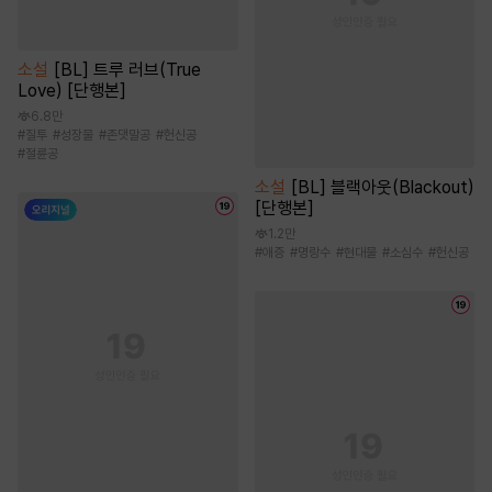
소설
[BL] 트루 러브(True
Love) [단행본]
6.8만
#
질투
#
성장물
#
존댓말공
#
헌신공
#
절륜공
소설
[BL] 블랙아웃(Blackout)
[단행본]
1.2만
#
애증
#
명랑수
#
현대물
#
소심수
#
헌신공