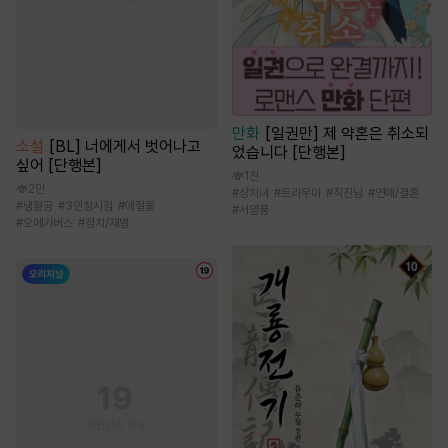
만화
[일권만] 제 약혼은 취소되
소설
[BL] 너에게서 벗어나고
었습니다 [단행본]
싶어 [단행본]
1천
2만
#
상처녀
#
트라우마
#
직진남
#
연애/결혼
#
냉혈공
#
3인칭시점
#
애절물
#
서양풍
#
오메가버스
#
정치/재벌