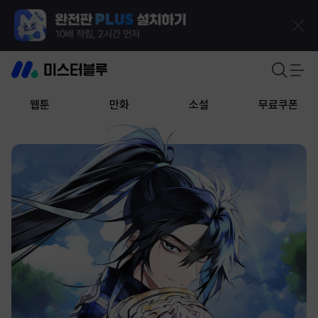
웹툰
만화
소설
무료쿠폰