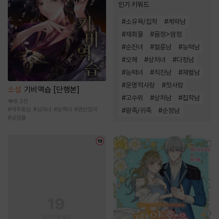
인기 키워드
#
소유욕/집착
#
계략남
#
재회물
#
몸정>맘정
#
순진녀
#
절륜남
#
능력남
#
오해
#
상처녀
#
다정남
#
능력녀
#
직진남
#
재벌남
#
운명적사랑
#
첫사랑
소설
기비역습 [단행본]
#
고수위
#
상처남
#
집착남
8.3천
#
여주중심
#
상처녀
#
능력녀
#
권선징악
#
왕족/귀족
#
순정남
#
궁정물