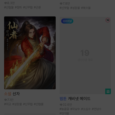
8.3만
7.8만
#
선협물
#
정파
#
신무협
#
곤륜
#
신무협
#
성장물
#
복수물
소설
선자
웹툰
캐비넷 메이드
7.1만
#
마교
#
성장물
#
신무협
#
선협물
32.6만
#
능글공
#
자낮수
#
소심수
#
연상수
#
현대물