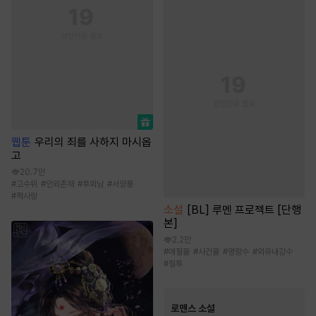
웹툰
우리의 죄를 사하지 마시옵
고
20.7만
#
고수위
#
인외존재
#
후회남
#
서양풍
#
짝사랑
소설
[BL] 루멘 프로젝트 [단행
본]
2.2만
#
애절물
#
사건물
#
명랑수
#
외유내강수
#
질투
로맨스 소설