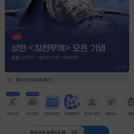
2
/
15
점검 안내 [2026.08.11]
+1,000원
첫충전 혜택
회원가입
머니충전
혜택 총정리
혜택몰빵💘
밀리언 셀러
점핑패스
선물
설정
관심 장르 설정하고 맞춤 추천 받기