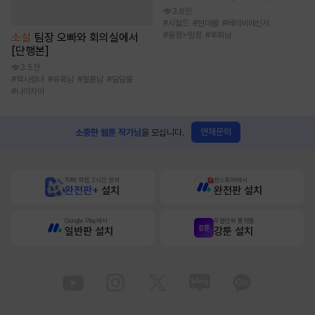
3.6만
#
시월드
#
현대물
#
베이비메신저
#
몸정>맘정
#
후회남
소설
팀장 오빠와 회의실에서
[단행본]
3.5천
#
짝사랑녀
#
유혹남
#
절륜남
#
달달물
#
나이차이
연재문의
소중한 웹툰 작가님
을 모십니다.
10배 적립, 2시간 먼저
원스토어에서
완전판+
설치
완전판 설치
Google Play에서
무협만화 플랫폼
일반판 설치
강툰 설치