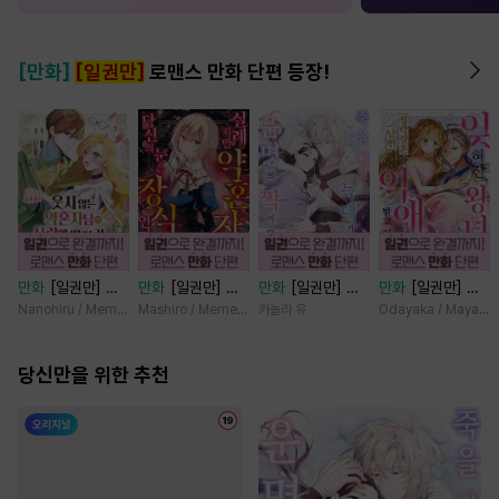
[만화]
[일권만]
로맨스 만화 단편 등장!
만화
[일권만] 웃
만화
[일권만] 실
만화
[일권만] 죽
만화
[일권만] 잊
지 않는 약혼자님
례지만 약혼자님,
을 뻔한 늑대가 운
혀진 왕녀지만 정
Nanohiru / Memeko
Mashiro / Memeko
카놀라 유
Odayaka / Maya Ko
이 사랑에 빠진 건
당신의 눈은 장식
명의 짝이 되기까
략결혼 한 남편에
변장한 저인 것 같
인가요? [단행본]
지 [단행본]
게 익애받고 있습
습니다 [단행본]
당신만을 위한 추천
니다 [단행본]