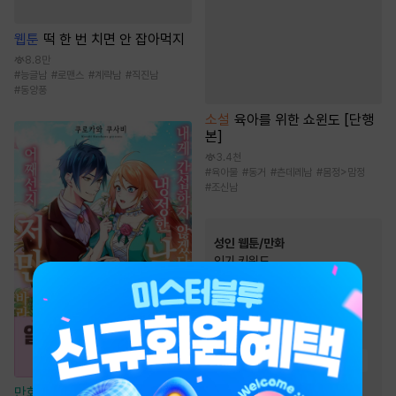
웹툰
떡 한 번 치면 안 잡아먹지
8.8만
#
능글남
#
로맨스
#
계략남
#
직진남
#
동양풍
소설
육아를 위한 쇼윈도 [단행
본]
3.4천
#
육아물
#
동거
#
츤데레남
#
몸정>맘정
#
조신남
성인 웹툰/만화
인기 키워드
#
후방주의
#
능글남
#
삼각관계
#
다정남
#
짝사랑
#
동거
#
유혹
#
오피스물
#
능욕
#
절륜남
#
고수위
#
하드코어
만화
[일권만] 내게 간섭하지 않