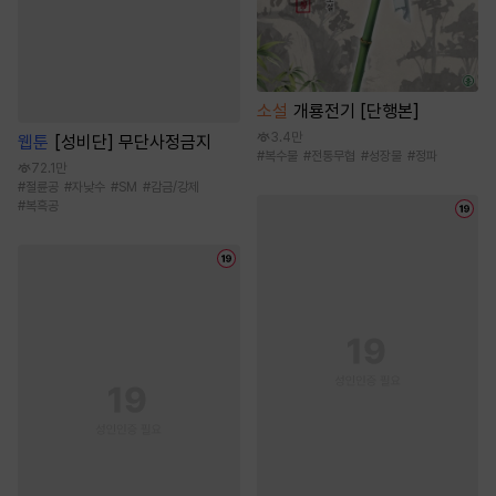
소설
개룡전기 [단행본]
3.4만
웹툰
[성비단] 무단사정금지
#
복수물
#
전통무협
#
성장물
#
정파
72.1만
#
절륜공
#
자낮수
#
SM
#
감금/강제
#
복흑공