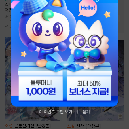
#
스테디셀러
#
모럴리스
겠다던 냉정한 남편이 어째선지
저만 바라봅니다 [단행본]
#
계약관계
#
여성인기
1천
#
원나잇
#
현대물
#
직진남
#
무심남
#
능력녀
#
연애/결혼
#
로맨스
#
연애/결혼
#
서양풍
이 이벤트 그만 보기
닫기
소설
곤륜신기전 [단행본]
소설
신객 [단행본]