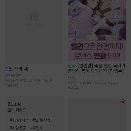
만화
[일권만] 죽을 뻔한 늑대가
웹툰
개와 새
운명의 짝이 되기까지 [단행본]
765.2만
1천
#
소설원작
#
강수
#
다정공
#
재벌공
#
로맨스
#
상처녀
#
인외존재
#
평범녀
#
배틀연애
#
다정남
BL 소설
인기 키워드
#
3인칭시점
#
오해/착각
#
사랑꾼공
#
미인수