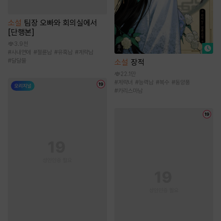
소설
팀장 오빠와 회의실에서
[단행본]
3.9천
#
사내연애
#
절륜남
#
유혹남
#
계략남
#
달달물
소설
장적
22.1만
#
계략녀
#
능력남
#
복수
#
동양풍
#
카리스마남