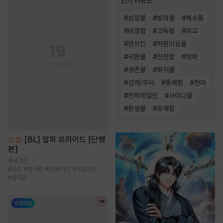
인기 키워드
#
성장물
#
빙의물
#
복수물
#
비장함
#
고독함
#
마교
#
먼치킨
#
차원이동물
#
귀환물
#
잔잔함
#
정파
#
생존물
#
회귀물
#
검객/무사
#
통쾌함
#
천마
#
천하제일인
#
사이다물
#
환생물
#
유쾌함
소설
[BL] 알파 프라이드 [단행
본]
4.1만
#
강수
#
첫사랑
#
오해/착각
#
소꿉친구
#
집착공