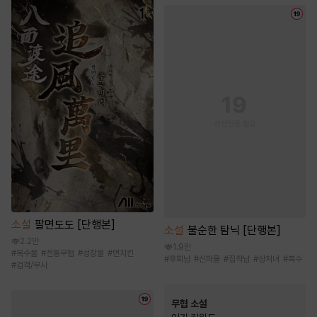
소설
팔면도도 [단행본]
소설
불순한 탐닉 [단행본]
2.2만
1.9만
#
복수물
#
전통무협
#
성장물
#
먼치킨
#
후회남
#
신파물
#
집착남
#
상처녀
#
복수
#
검객/무사
무협 소설