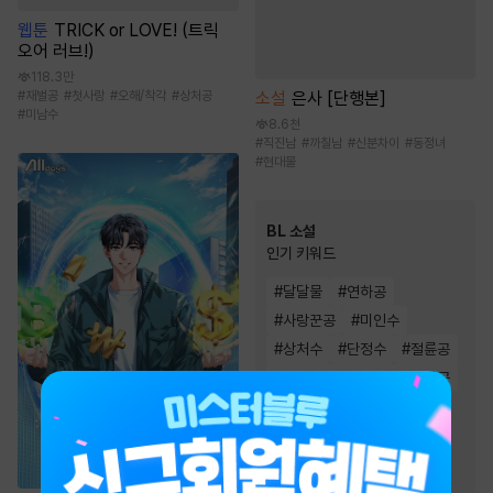
웹툰
TRICK or LOVE! (트릭
오어 러브!)
118.3만
소설
은사 [단행본]
#
재벌공
#
첫사랑
#
오해/착각
#
상처공
#
미남수
8.6천
#
직진남
#
까칠남
#
신분차이
#
동정녀
#
현대물
BL 소설
인기 키워드
#
달달물
#
연하공
#
사랑꾼공
#
미인수
#
상처수
#
단정수
#
절륜공
#
미인공
#
능욕공
#
능글공
#
순진수
#
다정공
#
3인칭시점
#
일상물
#
오해/착각
#
다정수
#
순정공
#
집착공
#
강공