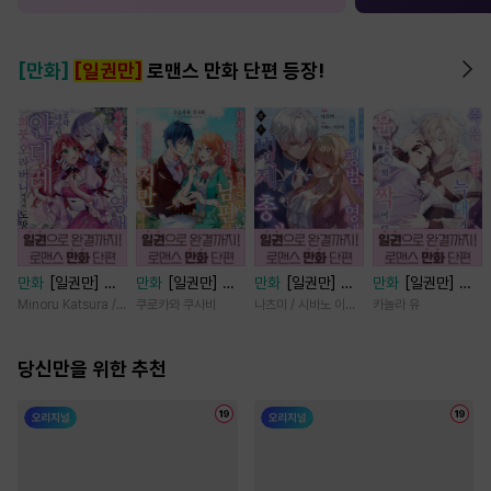
[만화]
[일권만]
로맨스 만화 단편 등장!
만화
[일권만] 기
만화
[일권만] 내
만화
[일권만] 모
만화
[일권만] 죽
억상실 악역 영애
게 간섭하지 않겠
든 것을 포기한 평
을 뻔한 늑대가 운
Minoru Katsura / Mizune
쿠로카와 쿠사비
나츠미 / 시바노 이즈미
카놀라 유
는 공략 대상인 얀
다던 냉정한 남편
범한 영애는 젊은
명의 짝이 되기까
데레 의붓 오라버
이 어째선지 저만
빙제의 총애를 받
지 [단행본]
니에게서 도망칠
당신만을 위한 추천
바라봅니다 [단행
는다 [단행본]
수가 없다 [단행
본]
본]