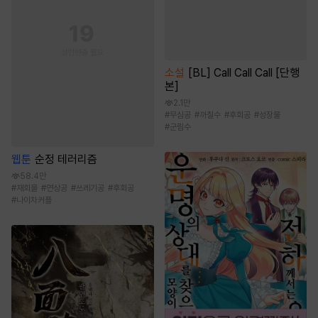
소설
[BL] Call Call Call [단행
본]
2.1만
#
무심공
#
까칠수
#
후회공
#
성장물
#
군림수
웹툰
순정 테러리즘
58.4만
#
재회물
#
연상공
#
쓰레기공
#
후회공
#
나이차커플