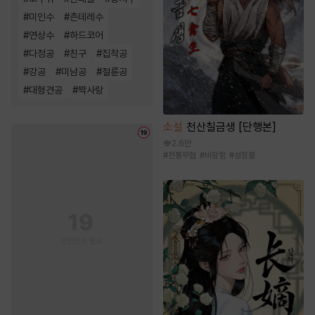
#
미인수
#
츤데레수
#
연상수
#
하드코어
#
다정공
#
친구
#
집착공
#
강공
#
미남공
#
절륜공
#
대형견공
#
짝사랑
소설
천산칠금생 [단행본]
2.6만
#
전통무협
#
비장함
#
성장물