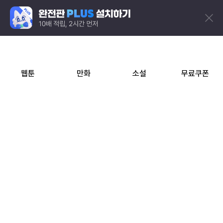
웹툰
만화
소설
무료쿠폰