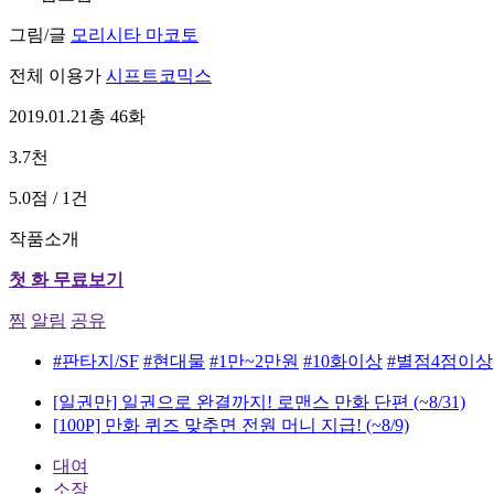
그림/글
모리시타 마코토
전체 이용가
시프트코믹스
2019.01.21
총 46화
3.7천
5.0점 / 1건
작품소개
첫 화 무료보기
찜
알림
공유
#판타지/SF
#현대물
#1만~2만원
#10화이상
#별점4점이상
[일권만] 일권으로 완결까지! 로맨스 만화 단편
(~8/31)
[100P] 만화 퀴즈 맞추면 전원 머니 지급!
(~8/9)
대여
소장