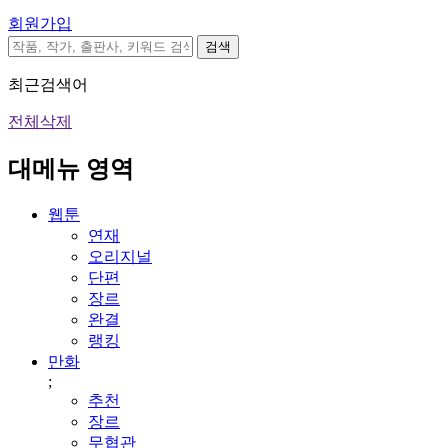
회원가입
검색
최근검색어
전체삭제
대메뉴 영역
웹툰
연재
오리지널
단편
장르
완결
랭킹
만화
;
추천
장르
무협관