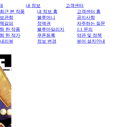
재
내 정보
고객센터
최근 본 작품
내 정보 홈
고객센터 홈
보관함
블루머니
공지사항
책갈피
정액권
자주하는 질문
찜 한 작품
블루마일리지
1:1 문의
찜 한 작가
쿠폰등록
약관 및 정책
내리뷰
정보 변경
뷰어 설치안내