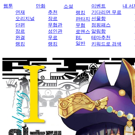
웹툰
만화
이벤트
내 서
소설
연재
추천
기다리면 무료
랭킹
오리지널
장르
선물함
판타지
단편
무협관
점핑패스
무협
장르
성인관
알림함
로맨스
완결
무료
BL
테마추천
일반
랭킹
랭킹
키워드로 검색