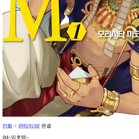
만화
>
판타지/SF
완결
IM~임호텝~