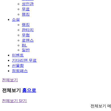
성인관
무료
랭킹
소설
랭킹
판타지
무협
로맨스
BL
일반
이벤트
기다리면 무료
선물함
점핑패스
전체보기
전체보기
홈으로
전체보기 닫기
전체보기 