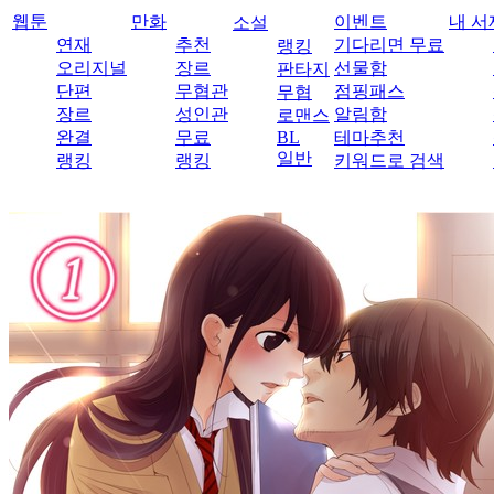
웹툰
만화
이벤트
내 서
소설
연재
추천
기다리면 무료
랭킹
오리지널
장르
선물함
판타지
단편
무협관
점핑패스
무협
장르
성인관
알림함
로맨스
완결
무료
BL
테마추천
일반
랭킹
랭킹
키워드로 검색