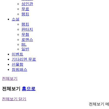
성인관
무료
랭킹
소설
랭킹
판타지
무협
로맨스
BL
일반
이벤트
기다리면 무료
선물함
점핑패스
전체보기
전체보기
홈으로
전체보기 닫기
전체보기 