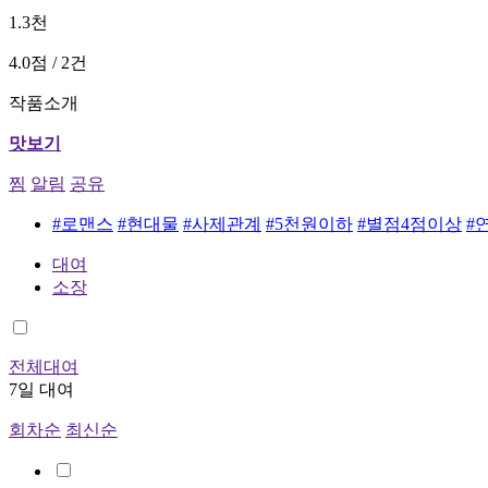
1.3천
4.0점 / 2건
작품소개
맛보기
찜
알림
공유
#로맨스
#현대물
#사제관계
#5천원이하
#별점4점이상
#
대여
소장
전체대여
7일 대여
회차순
최신순