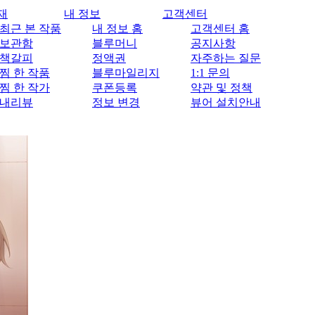
재
내 정보
고객센터
최근 본 작품
내 정보 홈
고객센터 홈
보관함
블루머니
공지사항
책갈피
정액권
자주하는 질문
찜 한 작품
블루마일리지
1:1 문의
찜 한 작가
쿠폰등록
약관 및 정책
내리뷰
정보 변경
뷰어 설치안내