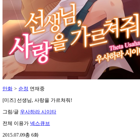
만화
>
순정
연재중
[미즈] 선생님, 사랑을 가르쳐줘!
그림/글
우사하라 시이타
전체 이용가
넥스큐브
2015.07.09
총 6화