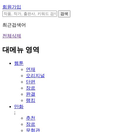
회원가입
검색
최근검색어
전체삭제
대메뉴 영역
웹툰
연재
오리지널
단편
장르
완결
랭킹
만화
;
추천
장르
무협관