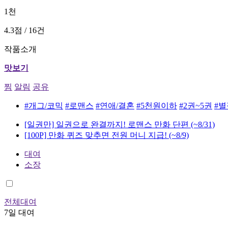
1천
4.3점 / 16건
작품소개
맛보기
찜
알림
공유
#개그/코믹
#로맨스
#연애/결혼
#5천원이하
#2권~5권
#
[일권만] 일권으로 완결까지! 로맨스 만화 단편
(~8/31)
[100P] 만화 퀴즈 맞추면 전원 머니 지급!
(~8/9)
대여
소장
전체대여
7일 대여