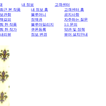
재
내 정보
고객센터
최근 본 작품
내 정보 홈
고객센터 홈
보관함
블루머니
공지사항
책갈피
정액권
자주하는 질문
찜 한 작품
블루마일리지
1:1 문의
찜 한 작가
쿠폰등록
약관 및 정책
내리뷰
정보 변경
뷰어 설치안내