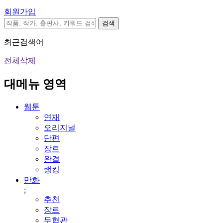
회원가입
검색
최근검색어
전체삭제
대메뉴 영역
웹툰
연재
오리지널
단편
장르
완결
랭킹
만화
;
추천
장르
무협관