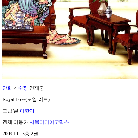
만화
>
순정
연재중
Royal Love(로열 러브)
그림/글
이한아
전체 이용가
서울미디어코믹스
2009.11.13
총 2권