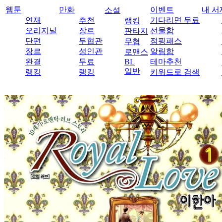
웹툰
만화
이벤트
내 서
소설
연재
추천
기다리면 무료
랭킹
오리지널
장르
선물함
판타지
단편
무협관
점핑패스
무협
장르
성인관
알림함
로맨스
완결
무료
BL
테마추천
일반
랭킹
랭킹
키워드로 검색