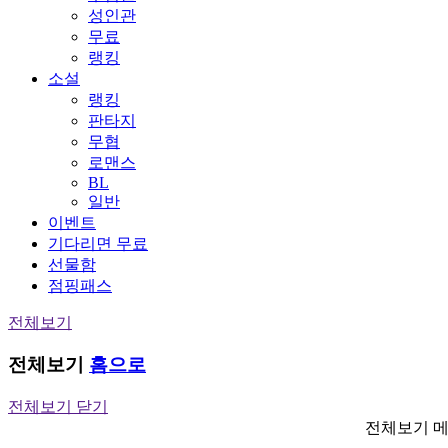
성인관
무료
랭킹
소설
랭킹
판타지
무협
로맨스
BL
일반
이벤트
기다리면 무료
선물함
점핑패스
전체보기
전체보기
홈으로
전체보기 닫기
전체보기 