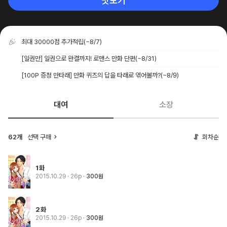
맛보기
최대 30000점 추가적립
(~8/7)
[일권만] 일권으로 완결까지! 로맨스 만화 단편
(~8/31)
[100P 증정 만타래] 만화 퀴즈의 답을 타래로 엮어볼까?
(~8/9)
대여
소장
62개
선택 구매
회차순
1화
2015.10.29
· 26p
300원
2화
2015.10.29
· 26p
300원