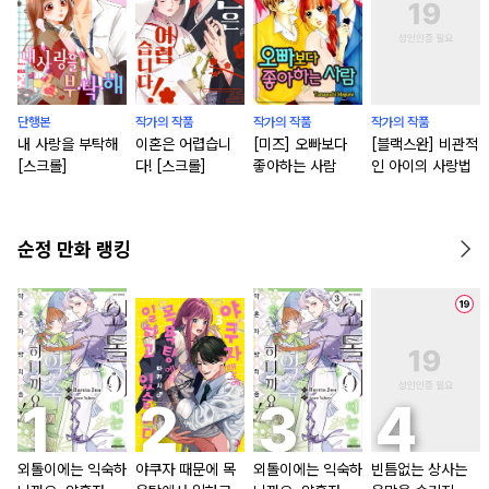
단행본
작가의 작품
작가의 작품
작가의 작품
내 사랑을 부탁해
이혼은 어렵습니
[미즈] 오빠보다
[블랙스완] 비관적
[스크롤]
다! [스크롤]
좋아하는 사람
인 아이의 사랑법
순정 만화 랭킹
외톨이에는 익숙하
야쿠자 때문에 목
외톨이에는 익숙하
빈틈없는 상사는