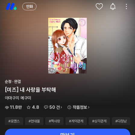
만화
순정 · 완결
[미즈] 내 사랑을 부탁해
야마구치 메구미
11.8만
4.8
50 건
작품정보
#로맨스
#현대물
#짝사랑
#계약관계
#삼각관계
#다정남