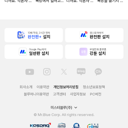
니까요. 약혼자 방
욕탕에서 일하고
니까요. 약혼자 방
욕망을 숨기지 않
치 중!
있습니다
치 중! [단행본]
는다 (완전판) [스
크롤]
10배 적립, 2시간 먼저
원스토어에서
완전판+
설치
완전판 설치
Google Play에서
무협만화 플랫폼
일반판 설치
강툰 설치
회사소개
이용약관
개인정보처리방침
청소년보호정책
블루머니이용약관
고객센터
사업자정보
PC버전
미스터블루(주)
© Mr.Blue Corp. All rights reserved.