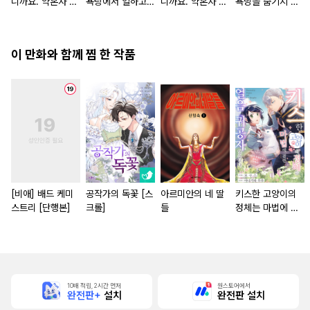
니까요. 약혼자 방
욕탕에서 일하고
니까요. 약혼자 방
욕망을 숨기지 않
치 중!
있습니다
치 중! [단행본]
는다 (완전판) [스
크롤]
이 만화와 함께 찜 한 작품
[비애] 배드 케미
공작가의 독꽃 [스
아르미안의 네 딸
키스한 고양이의
스트리 [단행본]
크롤]
들
정체는 마법에 걸
린 얼음 귀공자였
습니다. '쓰다듬어
주세요'라고 졸라
도 곤란해요! [단행
본]
10배 적립, 2시간 먼저
원스토어에서
완전판+
설치
완전판 설치