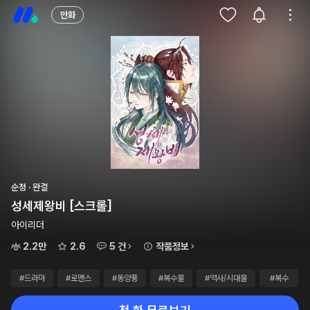
만화
순정 · 완결
성세제왕비 [스크롤]
아이리더
2.2만
2.6
5 건
작품정보
#드라마
#로맨스
#동양풍
#복수물
#역사/시대물
#복수