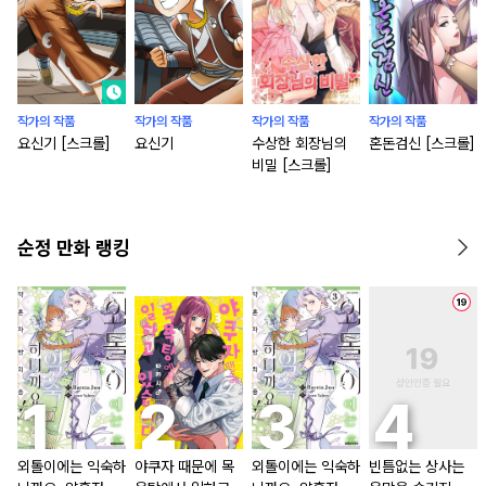
작가의 작품
작가의 작품
작가의 작품
작가의 작품
요신기 [스크롤]
요신기
수상한 회장님의
혼돈검신 [스크롤]
비밀 [스크롤]
순정 만화 랭킹
외톨이에는 익숙하
야쿠자 때문에 목
외톨이에는 익숙하
빈틈없는 상사는