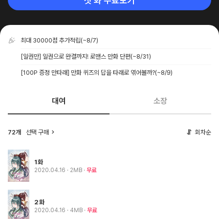
첫 화 무료보기
최대 30000점 추가적립
(~8/7)
[일권만] 일권으로 완결까지! 로맨스 만화 단편
(~8/31)
[100P 증정 만타래] 만화 퀴즈의 답을 타래로 엮어볼까?
(~8/9)
대여
소장
72개
선택 구매
회차순
1화
2020.04.16
· 2MB
무료
2화
2020.04.16
· 4MB
무료