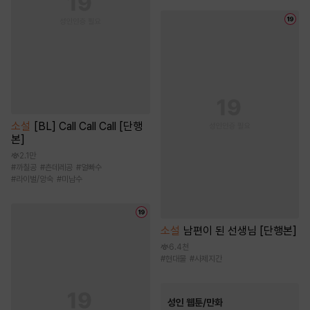
소설
[BL] Call Call Call [단행
본]
2.1만
#
까칠공
#
츤데레공
#
얼빠수
#
라이벌/앙숙
#
미남수
소설
남편이 된 선생님 [단행본]
6.4천
#
현대물
#
사제지간
성인 웹툰/만화