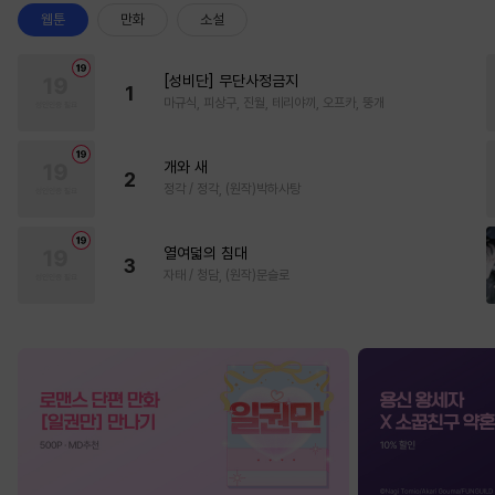
웹툰
만화
소설
[성비단] 무단사정금지
1
마규식, 피상구, 진월, 테리야끼, 오프카, 뚱개
개와 새
2
정각 / 정각, (원작)박하사탕
열여덟의 침대
3
자태 / 청담, (원작)문슬로