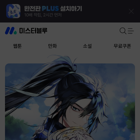
웹툰
만화
소설
무료쿠폰