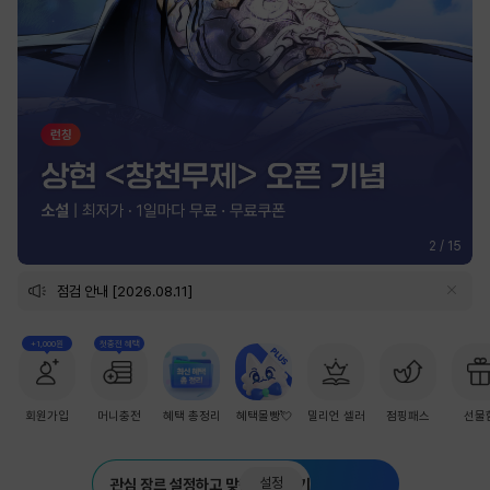
2
/
15
점검 안내 [2026.08.11]
+1,000원
첫충전 혜택
회원가입
머니충전
혜택 총정리
혜택몰빵💘
밀리언 셀러
점핑패스
선물
설정
관심 장르 설정하고 맞춤 추천 받기