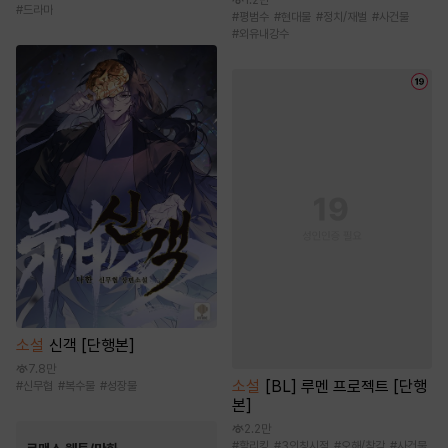
#
드라마
#
평범수
#
현대물
#
정치/재벌
#
사건물
#
외유내강수
소설
신객 [단행본]
7.8만
소설
[BL] 루멘 프로젝트 [단행
#
신무협
#
복수물
#
성장물
본]
2.2만
#
할리킹
#
3인칭시점
#
오해/착각
#
사건물