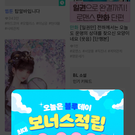
웹툰
탑알바입니다
343만
#
하드코어
#
모럴리스
#
미남공
#
현대물
만화
[일권만] 전하께서는 오늘
#
사제관계
도 운명의 상대를 찾으신 모양이
네요 (웃음) [단행본]
1천
#
로맨스
#
서양풍
#
직진녀
#
계약관계
#
명문세가
BL 소설
인기 키워드
#
집착공
#
순진수
#
능글공
#
강공
#
사랑꾼공
#
미인수
#
절륜공
#
다정수
#
달달물
#
3인칭시점
#
상처수
#
일상물
#
순정공
#
오해/착각
#
단정수