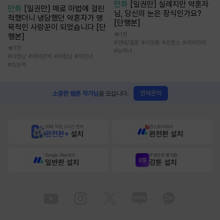
만화
[일권만] 실례지만 약혼자
만화
[일권만] 매료 마법에 걸린
님, 당신의 눈은 장식인가요?
척했더니 냉담했던 약혼자가 맹
[단행본]
목적인 사랑꾼이 되었습니다 [단
1천
행본]
#
연애/결혼
#
서양풍
#
로맨스
#
계약관계
1천
#
능력녀
#
다정남
#
계약관계
#
까칠남
#
직진녀
#
초능력
연재문의
소중한 웹툰 작가님
을 모십니다.
10배 적립, 2시간 먼저
원스토어에서
완전판+
설치
완전판 설치
Google Play에서
무협만화 플랫폼
일반판 설치
강툰 설치