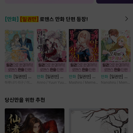
[만화]
[일권만]
로맨스 만화 단편 등장!
만화
[일권만] 제
만화
[일권만] 왕
만화
[일권만] 실
만화
[일권만] 웃
약혼은 취소되었습
태자님과의 약혼을
례지만 약혼자님,
지 않는 약혼자님
하루나기 리구 / 미즈메
Anno / Yuuri Yuudachi
Mashiro / Memeko
Nanohiru / Memek
니다 [단행본]
거절했더니 어째서
당신의 눈은 장식
이 사랑에 빠진 건
인지 얀데레로 돌
인가요? [단행본]
변장한 저인 것 같
당신만을 위한 추천
변했습니다 [단행
습니다 [단행본]
본]