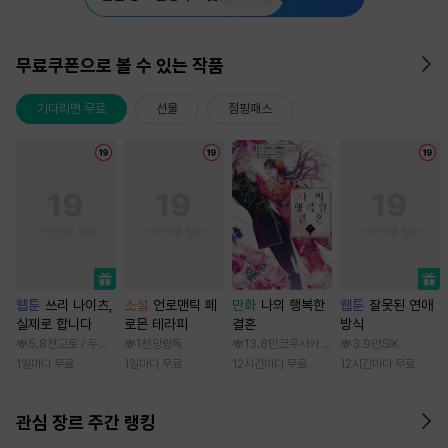
무료쿠폰으로 볼 수 있는 작품
기다리면 무료
선물
점핑패스
웹툰
쓰리 나이츠,
소설
언로맨틱 페
만화
나의 행복한
웹툰
잘못된 연애
실제로 합니다
로몬 테라피
결혼
방식
5.8천
고토 / 두나래
1천
망랑독
13.8만
코우사카 리토 / 아기토기 아쿠미
3.9만
SIK
1일마다 무료
1일마다 무료
12시간마다 무료
12시간마다 무료
관심 장르 주간 랭킹