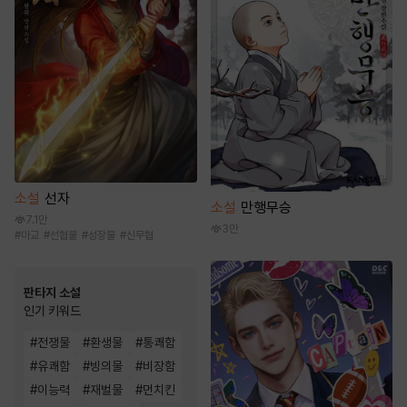
소설
선자
소설
만행무승
7.1만
3만
#
마교
#
선협물
#
성장물
#
신무협
판타지 소설
인기 키워드
#
전쟁물
#
환생물
#
통쾌함
#
유쾌함
#
빙의물
#
비장함
#
이능력
#
재벌물
#
먼치킨