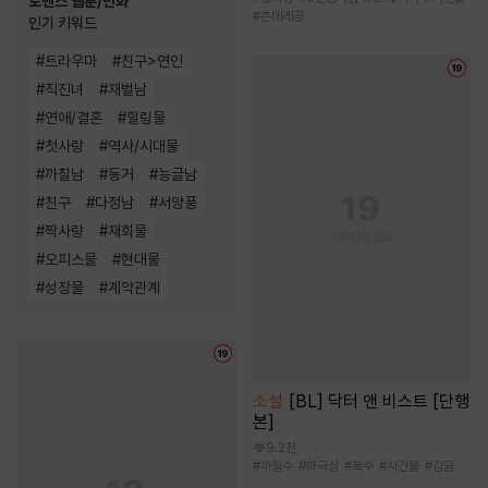
로맨스 웹툰/만화
#
츤데레공
인기 키워드
#
트라우마
#
친구>연인
#
직진녀
#
재벌남
#
연애/결혼
#
힐링물
#
첫사랑
#
역사/시대물
#
까칠남
#
동거
#
능글남
#
친구
#
다정남
#
서양풍
#
짝사랑
#
재회물
#
오피스물
#
현대물
#
성장물
#
계약관계
소설
[BL] 닥터 앤 비스트 [단행
본]
9.2천
#
까칠수
#
하극상
#
복수
#
사건물
#
감금