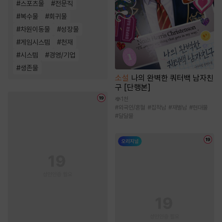
#
스포츠물
#
전문직
#
복수물
#
회귀물
#
차원이동물
#
성장물
#
게임시스템
#
천재
#
시스템
#
경영/기업
#
생존물
소설
나의 완벽한 쿼터백 남자친
구 [단행본]
1천
#
외국인/혼혈
#
집착남
#
재벌남
#
현대물
#
달달물