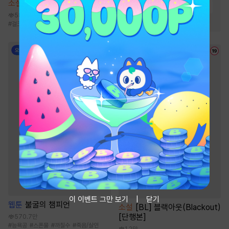
소설
몰락한 가문의 소저가 되다
#
연하공
#
첫사랑
#
능욕공
58.8만
#
미인공
#
다정공
#
걸크러시
#
능력녀
#
동양풍
#
전생/환생
이 이벤트 그만 보기
닫기
웹툰
불굴의 챔피언
소설
[BL] 블랙아웃(Blackout)
[단행본]
570.7만
#
능욕공
#
스폰물
#
까칠수
#
죽음/살인
1.2만