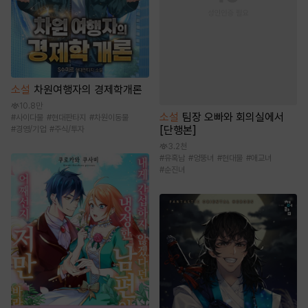
소설
차원여행자의 경제학개론
10.8만
소설
팀장 오빠와 회의실에서
#
사이다물
#
현대판타지
#
차원이동물
[단행본]
#
경영/기업
#
주식/투자
3.2천
#
유혹남
#
엉뚱녀
#
현대물
#
애교녀
#
순진녀