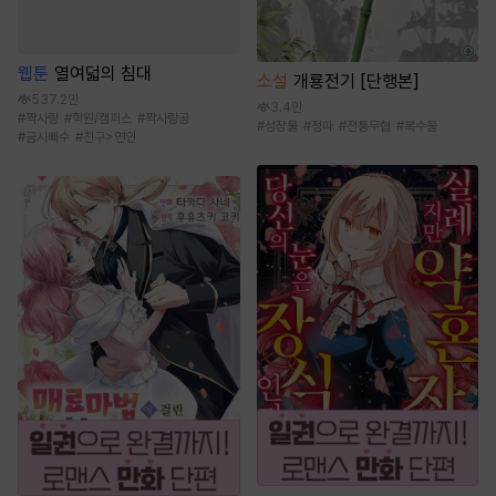
웹툰
열여덟의 침대
소설
개룡전기 [단행본]
537.2만
3.4만
#
짝사랑
#
학원/캠퍼스
#
짝사랑공
#
성장물
#
정파
#
전통무협
#
복수물
#
금사빠수
#
친구>연인