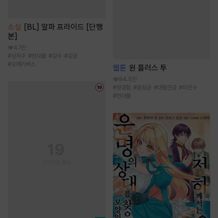
소설
[BL] 알파 프라이드 [단행
본]
4.1만
#
상처수
#
현대물
#
강수
#
강공
#
오메가버스
웹툰
원 플러스 투
94.5만
#
첫경험
#
음침공
#
대형견공
#
미인수
#
현대물