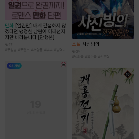
만화
[일권만] 내게 간섭하지 않
겠다던 냉정한 남편이 어째선지
저만 바라봅니다 [단행본]
소설
사신빙의
1천
#
무심남
#
로맨스
#
서양풍
#
부부
#
능력녀
3만
#
빙의물
#
복수물
#
신무협