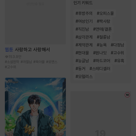
인기 키워드
#
후방주의
#
오피스물
#
여성인기
#
짝사랑
#
직진남
#
연애/결혼
#
삼각관계
#
절륜남
#
계약관계
#
능욕
#
다정남
웹툰
사랑하고 사랑해서
#
현대물
#
원나잇
#
고수위
153.9만
#
능글남
#
하드코어
#
유혹
#
소설원작
#
까칠남
#
육아물
#
로맨스
#
고수위
#
동거
#
스테디셀러
#
모럴리스