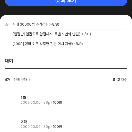
첫 화 보기
최대 30000점 추가적립
(~8/9)
[일권만] 일권으로 완결까지! 로맨스 만화 단편
(~8/31)
[100P] 만화 퀴즈 맞추면 전원 머니 지급!
(~8/9)
대여
4개
선택 구매
회차순
1화
2009.03.06
· 36p
100원
2화
2009.03.06
· 30p
100원