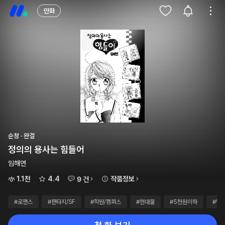
만화
순정 · 완결
정의의 용사는 힘들어
임해연
1.1천
4.4
작품정보
9 건
#로맨스
#판타지/SF
#학원/캠퍼스
#현대물
#5천원이하
#별