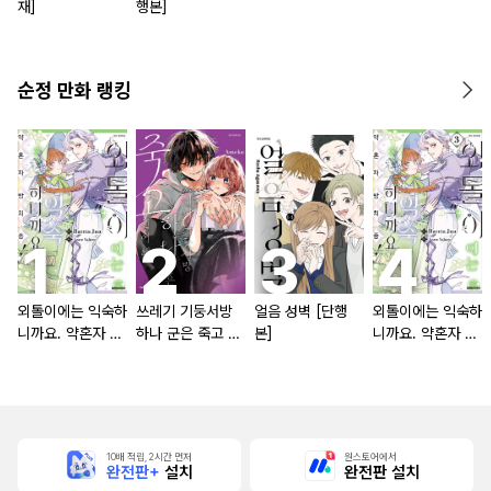
재]
행본]
순정 만화 랭킹
외톨이에는 익숙하
쓰레기 기둥서방
얼음 성벽 [단행
외톨이에는 익숙하
니까요. 약혼자 방
하나 군은 죽고 싶
본]
니까요. 약혼자 방
치 중!
어 해
치 중! [단행본]
10배 적립, 2시간 먼저
원스토어에서
완전판+
설치
완전판 설치