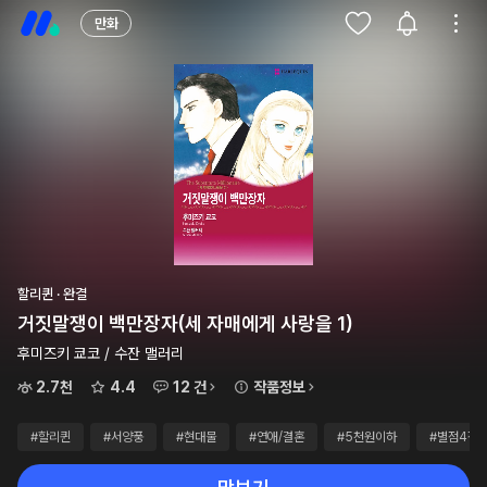
만화
할리퀸 · 완결
거짓말쟁이 백만장자(세 자매에게 사랑을 1)
후미즈키 쿄코 / 수잔 맬러리
2.7천
4.4
12 건
작품정보
#할리퀸
#서양풍
#현대물
#연애/결혼
#5천원이하
#별점4점