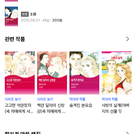
3화
2010.06.01
· 46p
300원
관련 작품
시리즈 보기
시리즈 보기
작가의 작품
작가의 작품
고고한 억만장자
백만 달러의 신랑
숨겨진 본모습
사랑의 날개(아버
(세 자매에게 사랑
감(세 자매에게 사
지의 선물 1)
을 2)
랑을 3)