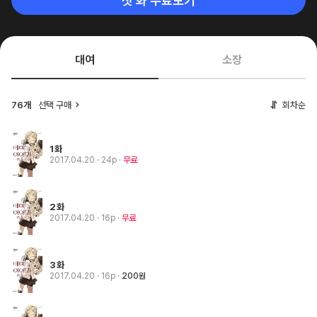
첫 화 무료보기
대여
소장
76개
선택 구매
회차순
1화
2017.04.20
· 24p
무료
2화
2017.04.20
· 16p
무료
3화
2017.04.20
· 16p
200원