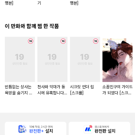
행본]
기
행본]
이 만화와 함께 찜 한 작품
빈틈없는 상사는
천사와 악마가 동
시크릿 언더 립
소꿉친구의 가이드
욕망을 숨기지 않
시에 유혹합니다
[스크롤]
가 되었다 [스크
는다 (완전판) [스
[스크롤]
롤]
크롤]
10배 적립, 2시간 먼저
원스토어에서
완전판+
설치
완전판 설치