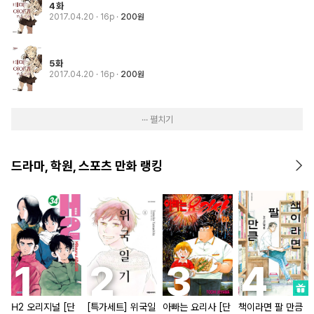
4화
2017.04.20
· 16p
200원
5화
2017.04.20
· 16p
200원
··· 펼치기
드라마, 학원, 스포츠 만화 랭킹
H2 오리지널 [단
[특가세트] 위국일
아빠는 요리사 [단
책이라면 팔 만큼