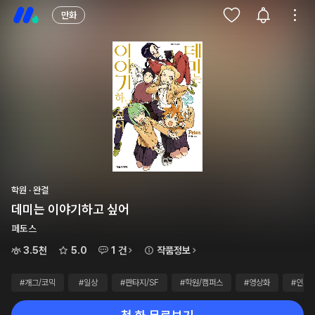
만화
학원 · 완결
데미는 이야기하고 싶어
페토스
3.5천
5.0
1 건
작품정보
#개그/코믹
#일상
#판타지/SF
#학원/캠퍼스
#영상화
#인외