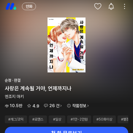
만화
순정 · 완결
사랑은 계속될 거야, 언제까지나
엔조지 마키
10.5만
26 건
작품정보
4.9
#개그/코믹
#로맨스
#일상
#1만~2만원
#50화이상
#별점4