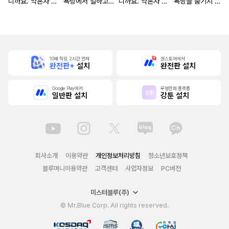
니까요. 약혼자 방
욕탕에서 일하고
니까요. 약혼자 방
욕망을 숨기지 않
치 중!
있습니다
치 중! [단행본]
는다 (완전판) [스
크롤]
10배 적립, 2시간 먼저
원스토어에서
완전판+
설치
완전판 설치
Google Play에서
무협만화 플랫폼
일반판 설치
강툰 설치
회사소개
이용약관
개인정보처리방침
청소년보호정책
블루머니이용약관
고객센터
사업자정보
PC버전
미스터블루(주)
© Mr.Blue Corp. All rights reserved.