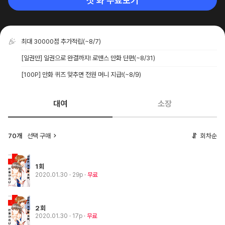
첫 화 무료보기
최대 30000점 추가적립
(~8/7)
[일권만] 일권으로 완결까지! 로맨스 만화 단편
(~8/31)
[100P] 만화 퀴즈 맞추면 전원 머니 지급!
(~8/9)
대여
소장
70개
선택 구매
회차순
1회
2020.01.30
· 29p
무료
2회
2020.01.30
· 17p
무료