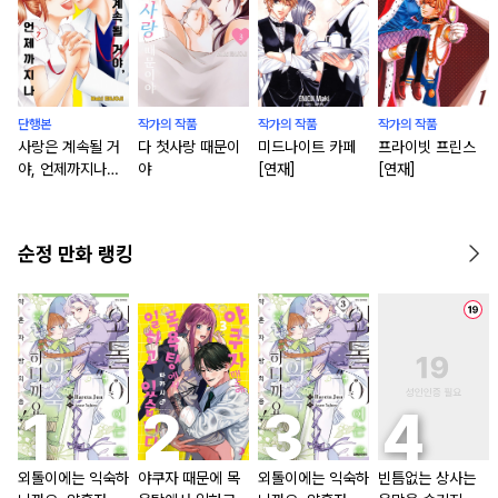
단행본
작가의 작품
작가의 작품
작가의 작품
사랑은 계속될 거
다 첫사랑 때문이
미드나이트 카페
프라이빗 프린스
야, 언제까지나
야
[연재]
[연재]
[단행본]
순정 만화 랭킹
외톨이에는 익숙하
야쿠자 때문에 목
외톨이에는 익숙하
빈틈없는 상사는