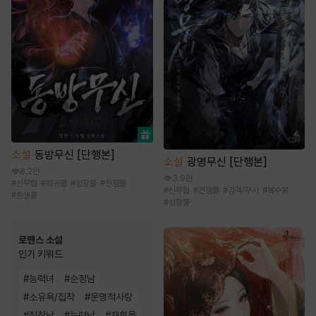
소설
동방무신 [단행본]
소설
광명무신 [단행본]
8.2만
3.9만
#
신무협
#
회귀물
#
성장물
#
전쟁물
#
신무협
#
전쟁물
#
검객/무사
#
복수물
#
환생물
#
성장물
로맨스 소설
인기 키워드
#
능력녀
#
순정남
#
소유욕/집착
#
운명적사랑
#
집착남
#
능력남
#
재회물