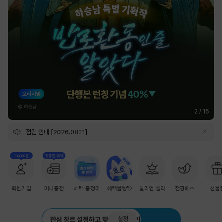
2
/
15
점검 안내 [2026.08.11]
+1,000원
첫충전 혜택
회원가입
머니충전
혜택 총정리
혜택몰빵💘
밀리언 셀러
점핑패스
선물
설정
관심 장르 설정하고 맞춤 추천 받기