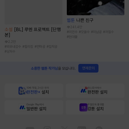
웹툰
나쁜 친구
241.4만
소설
[BL] 루멘 프로젝트 [단행
#
미인수
#
모쏠수
#
미남공
#
까칠수
본]
#
현대물
2.2만
#
외유내강수
#
할리킹
#
연하공
#
집착공
#
상처수
연재문의
소중한 웹툰 작가님
을 모십니다.
10배 적립, 2시간 먼저
원스토어에서
완전판+
설치
완전판 설치
Google Play에서
무협만화 플랫폼
일반판 설치
강툰 설치