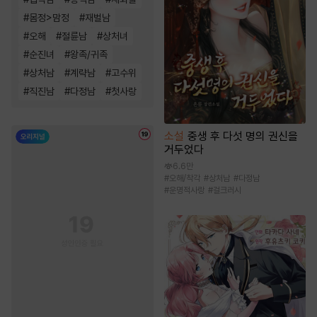
#
몸정>맘정
#
재벌남
#
오해
#
절륜남
#
상처녀
#
순진녀
#
왕족/귀족
#
상처남
#
계략남
#
고수위
#
직진남
#
다정남
#
첫사랑
소설
중생 후 다섯 명의 권신을
거두었다
6.6만
#
오해/착각
#
상처남
#
다정남
#
운명적사랑
#
걸크러시