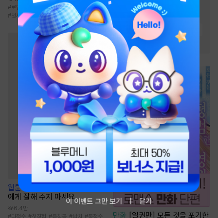
#
귀환물
#
통쾌함
#
마교
#
로맨스
#
고수위
#
짝사랑
#
까칠남
#
첫사랑
#
천하제일인
#
먼치킨
#
유쾌함
#
복수물
#
회귀물
#
천마
웹툰
[불공정 단편선] 옆집 남자
에게 잘해 주지 마세요
이 이벤트 그만 보기
닫기
6.4만
만화
[일권만] 모든 것을 포기한
#
다정수
#
첫경험
#
음침공
#
납치
#
동정수