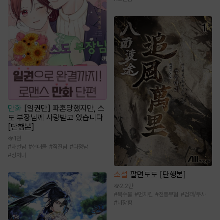
만화
[일권만] 파혼당했지만, 스
도 부장님께 사랑받고 있습니다
[단행본]
1천
#
재벌남
#
현대물
#
직진남
#
다정남
#
상처녀
소설
팔면도도 [단행본]
2.2만
#
복수물
#
먼치킨
#
전통무협
#
검객/무사
#
비장함