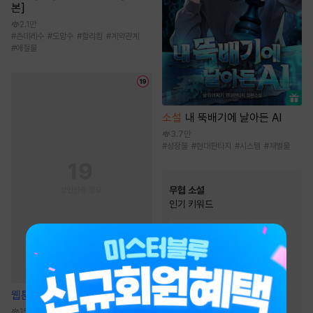
본]
2.1만
#
츤데레수
#
도망수
#
할리킹
#
계약관계
#
애절물
소설
내 뚝배기에 날아든 AI
3.7만
#
성장물
#
현대판타지
#
시스템
#
재벌물
무협 소설
인기 키워드
#
비장함
#
환생물
#
정파
#
검객/무사
#
생존물
#
사이다물
#
성장물
#
고독함
#
빙의물
웹툰
사랑하고 사랑해서
#
차원이동물
#
잔잔함
154.4만