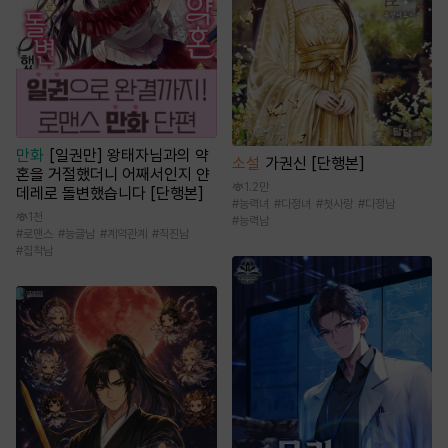
만화
[일권만] 왕태자님과의 약
소설
가권신 [단행본]
혼을 거절했더니 어째서인지 얀
1.2만
데레로 돌변했습니다 [단행본]
#
능력녀
#
다정녀
#
첫사랑
#
다정남
1천
#
능력남
#
로맨스
#
능글남
#
계약관계
#
직진남
#
집착남