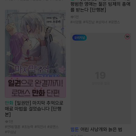
평범한 영애는 젊은 빙제의 총애
를 받는다 [단행본]
1천
#
서양풍
#
직진남
#
상처녀
#
로맨스
만화
[일권만] 마지막 추억으로
매료 마법을 걸었습니다 [단행
본]
1천
#
연애/결혼
#
초능력
#
직진녀
#
로맨스
웹툰
어린 사냥개와 늙은 범
#
무심남