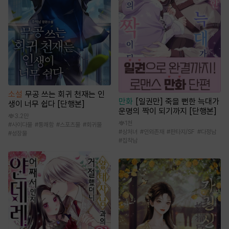
소설
무공 쓰는 회귀 천재는 인
만화
[일권만] 죽을 뻔한 늑대가
생이 너무 쉽다 [단행본]
운명의 짝이 되기까지 [단행본]
3.2만
1천
#
사이다물
#
통쾌함
#
스포츠물
#
회귀물
#
상처녀
#
인외존재
#
판타지/SF
#
다정남
#
성장물
#
집착남