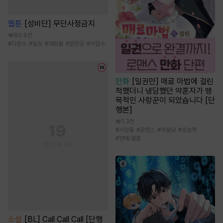
웹툰
[성비단] 무단사정금지
80.6만
#
다정수
#
일상
#
재회물
#
문란공
#
까칠수
만화
[일권만] 매료 마법에 걸린
척했더니 냉담했던 약혼자가 맹
목적인 사랑꾼이 되었습니다 [단
행본]
1.3천
#
서양풍
#
로맨스
#
까칠남
#
초능력
#
연애/결혼
소설
[BL] Call Call Call [단행