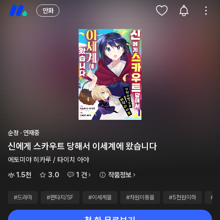
만화
순정 · 연재중
신에게 스카우트 당해서 이세계에 왔습니다
에토미야 히카루 / 타이치 아야
1.5천
3.0
1 건
작품정보
#드라마
#판타지/SF
#이세계물
#차원이동물
#5천원이하
#연