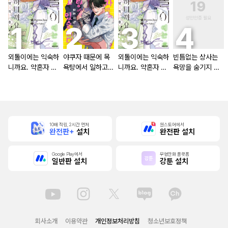
외톨이에는 익숙하
야쿠자 때문에 목
외톨이에는 익숙하
빈틈없는 상사는
니까요. 약혼자 방
욕탕에서 일하고
니까요. 약혼자 방
욕망을 숨기지 않
치 중!
있습니다
치 중! [단행본]
는다 (완전판) [스
크롤]
10배 적립, 2시간 먼저
원스토어에서
완전판+
설치
완전판 설치
Google Play에서
무협만화 플랫폼
일반판 설치
강툰 설치
회사소개
이용약관
개인정보처리방침
청소년보호정책