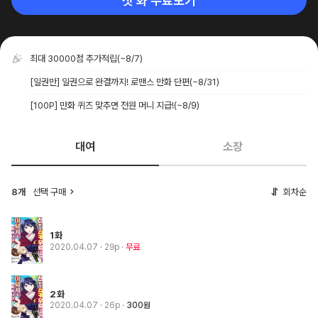
첫 화 무료보기
최대 30000점 추가적립
(~8/7)
[일권만] 일권으로 완결까지! 로맨스 만화 단편
(~8/31)
[100P] 만화 퀴즈 맞추면 전원 머니 지급!
(~8/9)
대여
소장
8개
선택 구매
회차순
1화
2020.04.07
· 29p
무료
2화
2020.04.07
· 26p
300원