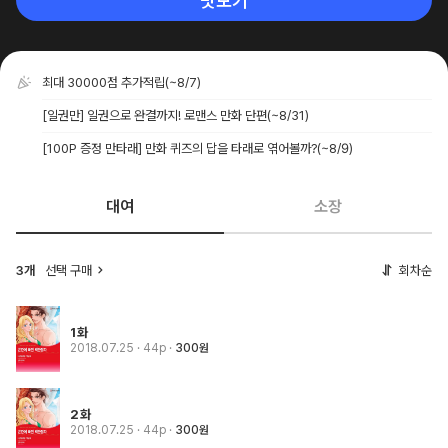
맛보기
최대 30000점 추가적립
(~8/7)
[일권만] 일권으로 완결까지! 로맨스 만화 단편
(~8/31)
[100P 증정 만타래] 만화 퀴즈의 답을 타래로 엮어볼까?
(~8/9)
대여
소장
3개
선택 구매
회차순
1화
2018.07.25
· 44p
300원
2화
2018.07.25
· 44p
300원