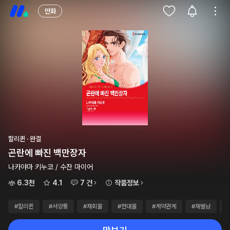
만화
할리퀸 · 완결
곤란에 빠진 백만장자
나카야마 키누코 / 수잔 마이어
6.3천
4.1
7 건
작품정보
#할리퀸
#서양풍
#재회물
#현대물
#계약관계
#재벌남