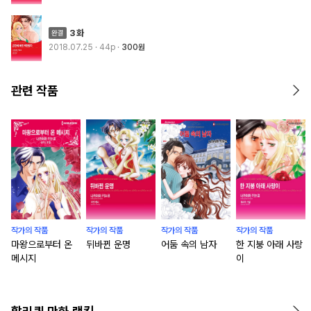
3화
2018.07.25
· 44p
300원
관련 작품
작가의 작품
작가의 작품
작가의 작품
작가의 작품
마왕으로부터 온
뒤바뀐 운명
어둠 속의 남자
한 지붕 아래 사랑
메시지
이