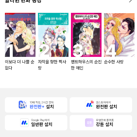
할리퀸 만화 랭킹
이보다 더 나쁠 순
자작을 향한 짝사
펜트하우스의 순진
순수한 사랑
없다
랑
한 애인
10배 적립, 2시간 먼저
원스토어에서
완전판+
설치
완전판 설치
Google Play에서
무협만화 플랫폼
일반판 설치
강툰 설치