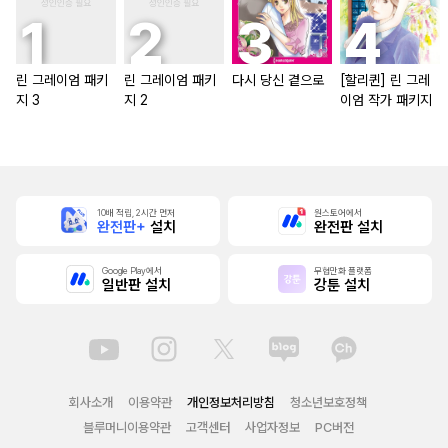
린 그레이엄 패키
린 그레이엄 패키
다시 당신 곁으로
[할리퀸] 린 그레
지 3
지 2
이엄 작가 패키지
10배 적립, 2시간 먼저
원스토어에서
완전판+
설치
완전판 설치
Google Play에서
무협만화 플랫폼
일반판 설치
강툰 설치
회사소개
이용약관
개인정보처리방침
청소년보호정책
블루머니이용약관
고객센터
사업자정보
PC버전