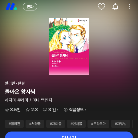
만화
할리퀸 · 완결
돌아온 왕자님
하자마 쿠레미 / 미나 맥켄지
3.5천
2.3
3 건
작품정보
#할리퀸
#서양풍
#재회물
#현대물
#트라우마
#재벌남