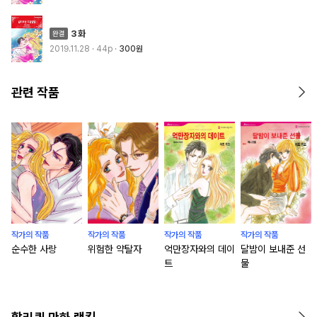
3화
2019.11.28
· 44p
300원
관련 작품
작가의 작품
작가의 작품
작가의 작품
작가의 작품
순수한 사랑
위험한 약탈자
억만장자와의 데이
달밤이 보내준 선
트
물