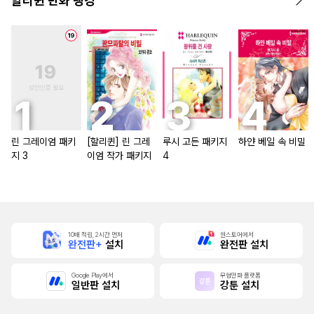
할리퀸 만화 랭킹
린 그레이엄 패키
[할리퀸] 린 그레
루시 고든 패키지
하얀 베일 속 비밀
지 3
이엄 작가 패키지
4
10배 적립, 2시간 먼저
원스토어에서
완전판+
설치
완전판 설치
Google Play에서
무협만화 플랫폼
일반판 설치
강툰 설치