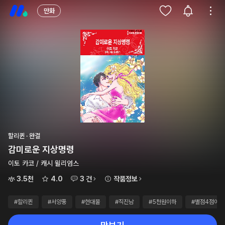
만화
할리퀸 · 완결
감미로운 지상명령
이토 카코 / 캐시 윌리엄스
3.5천
4.0
3 건
작품정보
#할리퀸
#서양풍
#현대물
#직진남
#5천원이하
#별점4점이상