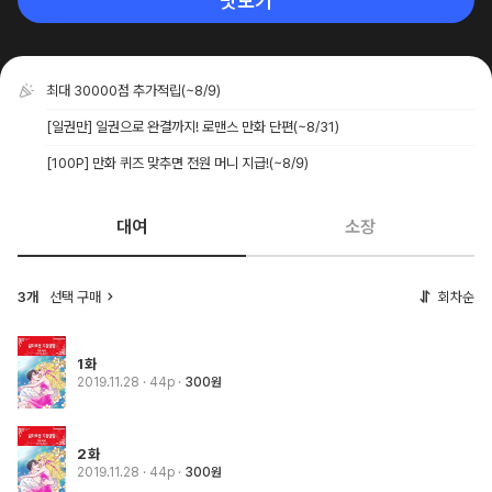
맛보기
최대 30000점 추가적립
(~8/9)
[일권만] 일권으로 완결까지! 로맨스 만화 단편
(~8/31)
[100P] 만화 퀴즈 맞추면 전원 머니 지급!
(~8/9)
대여
소장
3개
선택 구매
회차순
1화
2019.11.28
· 44p
300원
2화
2019.11.28
· 44p
300원