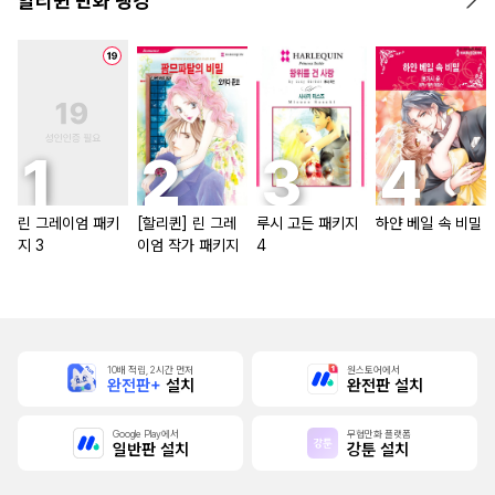
할리퀸 만화 랭킹
린 그레이엄 패키
[할리퀸] 린 그레
루시 고든 패키지
하얀 베일 속 비밀
지 3
이엄 작가 패키지
4
10배 적립, 2시간 먼저
원스토어에서
완전판+
설치
완전판 설치
Google Play에서
무협만화 플랫폼
일반판 설치
강툰 설치