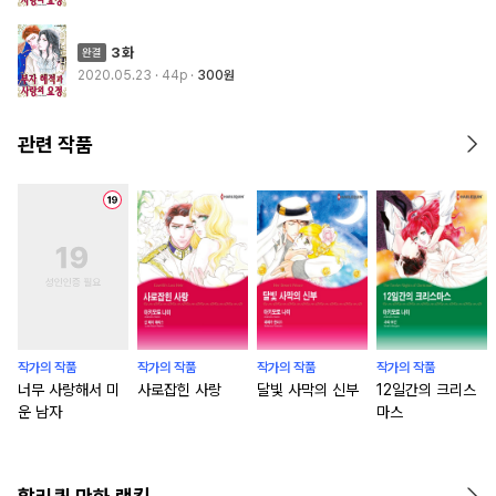
3화
2020.05.23
· 44p
300원
관련 작품
작가의 작품
작가의 작품
작가의 작품
작가의 작품
너무 사랑해서 미
사로잡힌 사랑
달빛 사막의 신부
12일간의 크리스
운 남자
마스