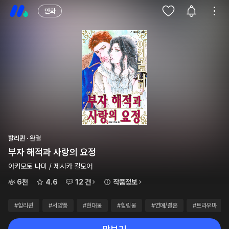
만화
할리퀸 · 완결
부자 해적과 사랑의 요정
아키모토 나미 / 제시카 길모어
6천
4.6
12 건
작품정보
#할리퀸
#서양풍
#현대물
#힐링물
#연애/결혼
#트라우마