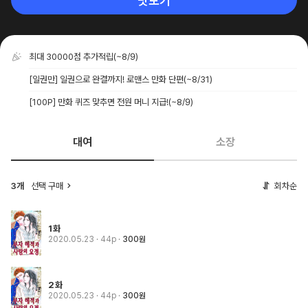
맛보기
최대 30000점 추가적립
(~8/9)
[일권만] 일권으로 완결까지! 로맨스 만화 단편
(~8/31)
[100P] 만화 퀴즈 맞추면 전원 머니 지급!
(~8/9)
대여
소장
3개
선택 구매
회차순
1화
2020.05.23
· 44p
300원
2화
2020.05.23
· 44p
300원