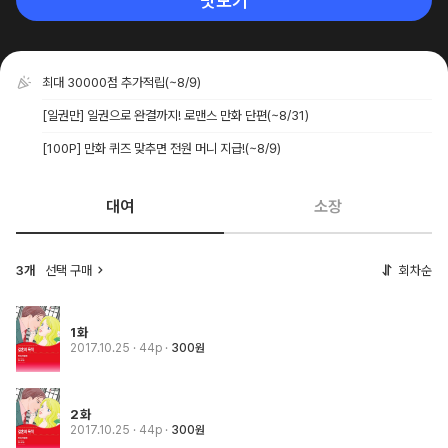
맛보기
최대 30000점 추가적립
(~8/9)
[일권만] 일권으로 완결까지! 로맨스 만화 단편
(~8/31)
[100P] 만화 퀴즈 맞추면 전원 머니 지급!
(~8/9)
대여
소장
3개
선택 구매
회차순
1화
2017.10.25
· 44p
300원
2화
2017.10.25
· 44p
300원