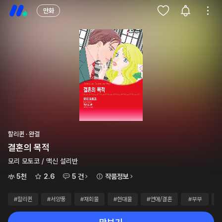
만화
할리퀸 · 완결
결혼의 목적
모리 모토코 / 맥신 설리반
5천
2.6
5 건
작품정보
#할리퀸
#서양풍
#재회물
#현대물
#연애/결혼
#부부