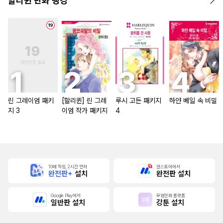
할리퀸 만화 랭킹
린 그레이엄 패키
[할리퀸] 린 그레
루시 고든 패키지
하얀 베일 속 비밀
지 3
이엄 작가 패키지
4
10배 적립, 2시간 먼저
원스토어에서
완전판+
설치
완전판 설치
Google Play에서
무협만화 플랫폼
일반판 설치
강툰 설치