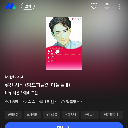
만화
할리퀸 · 완결
낯선 시작 (팜므파탈의 아들들 Ⅱ)
하뉴 시온 / 애비 그린
1.5만
4.4
18 건
작품정보
#할리퀸
#서양풍
#현대물
#다정남
#재벌남
#5천원이하