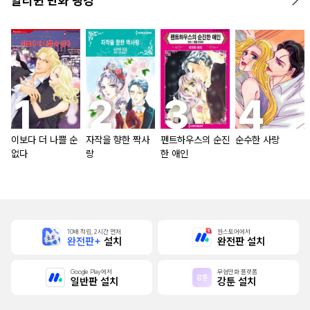
할리퀸 만화 랭킹
이보다 더 나쁠 순
자작을 향한 짝사
펜트하우스의 순진
순수한 사랑
없다
랑
한 애인
10배 적립, 2시간 먼저
원스토어에서
완전판+
설치
완전판 설치
Google Play에서
무협만화 플랫폼
일반판 설치
강툰 설치