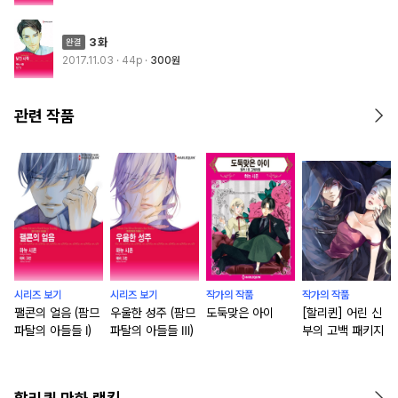
3화
2017.11.03
· 44p
300원
관련 작품
시리즈 보기
시리즈 보기
작가의 작품
작가의 작품
팰콘의 얼음 (팜므
우울한 성주 (팜므
도둑맞은 아이
[할리퀸] 어린 신
파탈의 아들들 Ⅰ)
파탈의 아들들 Ⅲ)
부의 고백 패키지