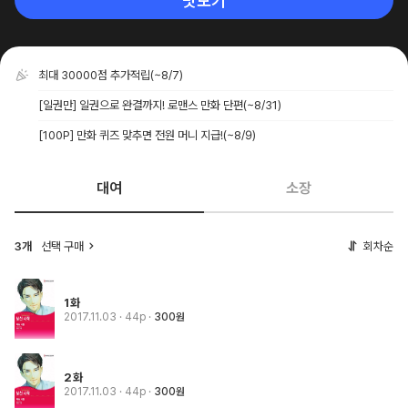
맛보기
최대 30000점 추가적립
(~8/7)
[일권만] 일권으로 완결까지! 로맨스 만화 단편
(~8/31)
[100P] 만화 퀴즈 맞추면 전원 머니 지급!
(~8/9)
대여
소장
3개
선택 구매
회차순
1화
2017.11.03
· 44p
300원
2화
2017.11.03
· 44p
300원