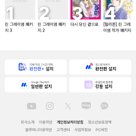
린 그레이엄 패키
린 그레이엄 패키
다시 당신 곁으로
[할리퀸] 린 그레
지 3
지 2
이엄 작가 패키지
10배 적립, 2시간 먼저
원스토어에서
완전판+
설치
완전판 설치
Google Play에서
무협만화 플랫폼
일반판 설치
강툰 설치
회사소개
이용약관
개인정보처리방침
청소년보호정책
블루머니이용약관
고객센터
사업자정보
PC버전