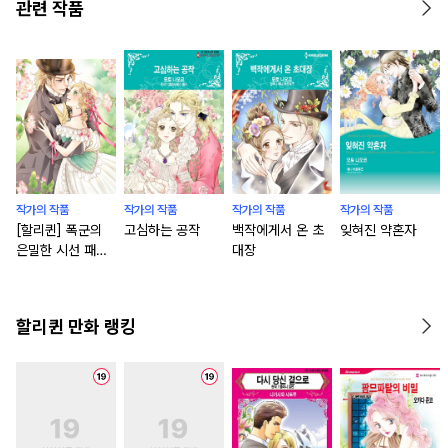
관련 작품
작가의 작품
작가의 작품
작가의 작품
작가의 작품
[할리퀸] 폭군의
고심하는 공작
백작에게서 온 초
잊혀진 약혼자
은밀한 시선 패키
대장
지
할리퀸 만화 랭킹