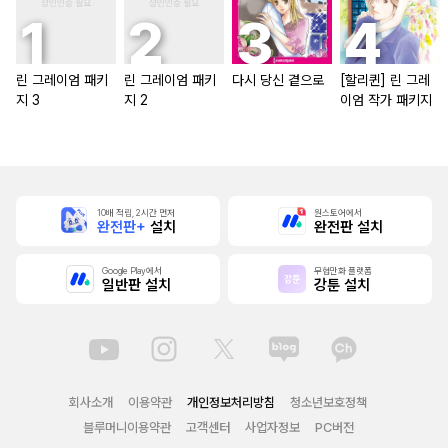
린 그레이엄 패키
린 그레이엄 패키
다시 당신 곁으로
[할리퀸] 린 그레
지 3
지 2
이엄 작가 패키지
10배 적립, 2시간 먼저
원스토어에서
완전판+
설치
완전판 설치
Google Play에서
무협만화 플랫폼
일반판 설치
강툰 설치
회사소개
이용약관
개인정보처리방침
청소년보호정책
블루머니이용약관
고객센터
사업자정보
PC버전