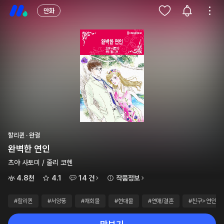
만화
할리퀸 · 완결
완벽한 연인
츠야 사토미 / 줄리 코헨
4.8천
4.1
14 건
작품정보
#할리퀸
#서양풍
#재회물
#현대물
#연애/결혼
#친구>연인